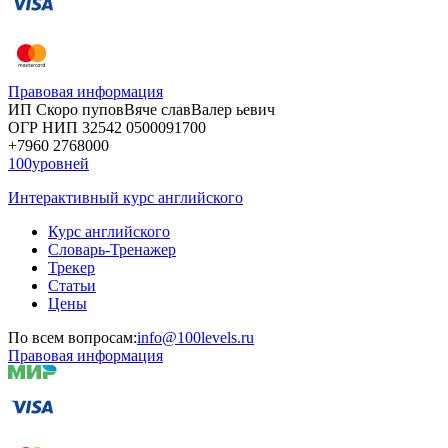
Правовая информация
ИП Скоро
пупов
Вяче
слав
Валер
ьевич
ОГР
НИП
32542
05000
91700
+7960
276
8000
100уровней
Интерактивный курс английского
Курс английского
Словарь-Тренажер
Трекер
Статьи
Цены
По всем вопросам:
info@100levels.ru
Правовая информация