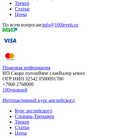
Трекер
Статьи
Цены
По всем вопросам:
info@100levels.ru
Правовая информация
ИП Скоро
пупов
Вяче
слав
Валер
ьевич
ОГР
НИП
32542
05000
91700
+7960
276
8000
100уровней
Интерактивный курс английского
Курс английского
Словарь-Тренажер
Трекер
Статьи
Цены