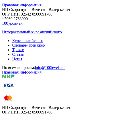
Правовая информация
ИП Скоро
пупов
Вяче
слав
Валер
ьевич
ОГР
НИП
32542
05000
91700
+7960
276
8000
100уровней
Интерактивный курс английского
Курс английского
Словарь-Тренажер
Трекер
Статьи
Цены
По всем вопросам:
info@100levels.ru
Правовая информация
ИП Скоро
пупов
Вяче
слав
Валер
ьевич
ОГР
НИП
32542
05000
91700