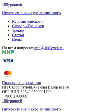
100уровней
Интерактивный курс английского
Курс английского
Словарь-Тренажер
Трекер
Статьи
Цены
По всем вопросам:
info@100levels.ru
Правовая информация
ИП Скоро
пупов
Вяче
слав
Валер
ьевич
ОГР
НИП
32542
05000
91700
+7960
276
8000
100уровней
Интерактивный курс английского