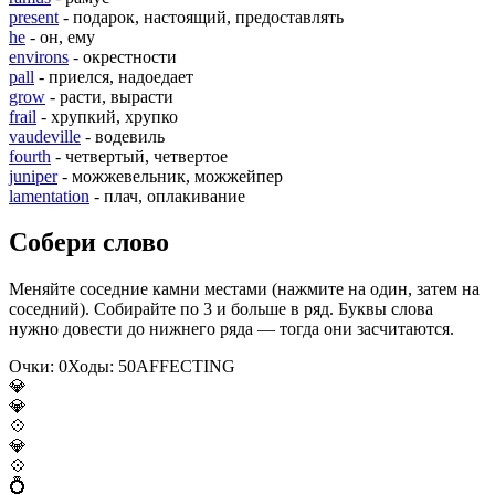
present
- подарок, настоящий, предоставлять
he
- он, ему
environs
- окрестности
pall
- приелся, надоедает
grow
- расти, вырасти
frail
- хрупкий, хрупко
vaudeville
- водевиль
fourth
- четвертый, четвертое
juniper
- можжевельник, можжейпер
lamentation
- плач, оплакивание
Собери слово
Меняйте соседние камни местами (нажмите на один, затем на
соседний). Собирайте по 3 и больше в ряд. Буквы слова
нужно довести до нижнего ряда — тогда они засчитаются.
Очки:
0
Ходы:
50
A
F
F
E
C
T
I
N
G
💎
💎
💠
💎
💠
💍