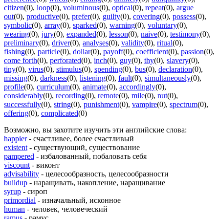
citizen
(0)
,
loop
(0)
,
voluminous
(0)
,
optical
(0)
,
repeat
(0)
,
argue
out
(0)
,
productive
(0)
,
prefer
(0)
,
guilty
(0)
,
covering
(0)
,
possess
(0)
,
symbolic
(0)
,
array
(0)
,
sparked
(0)
,
warning
(0)
,
voluntary
(0)
,
wearing
(0)
,
jury
(0)
,
expanded
(0)
,
lesson
(0)
,
naive
(0)
,
testimony
(0)
,
preliminary
(0)
,
driver
(0)
,
analyses
(0)
,
validity
(0)
,
ritual
(0)
,
fishing
(0)
,
particle
(0)
,
dollar
(0)
,
payoff
(0)
,
coefficient
(0)
,
passion
(0)
,
come forth
(0)
,
perforated
(0)
,
inch
(0)
,
guy
(0)
,
thy
(0)
,
slavery
(0)
,
tiny
(0)
,
virus
(0)
,
stimulus
(0)
,
spending
(0)
,
bus
(0)
,
declaration
(0)
,
missing
(0)
,
darkness
(0)
,
listening
(0)
,
fault
(0)
,
simultaneously
(0)
,
profile
(0)
,
curriculum
(0)
,
animate
(0)
,
accordingly
(0)
,
considerably
(0)
,
recording
(0)
,
remote
(0)
,
mile
(0)
,
nut
(0)
,
successfully
(0)
,
string
(0)
,
punishment
(0)
,
vampire
(0)
,
spectrum
(0)
,
offering
(0)
,
complicated
(0)
Возможно, вы захотите изучить эти английские слова:
happier
- счастливее, более счастливый
existent
- существующий, существование
pampered
- избалованный, побаловать себя
viscount
- виконт
advisability
- целесообразность, целесообразности
buildup
- наращивать, накопление, наращивание
syrup
- сироп
primordial
- изначальный, исконное
human
- человек, человеческий
ramus
- рамус