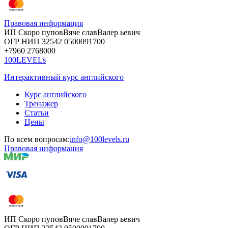
Правовая информация
ИП Скоро
пупов
Вяче
слав
Валер
ьевич
ОГР
НИП
32542
05000
91700
+7960
276
8000
100LEVELs
Интерактивный курс английского
Курс английского
Тренажер
Статьи
Цены
По всем вопросам:
info@100levels.ru
Правовая информация
ИП Скоро
пупов
Вяче
слав
Валер
ьевич