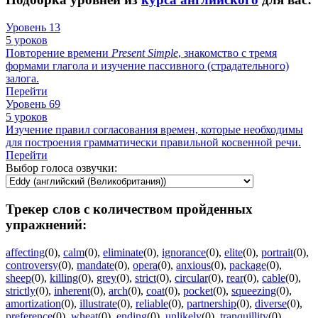
Уровень 13
5 уроков
Повторение времени
Present
Simple
, знакомство с тремя
формами глагола и изучение пассивного (страдательного)
залога.
Перейти
Уровень 69
5 уроков
Изучение правил согласования времен, которые необходимы
для построения грамматически правильной косвенной речи.
Перейти
Выбор голоса озвучки:
Трекер слов с количеством пройденных
упражнений:
affecting
(0)
,
calm
(0)
,
eliminate
(0)
,
ignorance
(0)
,
elite
(0)
,
portrait
(0)
,
controversy
(0)
,
mandate
(0)
,
opera
(0)
,
anxious
(0)
,
package
(0)
,
sheep
(0)
,
killing
(0)
,
grey
(0)
,
strict
(0)
,
circular
(0)
,
rear
(0)
,
cable
(0)
,
strictly
(0)
,
inherent
(0)
,
arch
(0)
,
coat
(0)
,
pocket
(0)
,
squeezing
(0)
,
amortization
(0)
,
illustrate
(0)
,
reliable
(0)
,
partnership
(0)
,
diverse
(0)
,
preference
(0)
,
wheat
(0)
,
ending
(0)
,
unlikely
(0)
,
tranquillity
(0)
,