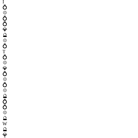
I
💍
💠
💍
💍
💎
🔮
💠
💍
T
💍
💠
💎
💍
💠
💍
💠
🔮
💍
💍
💠
🔮
W
🔮
💎