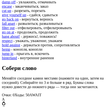
damp off
- увлажнять, отмачивать
encase
- заканчиваться, заказ
cut up
- разрезать, порезать
give yourself up
- сдайся, сдаваться
go back on
- вернуться, вернись
fall apart
- развалиться, разваливаться
filter out
- отфильтровать, отфильтровывать
go on at
- продолжать, продолжить
hang about!
- держись!, поважись!
respect
- уважать, уважение, уважаем
hold against
- держаться против, сопротивляться
hemp
- конопля, конопли
jump in
- прыгать в, вскочить
hinterland
- внутренние ранения
Собери слово
Меняйте соседние камни местами (нажмите на один, затем на
соседний). Собирайте по 3 и больше в ряд. Буквы слова
нужно довести до нижнего ряда — тогда они засчитаются.
Очки:
0
Ходы:
50
A
W
A
I
T
A
💍