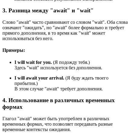
3. Разница между "await" и "wait"
Слово "await" часто сравнивают со словом "wait". Оба слова
означают "ожидать", но "await" более формально и требует
прямого дополнения, в то время как "wait" может
использоваться без него.
Примеры:
I will wait for you.
(Я подожду тебя.)
Здесь "wait" используется без дополнения.
I will await your arrival.
(Я буду ждать твоего
прибытия.)
В этом случае "await" требует дополнения.
4. Использование в различных временных
формах
Глагол "await" может быть употреблен в различных
временных формах, что позволяет передавать разные
временные контексты ожидания.