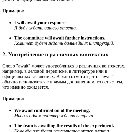
Примеры:
I will await your response.
Я буду ждать вашего ответа.
The committee will await further instructions.
Комитет будет ждать дальнейших инструкций.
2. Употребление в различных контекстах
Слово "await" может употребляться в различных контекстах,
например, в деловой переписке, в литературе или в
официальных заявлениях. Важно отметить, что "await"
обычно используется с прямым дополнением, то есть с тем,
что именно ожидается.
Примеры:
We await confirmation of the meeting.
Мы ожидаем подтверждения встречи.
The team is awaiting the results of the experiment.
Команда ожидает результатов эксперимента.