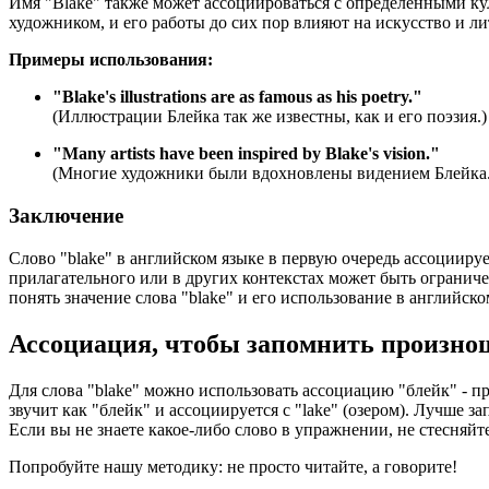
Имя "Blake" также может ассоциироваться с определенными ку
художником, и его работы до сих пор влияют на искусство и ли
Примеры использования:
"
Blake's illustrations are as famous as his poetry.
"
(Иллюстрации Блейка так же известны, как и его поэзия.)
"
Many artists have been inspired by Blake's vision.
"
(Многие художники были вдохновлены видением Блейка.
Заключение
Слово "blake" в английском языке в первую очередь ассоцииру
прилагательного или в других контекстах может быть ограниче
понять значение слова "blake" и его использование в английско
Ассоциация
, чтобы запомнить произно
Для слова "blake" можно использовать ассоциацию "блейк" - пр
звучит как "блейк" и ассоциируется с "lake" (озером). Лучше
Если вы не знаете какое-либо слово в упражнении, не стесняйт
Попробуйте нашу методику: не просто читайте, а говорите!