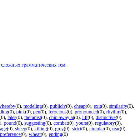
 сложных грамматических тем.
whereby
(0)
,
modeling
(0)
,
publicly
(0)
,
cheap
(0)
,
exit
(0)
,
similarity
(0)
,
iding
(0)
,
pink
(0)
,
pen
(0)
,
ferocious
(0)
,
pronounced
(0)
,
rhythm
(0)
,
(0)
,
tales
(0)
,
therapist
(0)
,
chip away at
(0)
,
lift
(0)
,
distinctive
(0)
,
)
,
pound
(0)
,
suggesting
(0)
,
combat
(0)
,
yours
(0)
,
regulatory
(0)
,
age
(0)
,
sheep
(0)
,
killing
(0)
,
grey
(0)
,
strict
(0)
,
circular
(0)
,
rear
(0)
,
preference
(0)
,
wheat
(0)
,
ending
(0)