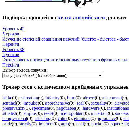
Подборка уровней из
курса английского
для вас:
Уровень 42
5 уроков
Изучение степеней сравнения наречий (быстро - быстрее - быст
Перейти
Уровень 98
5 уроков
Этот уровень посвящен интенсивному изучению фразовых гла
Перейти
Выбор голоса озвучки:
Трекер слов с количеством пройденных упражнен
blake
(0)
,
estimation
(0)
,
infantry
(0)
,
burn
(0)
,
airport
(0)
,
attachment
(0)
sentinel
(0)
,
impulse
(0)
,
apprehensive
(0)
,
seal
(0)
,
sexuality
(0)
,
elevate
preservation
(0)
,
specimen
(0)
,
negotiable
(0)
,
hardware
(0)
,
institutional
situated
(0)
,
surplus
(0)
,
resist
(0)
,
metropolitan
(0)
,
uncertain
(0)
,
success
congressional
(0)
,
affecting
(0)
,
calm
(0)
,
eliminate
(0)
,
ignorance
(0)
,
eli
cable
(0)
,
strictly
(0)
,
inherent
(0)
,
arch
(0)
,
coat
(0)
,
pocket
(0)
,
squeezing