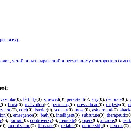
рее всех).
голов, устойчивых выражений и регулярному повторению самых
ий:
,
vascular
(0)
,
fertility
(0)
,
screwed
(0)
,
persistent
(0)
,
airy
(0)
,
decorate
(0)
,
d
(0)
,
burst
(0)
,
realization
(0)
,
pecuniary
(0)
,
press ahead
(0)
,
majesty
(0)
,
r
ization
(0)
,
cord
(0)
,
barrier
(0)
,
secular
(0)
,
arose
(0)
,
ask around
(0)
,
shack
ion
(0)
,
emergence
(0)
,
bath
(0)
,
intelligent
(0)
,
substitute
(0)
,
therapeutic
(0
te
(0)
,
portrait
(0)
,
controversy
(0)
,
mandate
(0)
,
opera
(0)
,
anxious
(0)
,
pack
(0)
,
amortization
(0)
,
illustrate
(0)
,
reliable
(0)
,
partnership
(0)
,
diverse
(0)
,