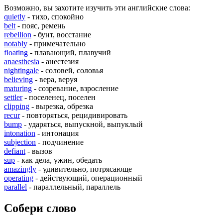
Возможно, вы захотите изучить эти английские слова:
quietly
- тихо, спокойно
belt
- пояс, ремень
rebellion
- бунт, восстание
notably
- примечательно
floating
- плавающий, плавучий
anaesthesia
- анестезия
nightingale
- соловей, соловья
believing
- вера, веруя
maturing
- созревание, взросление
settler
- поселенец, поселен
clipping
- вырезка, обрезка
recur
- повторяться, рецидивировать
bump
- ударяться, выпускной, выпуклый
intonation
- интонация
subjection
- подчинение
defiant
- вызов
sup
- как дела, ужин, обедать
amazingly
- удивительно, потрясающе
operating
- действующий, операционный
parallel
- параллельный, параллель
Собери слово