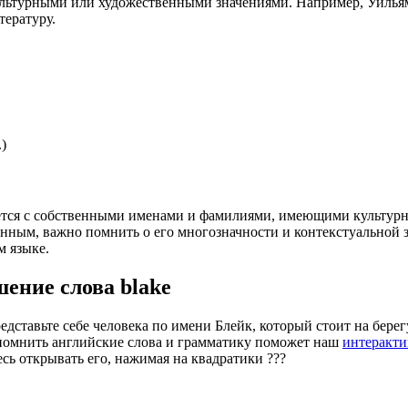
льтурными или художественными значениями. Например, Уильям 
тературу.
)
ется с собственными именами и фамилиями, имеющими культурное
нным, важно помнить о его многозначности и контекстуальной з
м языке.
шение слова
blake
едставьте себе человека по имени Блейк, который стоит на берег
 запомнить английские слова и грамматику поможет наш
интеракти
есь открывать его, нажимая на квадратики
?
?
?