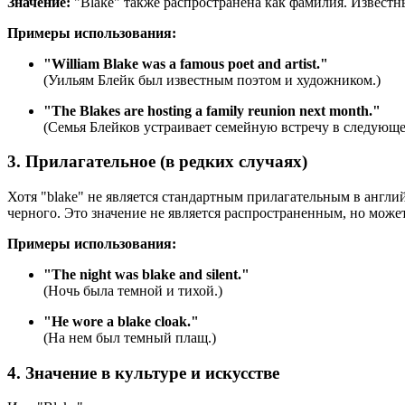
Значение:
"Blake" также распространена как фамилия. Известн
Примеры использования:
"
William Blake was a famous poet and artist.
"
(Уильям Блейк был известным поэтом и художником.)
"
The Blakes are hosting a family reunion next month.
"
(Семья Блейков устраивает семейную встречу в следующе
3. Прилагательное (в редких случаях)
Хотя "blake" не является стандартным прилагательным в англи
черного. Это значение не является распространенным, но может
Примеры использования:
"
The night was blake and silent.
"
(Ночь была темной и тихой.)
"
He wore a blake cloak.
"
(На нем был темный плащ.)
4. Значение в культуре и искусстве