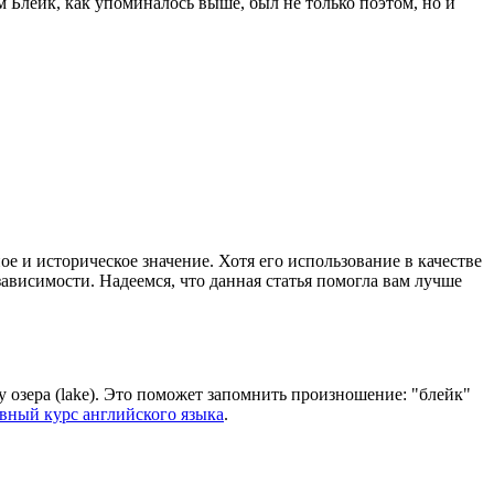
Блейк, как упоминалось выше, был не только поэтом, но и
 и историческое значение. Хотя его использование в качестве
ависимости. Надеемся, что данная статья помогла вам лучше
у озера (lake). Это поможет запомнить произношение: "блейк"
вный курс английского языка
.