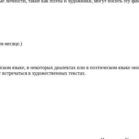
ые личности, такие как поэты и художники, могут носить эту ф
м месяце.)
йском языке, в некоторых диалектах или в поэтическом языке он
 встречаться в художественных текстах.