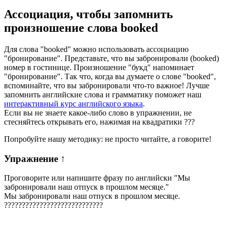
Ассоциация
, чтобы запомнить
произношение слова
booked
Для слова "booked" можно использовать ассоциацию
"бронирование". Представьте, что вы забронировали (booked)
номер в гостинице. Произношение "букд" напоминает
"бронирование". Так что, когда вы думаете о слове "booked",
вспоминайте, что вы забронировали что-то важное! Лучше
запомнить английские слова и грамматику поможет наш
интерактивный курс английского языка
.
Если вы не знаете какое-либо слово в упражнении, не
стесняйтесь открывать его, нажимая на квадратики
?
?
?
Попробуйте нашу методику: не просто читайте, а говорите!
Упражнение
↑
Проговорите или напишите фразу по английски "
Мы
забронировали наш отпуск в прошлом месяце.
"
Мы забронировали наш отпуск в прошлом месяце.
?
?
?
?
?
?
?
?
?
?
?
?
?
?
?
?
?
?
?
?
?
?
?
?
?
?
?
?