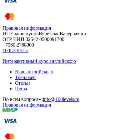
Правовая информация
ИП Скоро
пупов
Вяче
слав
Валер
ьевич
ОГР
НИП
32542
05000
91700
+7960
276
8000
100LEVELs
Интерактивный курс английского
Курс английского
Тренажер
Статьи
Цены
По всем вопросам:
info@100levels.ru
Правовая информация