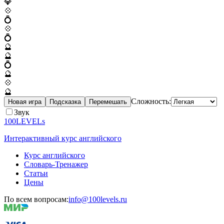
💎
💠
💍
💠
💍
🔮
🔮
💍
🔮
💠
🔮
Сложность:
Новая игра
Подсказка
Перемешать
Звук
100LEVELs
Интерактивный курс английского
Курс английского
Словарь-Тренажер
Статьи
Цены
По всем вопросам:
info@100levels.ru