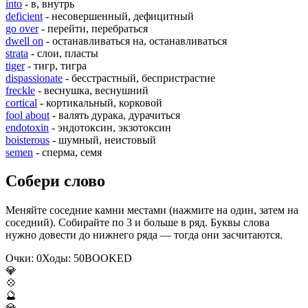
into
- в, внутрь
deficient
- несовершенный, дефицитный
go over
- перейти, перебраться
dwell on
- останавливаться на, останавливаться
strata
- слои, пласты
tiger
- тигр, тигра
dispassionate
- бесстрастный, беспристрастие
freckle
- веснушка, веснушний
cortical
- кортикальный, корковой
fool about
- валять дурака, дурачиться
endotoxin
- эндотоксин, экзотоксин
boisterous
- шумный, неистовый
semen
- сперма, семя
Собери слово
Меняйте соседние камни местами (нажмите на один, затем на
соседний). Собирайте по 3 и больше в ряд. Буквы слова
нужно довести до нижнего ряда — тогда они засчитаются.
Очки:
0
Ходы:
50
B
O
O
K
E
D
💎
💠
🔮
💎