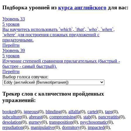
Подборка уровней из
курса английского
для вас:
Уровень 33
5 уроков
Вы научитесь использовать `
which
`, `
that
`, `
who
`, `
when
`,
`
where
` для построения сложных предложений с
придаточными.
Перейти
Уровень 39
5 уроков
Изучение степеней сравнения прилагательных (быстрый -
быстрее - самый быстрый).
Перейти
Выбор голоса озвучки:
Трекер слов с количеством пройденных
упражнений:
booked
(0)
,
igneous
(0)
,
blinding
(0)
,
alfalfa
(0)
,
cartel
(0)
,
taps
(0)
,
subculture
(0)
,
abreast
(0)
,
compromising
(0)
,
stab
(0)
,
pancreatitis
(0)
,
desolation
(0)
,
gurney
(0)
,
transposition
(0)
,
psychosomatic
(0)
,
repudiation
(0)
,
manipulative
(0)
,
dormitory
(0)
,
impacted
(0)
,