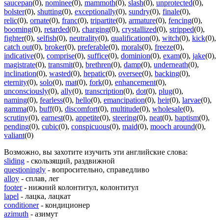
saucepan
(0)
,
nominee
(0)
,
mammoth
(0)
,
slash
(0)
,
unprotected
(0)
,
bolster
(0)
,
shutting
(0)
,
exceptionally
(0)
,
sundry
(0)
,
finale
(0)
,
relic
(0)
,
ornate
(0)
,
franc
(0)
,
tripartite
(0)
,
armature
(0)
,
fencing
(0)
,
booming
(0)
,
retarded
(0)
,
charging
(0)
,
crystallized
(0)
,
stripped
(0)
,
fighter
(0)
,
selfish
(0)
,
neutrality
(0)
,
qualification
(0)
,
witch
(0)
,
kick
(0)
,
catch out
(0)
,
broker
(0)
,
preferable
(0)
,
morals
(0)
,
freeze
(0)
,
indicative
(0)
,
comprise
(0)
,
suffice
(0)
,
dominion
(0)
,
exam
(0)
,
jake
(0)
,
magistrate
(0)
,
transmit
(0)
,
brethren
(0)
,
damp
(0)
,
underneath
(0)
,
inclination
(0)
,
wasted
(0)
,
hepatic
(0)
,
oversee
(0)
,
backing
(0)
,
eternity
(0)
,
solo
(0)
,
mat
(0)
,
fork
(0)
,
enhancement
(0)
,
unconsciously
(0)
,
ally
(0)
,
transcription
(0)
,
dot
(0)
,
plug
(0)
,
naming
(0)
,
fearless
(0)
,
hello
(0)
,
emancipation
(0)
,
heir
(0)
,
larvae
(0)
,
gamma
(0)
,
buff
(0)
,
discomfort
(0)
,
multitude
(0)
,
wholesale
(0)
,
scrutiny
(0)
,
earnest
(0)
,
appetite
(0)
,
steering
(0)
,
neat
(0)
,
baptism
(0)
,
pending
(0)
,
cubic
(0)
,
conspicuous
(0)
,
maid
(0)
,
mooch around
(0)
,
valiant
(0)
Возможно, вы захотите изучить эти английские слова:
sliding
- скользящий, раздвижной
questioningly
- вопросительно, справедливо
alloy
- сплав, лег
footer
- нижний колонтитул, колонтитул
lapel
- лацка, лацкат
conditioner
- кондиционер
azimuth
- азимут