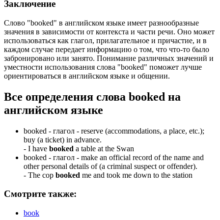
Заключение
Слово "booked" в английском языке имеет разнообразные
значения в зависимости от контекста и части речи. Оно может
использоваться как глагол, прилагательное и причастие, и в
каждом случае передает информацию о том, что что-то было
забронировано или занято. Понимание различных значений и
уместности использования слова "booked" поможет лучше
ориентироваться в английском языке и общении.
Все определения слова
booked
на
английском языке
booked -
глагол
- reserve (accommodations, a place, etc.);
buy (a ticket) in advance.
-
I have
booked
a table at the Swan
booked -
глагол
- make an official record of the name and
other personal details of (a criminal suspect or offender).
-
The cop
booked
me and took me down to the station
Смотрите также:
book