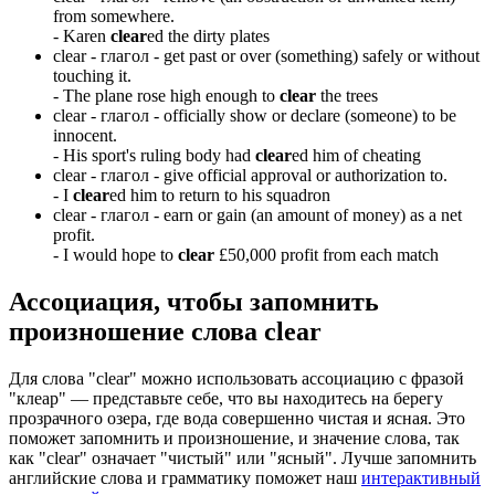
from somewhere.
-
Karen
clear
ed the dirty plates
clear -
глагол
- get past or over (something) safely or without
touching it.
-
The plane rose high enough to
clear
the trees
clear -
глагол
- officially show or declare (someone) to be
innocent.
-
His sport's ruling body had
clear
ed him of cheating
clear -
глагол
- give official approval or authorization to.
-
I
clear
ed him to return to his squadron
clear -
глагол
- earn or gain (an amount of money) as a net
profit.
-
I would hope to
clear
£50,000 profit from each match
Ассоциация
, чтобы запомнить
произношение слова
clear
Для слова "clear" можно использовать ассоциацию с фразой
"клеар" — представьте себе, что вы находитесь на берегу
прозрачного озера, где вода совершенно чистая и ясная. Это
поможет запомнить и произношение, и значение слова, так
как "clear" означает "чистый" или "ясный". Лучше запомнить
английские слова и грамматику поможет наш
интерактивный