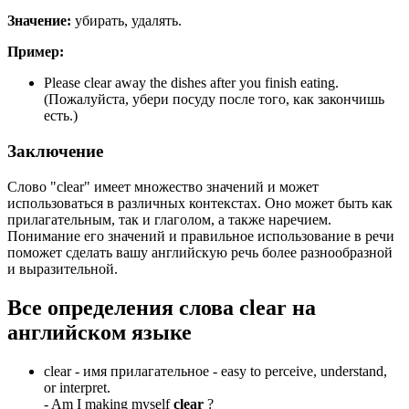
Значение:
убирать, удалять.
Пример:
Please clear away the dishes after you finish eating.
(Пожалуйста, убери посуду после того, как закончишь
есть.)
Заключение
Слово "clear" имеет множество значений и может
использоваться в различных контекстах. Оно может быть как
прилагательным, так и глаголом, а также наречием.
Понимание его значений и правильное использование в речи
поможет сделать вашу английскую речь более разнообразной
и выразительной.
Все определения слова
clear
на
английском языке
clear -
имя прилагательное
- easy to perceive, understand,
or interpret.
-
Am I making myself
clear
?