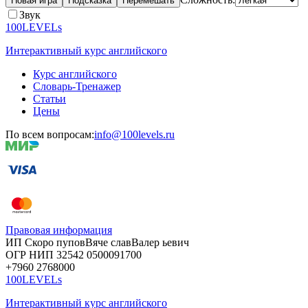
Новая игра
Подсказка
Перемешать
Звук
100LEVELs
Интерактивный курс английского
Курс английского
Словарь-Тренажер
Статьи
Цены
По всем вопросам:
info@100levels.ru
Правовая информация
ИП Скоро
пупов
Вяче
слав
Валер
ьевич
ОГР
НИП
32542
05000
91700
+7960
276
8000
100LEVELs
Интерактивный курс английского