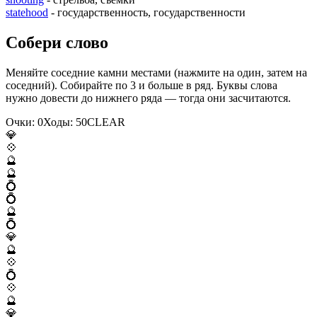
statehood
- государственность, государственности
Собери слово
Меняйте соседние камни местами (нажмите на один, затем на
соседний). Собирайте по 3 и больше в ряд. Буквы слова
нужно довести до нижнего ряда — тогда они засчитаются.
Очки:
0
Ходы:
50
C
L
E
A
R
💎
💠
🔮
🔮
💍
💍
🔮
💍
💎
🔮
💠
💍
💠
🔮
💎