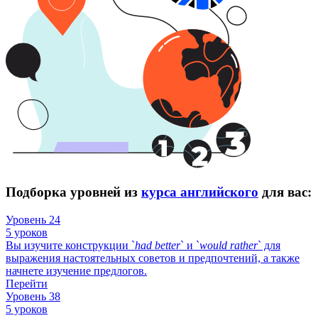
Подборка уровней из
курса английского
для вас:
Уровень 24
5 уроков
Вы изучите конструкции `
had
better
` и `
would
rather
` для
выражения настоятельных советов и предпочтений, а также
начнете изучение предлогов.
Перейти
Уровень 38
5 уроков