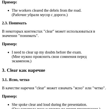
Пример:
The workers cleared the debris from the road.
(Рабочие убрали мусор с дороги.)
2.3. Понимать
В некоторых контекстах "clear" может использоваться в
значении "понимать".
Пример:
I need to clear up my doubts before the exam.
(Мне нужно прояснить свои сомнения перед
экзаменом.)
3. Clear как наречие
3.1. Ясно, четко
В качестве наречия "clear" может означать "ясно" или "четко".
Пример:
She spoke clear and loud during the presentation.
(Она говорила ясно и громко во время презентации.)