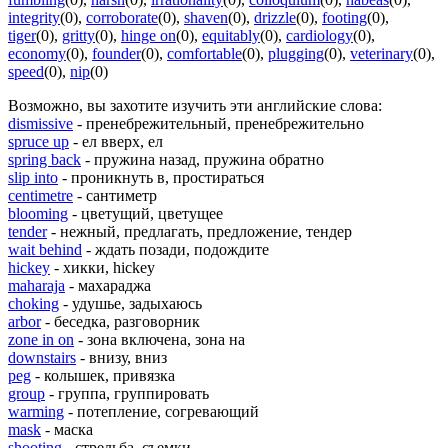
integrity
(0)
,
corroborate
(0)
,
shaven
(0)
,
drizzle
(0)
,
footing
(0)
,
tiger
(0)
,
gritty
(0)
,
hinge on
(0)
,
equitably
(0)
,
cardiology
(0)
,
economy
(0)
,
founder
(0)
,
comfortable
(0)
,
plugging
(0)
,
veterinary
(0)
,
speed
(0)
,
nip
(0)
Возможно, вы захотите изучить эти английские слова:
dismissive
- пренебрежительный, пренебрежительно
spruce up
- ел вверх, ел
spring back
- пружина назад, пружина обратно
slip into
- проникнуть в, простираться
centimetre
- сантиметр
blooming
- цветущий, цветущее
tender
- нежный, предлагать, предложение, тендер
wait behind
- ждать позади, подождите
hickey
- хикки, hickey
maharaja
- махараджа
choking
- удушье, задыхаюсь
arbor
- беседка, разговорник
zone in on
- зона включена, зона на
downstairs
- внизу, вниз
peg
- колышек, привязка
group
- группа, группировать
warming
- потепление, согревающий
mask
- маска
shooting
- стрельба, съемки