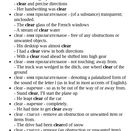
-
clear
and precise directions
-
Her handwriting was
clear
clear -
имя прилагательное
- (of a substance) transparent;
unclouded.
-
The
clear
glass of the French windows
-
A stream of
clear
water
clear -
имя прилагательное
- free of any obstructions or
unwanted objects.
-
His desktop was almost
clear
-
I had a
clear
view in both directions
-
With a
clear
road ahead he shifted into high gear
clear -
имя прилагательное
- not touching; away from.
-
The truck was wedged in the ditch, one wheel
clear
of the
ground
clear -
имя прилагательное
- denoting a palatalized form of
the sound of the letter l (as in leaf in most accents of English).
clear -
наречие
- so as to be out of the way of or away from.
-
Stand
clear
, I'll start the plane up
-
He leapt
clear
of the car
clear -
наречие
- completely.
-
He had time to get
clear
away
clear -
глагол
- remove an obstruction or unwanted item or
items from.
-
The drive had been
clear
ed of snow
clear -
глагол
- remove (an obstruction or unwanted item)