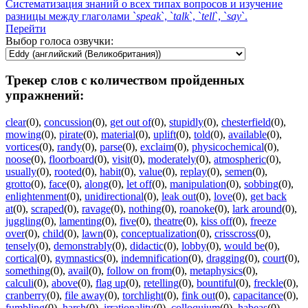
Систематизация знаний о всех типах вопросов и изучение
разницы между глаголами `
speak
`, `
talk
`, `
tell
`, `
say
`.
Перейти
Выбор голоса озвучки:
Трекер слов с количеством пройденных
упражнений:
clear
(0)
,
concussion
(0)
,
get out of
(0)
,
stupidly
(0)
,
chesterfield
(0)
,
mowing
(0)
,
pirate
(0)
,
material
(0)
,
uplift
(0)
,
told
(0)
,
available
(0)
,
vortices
(0)
,
randy
(0)
,
parse
(0)
,
exclaim
(0)
,
physicochemical
(0)
,
noose
(0)
,
floorboard
(0)
,
visit
(0)
,
moderately
(0)
,
atmospheric
(0)
,
usually
(0)
,
rooted
(0)
,
habit
(0)
,
value
(0)
,
replay
(0)
,
semen
(0)
,
grotto
(0)
,
face
(0)
,
along
(0)
,
let off
(0)
,
manipulation
(0)
,
sobbing
(0)
,
enlightenment
(0)
,
unidirectional
(0)
,
leak out
(0)
,
love
(0)
,
get back
at
(0)
,
scraped
(0)
,
ravage
(0)
,
nothing
(0)
,
roanoke
(0)
,
lark around
(0)
,
juggling
(0)
,
lamenting
(0)
,
five
(0)
,
theatre
(0)
,
kiss off
(0)
,
freeze
over
(0)
,
child
(0)
,
lawn
(0)
,
conceptualization
(0)
,
crisscross
(0)
,
tensely
(0)
,
demonstrably
(0)
,
didactic
(0)
,
lobby
(0)
,
would be
(0)
,
cortical
(0)
,
gymnastics
(0)
,
indemnification
(0)
,
dragging
(0)
,
court
(0)
,
something
(0)
,
avail
(0)
,
follow on from
(0)
,
metaphysics
(0)
,
calculi
(0)
,
above
(0)
,
flag up
(0)
,
retelling
(0)
,
bountiful
(0)
,
freckle
(0)
,
cranberry
(0)
,
file away
(0)
,
torchlight
(0)
,
fink out
(0)
,
capacitance
(0)
,
fumbling
(0)
,
harsh
(0)
,
irrationality
(0)
,
colloquium
(0)
,
habeas
(0)
,