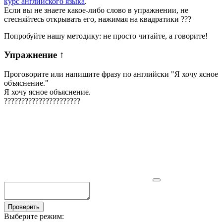
курс английского языка
.
Если вы не знаете какое-либо слово в упражнении, не
стесняйтесь открывать его, нажимая на квадратики
?
?
?
Попробуйте нашу методику: не просто читайте, а говорите!
Упражнение
↑
Проговорите или напишите фразу по английски "
Я хочу ясное
объяснение.
"
Я хочу ясное объяснение.
?
?
?
?
?
?
?
?
?
?
?
?
?
?
?
?
?
?
?
?
?
?
Проверить
Выберите режим: