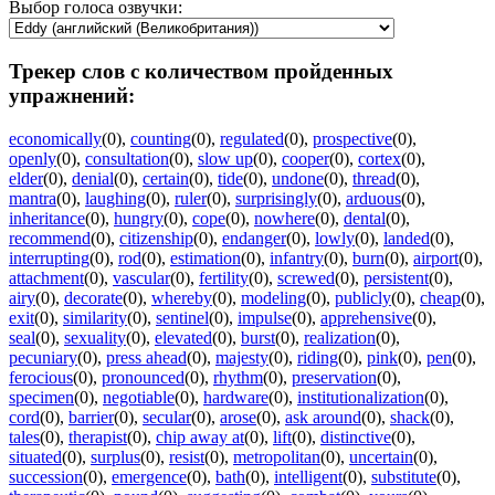
Выбор голоса озвучки:
Трекер слов с количеством пройденных
упражнений:
economically
(0)
,
counting
(0)
,
regulated
(0)
,
prospective
(0)
,
openly
(0)
,
consultation
(0)
,
slow up
(0)
,
cooper
(0)
,
cortex
(0)
,
elder
(0)
,
denial
(0)
,
certain
(0)
,
tide
(0)
,
undone
(0)
,
thread
(0)
,
mantra
(0)
,
laughing
(0)
,
ruler
(0)
,
surprisingly
(0)
,
arduous
(0)
,
inheritance
(0)
,
hungry
(0)
,
cope
(0)
,
nowhere
(0)
,
dental
(0)
,
recommend
(0)
,
citizenship
(0)
,
endanger
(0)
,
lowly
(0)
,
landed
(0)
,
interrupting
(0)
,
rod
(0)
,
estimation
(0)
,
infantry
(0)
,
burn
(0)
,
airport
(0)
,
attachment
(0)
,
vascular
(0)
,
fertility
(0)
,
screwed
(0)
,
persistent
(0)
,
airy
(0)
,
decorate
(0)
,
whereby
(0)
,
modeling
(0)
,
publicly
(0)
,
cheap
(0)
,
exit
(0)
,
similarity
(0)
,
sentinel
(0)
,
impulse
(0)
,
apprehensive
(0)
,
seal
(0)
,
sexuality
(0)
,
elevated
(0)
,
burst
(0)
,
realization
(0)
,
pecuniary
(0)
,
press ahead
(0)
,
majesty
(0)
,
riding
(0)
,
pink
(0)
,
pen
(0)
,
ferocious
(0)
,
pronounced
(0)
,
rhythm
(0)
,
preservation
(0)
,
specimen
(0)
,
negotiable
(0)
,
hardware
(0)
,
institutionalization
(0)
,
cord
(0)
,
barrier
(0)
,
secular
(0)
,
arose
(0)
,
ask around
(0)
,
shack
(0)
,
tales
(0)
,
therapist
(0)
,
chip away at
(0)
,
lift
(0)
,
distinctive
(0)
,
situated
(0)
,
surplus
(0)
,
resist
(0)
,
metropolitan
(0)
,
uncertain
(0)
,
succession
(0)
,
emergence
(0)
,
bath
(0)
,
intelligent
(0)
,
substitute
(0)
,