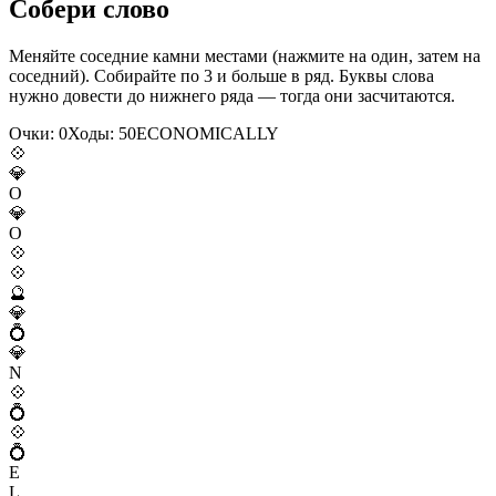
Собери слово
Меняйте соседние камни местами (нажмите на один, затем на
соседний). Собирайте по 3 и больше в ряд. Буквы слова
нужно довести до нижнего ряда — тогда они засчитаются.
Очки:
0
Ходы:
50
E
C
O
N
O
M
I
C
A
L
L
Y
💠
💎
O
💎
O
💠
💠
🔮
💎
💍
💎
N
💠
💍
💠
💍
E
L