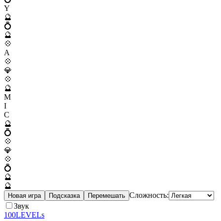
Y
🔮
💍
🔮
💠
A
💠
💎
💠
🔮
M
I
C
🔮
💍
💠
💎
💠
💍
🔮
🔮
Сложность:
Новая игра
Подсказка
Перемешать
Звук
100LEVELs