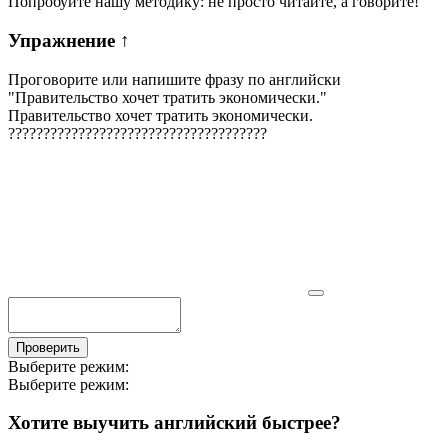
Попробуйте нашу методику: не просто читайте, а говорите!
Упражнение
↑
Проговорите или напишите фразу по английски
"
Правительство хочет тратить экономически.
"
Правительство хочет тратить экономически.
?
?
?
?
?
?
?
?
?
?
?
?
?
?
?
?
?
?
?
?
?
?
?
?
?
?
?
?
?
?
?
?
?
?
?
?
?
Проверить
Выберите режим:
Выберите режим:
Хотите выучить английский быстрее?