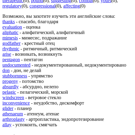
therapeutic
(0)
,
pound
(0)
,
suggesting
(0)
,
combat
(0)
,
yours
(0)
,
regulatory
(0)
,
congressional
(0)
,
affecting
(0)
Возможно, вы захотите изучить эти английские слова:
thanks
- спасибо, благодаря
evaluation
- оценка
aliphatic
- алифатический, алифатичный
mimesis
- мимесис, подражание
godfather
- крестный отец
rhythmic
- ритмичный, ритмический
arise
- возникать, возникнуть
pentagon
- пентагон
undocumented
- недокументированный, недокументировано
don
- дон, не делай
stubbornness
- упрямство
progeny
- потомство
absurdly
- абсурдно, нелепо
pelagic
- пелагический, морской
windscreen
- ветровое стекло
inconvenience
- неудобство, дискомфорт
glider
- планер
athenaeum
- атенеум, атенае
arthroplasty
- артропластика, эндопротезирование
allay
- успокоить, смягчать