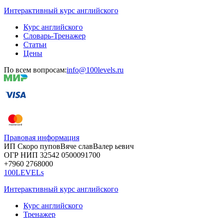
Интерактивный курс английского
Курс английского
Словарь-Тренажер
Статьи
Цены
По всем вопросам:
info@100levels.ru
Правовая информация
ИП Скоро
пупов
Вяче
слав
Валер
ьевич
ОГР
НИП
32542
05000
91700
+7960
276
8000
100LEVELs
Интерактивный курс английского
Курс английского
Тренажер