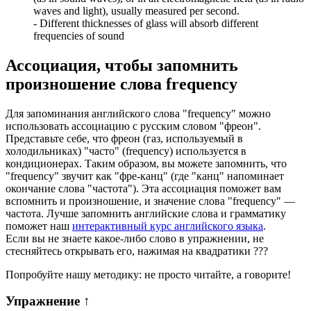
waves and light), usually measured per second.
-
Different thicknesses of glass will absorb different
frequencies of sound
Ассоциация
, чтобы запомнить
произношение слова
frequency
Для запоминания английского слова "frequency" можно
использовать ассоциацию с русским словом "фреон".
Представьте себе, что фреон (газ, используемый в
холодильниках) "часто" (frequency) используется в
кондиционерах. Таким образом, вы можете запомнить, что
"frequency" звучит как "фре-канц" (где "канц" напоминает
окончание слова "частота"). Эта ассоциация поможет вам
вспомнить и произношение, и значение слова "frequency" —
частота. Лучше запомнить английские слова и грамматику
поможет наш
интерактивный курс английского языка
.
Если вы не знаете какое-либо слово в упражнении, не
стесняйтесь открывать его, нажимая на квадратики
?
?
?
Попробуйте нашу методику: не просто читайте, а говорите!
Упражнение
↑