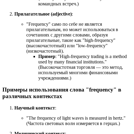
командных встреч.)
Прилагательное (adjective)
:
"Frequency" само по себе не является
прилагательным, но может использоваться в
сочетаниях с другими словами, образуя
прилагательные, такие как "high-frequency"
(высокочастотный) или "low-frequency"
(низкочастотный).
Пример
: "
High-frequency trading is a method
used by many financial institutions.
"
(Высокочастотная торговля — это метод,
используемый многими финансовыми
учреждениями.)
Примеры использования слова "frequency" в
различных контекстах
Научный контекст
:
"
The frequency of light waves is measured in hertz.
"
(Частота световых волн измеряется в герцах.)
Медицинский контекст
: