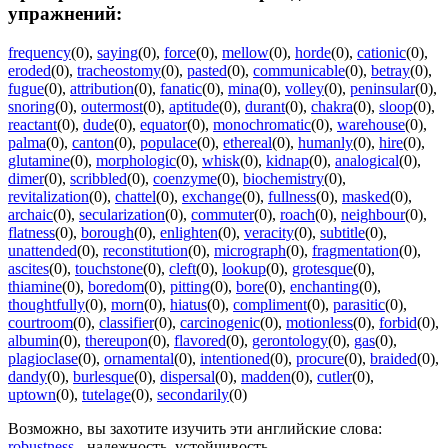
упражнений:
frequency
(0)
,
saying
(0)
,
force
(0)
,
mellow
(0)
,
horde
(0)
,
cationic
(0)
,
eroded
(0)
,
tracheostomy
(0)
,
pasted
(0)
,
communicable
(0)
,
betray
(0)
,
fugue
(0)
,
attribution
(0)
,
fanatic
(0)
,
mina
(0)
,
volley
(0)
,
peninsular
(0)
,
snoring
(0)
,
outermost
(0)
,
aptitude
(0)
,
durant
(0)
,
chakra
(0)
,
sloop
(0)
,
reactant
(0)
,
dude
(0)
,
equator
(0)
,
monochromatic
(0)
,
warehouse
(0)
,
palma
(0)
,
canton
(0)
,
populace
(0)
,
ethereal
(0)
,
humanly
(0)
,
hire
(0)
,
glutamine
(0)
,
morphologic
(0)
,
whisk
(0)
,
kidnap
(0)
,
analogical
(0)
,
dimer
(0)
,
scribbled
(0)
,
coenzyme
(0)
,
biochemistry
(0)
,
revitalization
(0)
,
chattel
(0)
,
exchange
(0)
,
fullness
(0)
,
masked
(0)
,
archaic
(0)
,
secularization
(0)
,
commuter
(0)
,
roach
(0)
,
neighbour
(0)
,
flatness
(0)
,
borough
(0)
,
enlighten
(0)
,
veracity
(0)
,
subtitle
(0)
,
unattended
(0)
,
reconstitution
(0)
,
micrograph
(0)
,
fragmentation
(0)
,
ascites
(0)
,
touchstone
(0)
,
cleft
(0)
,
lookup
(0)
,
grotesque
(0)
,
thiamine
(0)
,
boredom
(0)
,
pitting
(0)
,
bore
(0)
,
enchanting
(0)
,
thoughtfully
(0)
,
morn
(0)
,
hiatus
(0)
,
compliment
(0)
,
parasitic
(0)
,
courtroom
(0)
,
classifier
(0)
,
carcinogenic
(0)
,
motionless
(0)
,
forbid
(0)
,
albumin
(0)
,
thereupon
(0)
,
flavored
(0)
,
gerontology
(0)
,
gas
(0)
,
plagioclase
(0)
,
ornamental
(0)
,
intentioned
(0)
,
procure
(0)
,
braided
(0)
,
dandy
(0)
,
burlesque
(0)
,
dispersal
(0)
,
madden
(0)
,
cutler
(0)
,
uptown
(0)
,
tutelage
(0)
,
secondarily
(0)
Возможно, вы захотите изучить эти английские слова:
robustness
- надежность, устойчивость