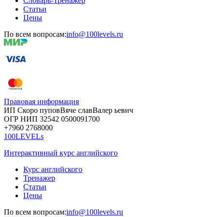
Словарь-Тренажер
Статьи
Цены
По всем вопросам:
info@100levels.ru
Правовая информация
ИП Скоро
пупов
Вяче
слав
Валер
ьевич
ОГР
НИП
32542
05000
91700
+7960
276
8000
100LEVELs
Интерактивный курс английского
Курс английского
Тренажер
Статьи
Цены
По всем вопросам:
info@100levels.ru