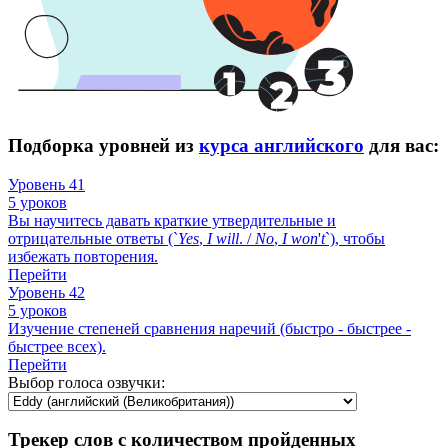
Подборка уровней из
курса английского
для вас:
Уровень 41
5 уроков
Вы научитесь давать краткие утвердительные и
отрицательные ответы (`
Yes
,
I
will
. /
No
,
I
won
'
t
`), чтобы
избежать повторения.
Перейти
Уровень 42
5 уроков
Изучение степеней сравнения наречий (быстро - быстрее -
быстрее всех).
Перейти
Выбор голоса озвучки:
Трекер слов с количеством пройденных