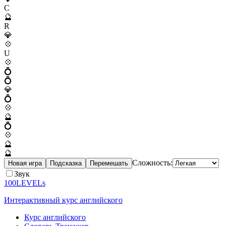
C
🔮
R
💎
💠
U
💠
💍
💍
💎
💍
💠
🔮
💍
💠
🔮
🔮
Сложность:
Новая игра
Подсказка
Перемешать
Звук
100LEVELs
Интерактивный курс английского
Курс английского