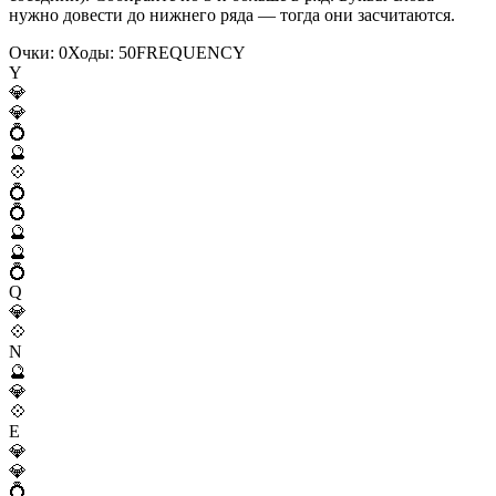
нужно довести до нижнего ряда — тогда они засчитаются.
Очки:
0
Ходы:
50
F
R
E
Q
U
E
N
C
Y
Y
💎
💎
💍
🔮
💠
💍
💍
🔮
🔮
💍
Q
💎
💠
N
🔮
💎
💠
E
💎
💎
💍