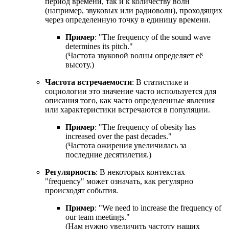
период времени, так и к количеству волн
(например, звуковых или радиоволн), проходящих
через определенную точку в единицу времени.
Пример
: "
The frequency of the sound wave
determines its pitch.
"
(Частота звуковой волны определяет её
высоту.)
Частота встречаемости
: В статистике и
социологии это значение часто используется для
описания того, как часто определенные явления
или характеристики встречаются в популяции.
Пример
: "
The frequency of obesity has
increased over the past decades.
"
(Частота ожирения увеличилась за
последние десятилетия.)
Регулярность
: В некоторых контекстах
"frequency" может означать, как регулярно
происходят события.
Пример
: "
We need to increase the frequency of
our team meetings.
"
(Нам нужно увеличить частоту наших