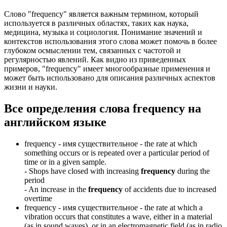
Слово "frequency" является важным термином, который
используется в различных областях, таких как наука,
медицина, музыка и социология. Понимание значений и
контекстов использования этого слова может помочь в более
глубоком осмыслении тем, связанных с частотой и
регулярностью явлений. Как видно из приведенных
примеров, "frequency" имеет многообразные применения и
может быть использовано для описания различных аспектов
жизни и науки.
Все определения слова
frequency
на
английском языке
frequency -
имя существительное
- the rate at which
something occurs or is repeated over a particular period of
time or in a given sample.
-
Shops have closed with increasing
frequency
during the
period
-
An increase in the
frequency
of accidents due to increased
overtime
frequency -
имя существительное
- the rate at which a
vibration occurs that constitutes a wave, either in a material
(as in sound waves), or in an electromagnetic field (as in radio