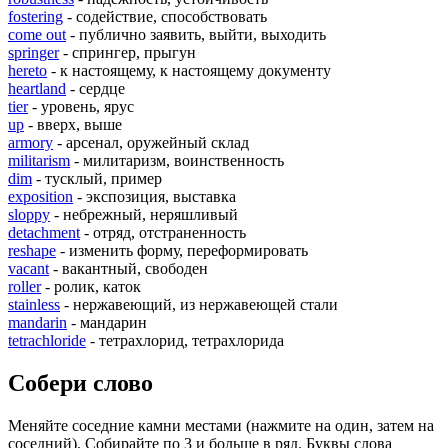
fostering
- содействие, способствовать
come out
- публично заявить, выйти, выходить
springer
- спрингер, прыгун
hereto
- к настоящему, к настоящему документу
heartland
- сердце
tier
- уровень, ярус
up
- вверх, выше
armory
- арсенал, оружейный склад
militarism
- милитаризм, воинственность
dim
- тусклый, пример
exposition
- экспозиция, выставка
sloppy
- небрежный, неряшливый
detachment
- отряд, отстраненность
reshape
- изменить форму, переформировать
vacant
- вакантный, свободен
roller
- ролик, каток
stainless
- нержавеющий, из нержавеющей стали
mandarin
- мандарин
tetrachloride
- тетрахлорид, тетрахлорида
Собери слово
Меняйте соседние камни местами (нажмите на один, затем на
соседний). Собирайте по 3 и больше в ряд. Буквы слова