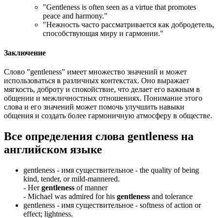
"
Gentleness is often seen as a virtue that promotes
peace and harmony.
"
"Нежность часто рассматривается как добродетель,
способствующая миру и гармонии."
Заключение
Слово "gentleness" имеет множество значений и может
использоваться в различных контекстах. Оно выражает
мягкость, доброту и спокойствие, что делает его важным в
общении и межличностных отношениях. Понимание этого
слова и его значений может помочь улучшить навыки
общения и создать более гармоничную атмосферу в обществе.
Все определения слова
gentleness
на
английском языке
gentleness -
имя существительное
- the quality of being
kind, tender, or mild-mannered.
-
Her
gentleness
of manner
-
Michael was admired for his
gentleness
and tolerance
gentleness -
имя существительное
- softness of action or
effect; lightness.