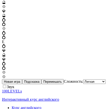
🔮
💠
💎
🔮
💍
💍
💠
💍
💍
E
💍
💎
🔮
💎
💍
💍
💠
💠
Сложность:
Новая игра
Подсказка
Перемешать
Звук
100LEVELs
Интерактивный курс английского
Курс английского