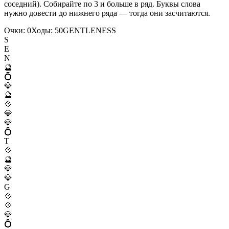
соседний). Собирайте по 3 и больше в ряд. Буквы слова
нужно довести до нижнего ряда — тогда они засчитаются.
Очки:
0
Ходы:
50
G
E
N
T
L
E
N
E
S
S
S
E
N
🔮
💍
💎
🔮
💠
💎
💎
💍
T
💠
🔮
💎
💎
G
💠
💠
💎
💍