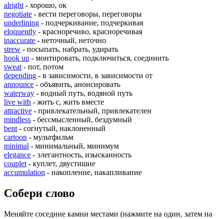
alright
- хорошо, ок
negotiate
- вести переговоры, переговоры
underlining
- подчеркивание, подчеркивая
eloquently
- красноречиво, красноречивая
inaccurate
- неточный, неточно
strew
- посыпать, набрать, удирать
hook up
- монтировать, подключиться, соединить
sweat
- пот, потом
depending
- в зависимости, в зависимости от
announce
- объявить, анонсировать
waterway
- водный путь, водяной путь
live with
- жить с, жить вместе
attractive
- привлекательный, привлекателен
mindless
- бессмысленный, бездумный
bent
- согнутый, наклоненный
cartoon
- мультфильм
minimal
- минимальный, минимум
elegance
- элегантность, изысканность
couplet
- куплет, двустишие
accumulation
- накопление, накапливание
Собери слово
Меняйте соседние камни местами (нажмите на один, затем на