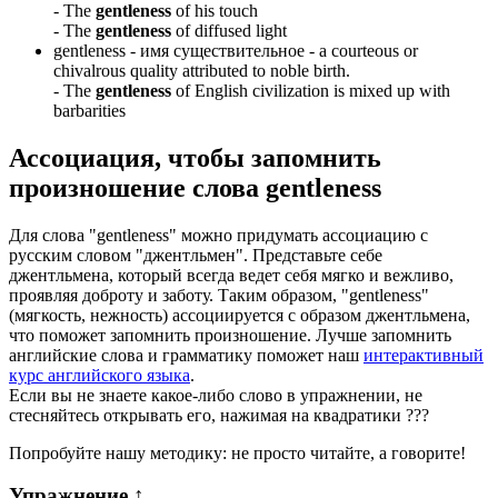
-
The
gentleness
of his touch
-
The
gentleness
of diffused light
gentleness -
имя существительное
- a courteous or
chivalrous quality attributed to noble birth.
-
The
gentleness
of English civilization is mixed up with
barbarities
Ассоциация
, чтобы запомнить
произношение слова
gentleness
Для слова "gentleness" можно придумать ассоциацию с
русским словом "джентльмен". Представьте себе
джентльмена, который всегда ведет себя мягко и вежливо,
проявляя доброту и заботу. Таким образом, "gentleness"
(мягкость, нежность) ассоциируется с образом джентльмена,
что поможет запомнить произношение. Лучше запомнить
английские слова и грамматику поможет наш
интерактивный
курс английского языка
.
Если вы не знаете какое-либо слово в упражнении, не
стесняйтесь открывать его, нажимая на квадратики
?
?
?
Попробуйте нашу методику: не просто читайте, а говорите!
Упражнение
↑