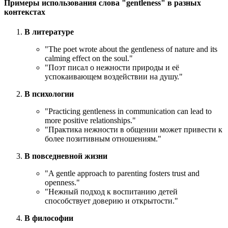
Примеры использования слова "gentleness" в разных
контекстах
В литературе
"
The poet wrote about the gentleness of nature and its
calming effect on the soul.
"
"Поэт писал о нежности природы и её
успокаивающем воздействии на душу."
В психологии
"
Practicing gentleness in communication can lead to
more positive relationships.
"
"Практика нежности в общении может привести к
более позитивным отношениям."
В повседневной жизни
"
A gentle approach to parenting fosters trust and
openness.
"
"Нежный подход к воспитанию детей
способствует доверию и открытости."
В философии