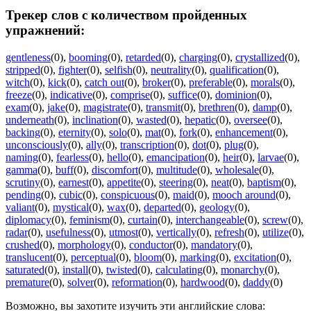
Трекер слов с количеством пройденных
упражнений:
gentleness
(0)
,
booming
(0)
,
retarded
(0)
,
charging
(0)
,
crystallized
(0)
,
stripped
(0)
,
fighter
(0)
,
selfish
(0)
,
neutrality
(0)
,
qualification
(0)
,
witch
(0)
,
kick
(0)
,
catch out
(0)
,
broker
(0)
,
preferable
(0)
,
morals
(0)
,
freeze
(0)
,
indicative
(0)
,
comprise
(0)
,
suffice
(0)
,
dominion
(0)
,
exam
(0)
,
jake
(0)
,
magistrate
(0)
,
transmit
(0)
,
brethren
(0)
,
damp
(0)
,
underneath
(0)
,
inclination
(0)
,
wasted
(0)
,
hepatic
(0)
,
oversee
(0)
,
backing
(0)
,
eternity
(0)
,
solo
(0)
,
mat
(0)
,
fork
(0)
,
enhancement
(0)
,
unconsciously
(0)
,
ally
(0)
,
transcription
(0)
,
dot
(0)
,
plug
(0)
,
naming
(0)
,
fearless
(0)
,
hello
(0)
,
emancipation
(0)
,
heir
(0)
,
larvae
(0)
,
gamma
(0)
,
buff
(0)
,
discomfort
(0)
,
multitude
(0)
,
wholesale
(0)
,
scrutiny
(0)
,
earnest
(0)
,
appetite
(0)
,
steering
(0)
,
neat
(0)
,
baptism
(0)
,
pending
(0)
,
cubic
(0)
,
conspicuous
(0)
,
maid
(0)
,
mooch around
(0)
,
valiant
(0)
,
mystical
(0)
,
wax
(0)
,
departed
(0)
,
geology
(0)
,
diplomacy
(0)
,
feminism
(0)
,
curtain
(0)
,
interchangeable
(0)
,
screw
(0)
,
radar
(0)
,
usefulness
(0)
,
utmost
(0)
,
vertically
(0)
,
refresh
(0)
,
utilize
(0)
,
crushed
(0)
,
morphology
(0)
,
conductor
(0)
,
mandatory
(0)
,
translucent
(0)
,
perceptual
(0)
,
bloom
(0)
,
marking
(0)
,
excitation
(0)
,
saturated
(0)
,
install
(0)
,
twisted
(0)
,
calculating
(0)
,
monarchy
(0)
,
premature
(0)
,
solver
(0)
,
reformation
(0)
,
hardwood
(0)
,
daddy
(0)
Возможно, вы захотите изучить эти английские слова: