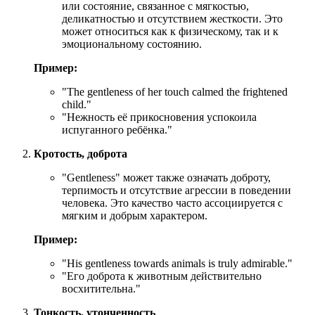
или состояние, связанное с мягкостью,
деликатностью и отсутствием жесткости. Это
может относиться как к физическому, так и к
эмоциональному состоянию.
Пример:
"
The gentleness of her touch calmed the frightened
child.
"
"Нежность её прикосновения успокоила
испуганного ребёнка."
Кротость, доброта
"Gentleness" может также означать доброту,
терпимость и отсутствие агрессии в поведении
человека. Это качество часто ассоциируется с
мягким и добрым характером.
Пример:
"
His gentleness towards animals is truly admirable.
"
"Его доброта к животным действительно
восхитительна."
Тонкость, утонченность