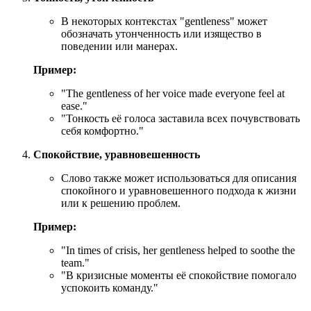
В некоторых контекстах "gentleness" может
обозначать утонченность или изящество в
поведении или манерах.
Пример:
"
The gentleness of her voice made everyone feel at
ease.
"
"Тонкость её голоса заставила всех почувствовать
себя комфортно."
Спокойствие, уравновешенность
Слово также может использоваться для описания
спокойного и уравновешенного подхода к жизни
или к решению проблем.
Пример:
"
In times of crisis, her gentleness helped to soothe the
team.
"
"В кризисные моменты её спокойствие помогало
успокоить команду."