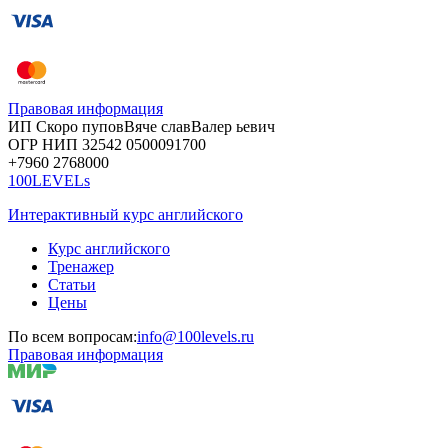
Правовая информация
ИП Скоро
пупов
Вяче
слав
Валер
ьевич
ОГР
НИП
32542
05000
91700
+7960
276
8000
100LEVELs
Интерактивный курс английского
Курс английского
Тренажер
Статьи
Цены
По всем вопросам:
info@100levels.ru
Правовая информация