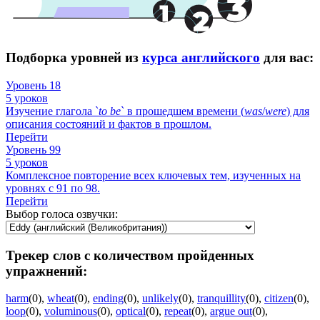
Подборка уровней из
курса английского
для вас:
Уровень 18
5 уроков
Изучение глагола `
to
be
` в прошедшем времени (
was
/
were
) для
описания состояний и фактов в прошлом.
Перейти
Уровень 99
5 уроков
Комплексное повторение всех ключевых тем, изученных на
уровнях с 91 по 98.
Перейти
Выбор голоса озвучки:
Трекер слов с количеством пройденных
упражнений:
harm
(0)
,
wheat
(0)
,
ending
(0)
,
unlikely
(0)
,
tranquillity
(0)
,
citizen
(0)
,
loop
(0)
,
voluminous
(0)
,
optical
(0)
,
repeat
(0)
,
argue out
(0)
,