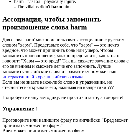
harm -
глагол
- physically injure.
-
The villains didn't
harm
him
Ассоциация
, чтобы запомнить
произношение слова
harm
Для слова 'harm' можно использовать ассоциацию с русским
словом "харм". Представьте себе, что "харм" — это нечто
вредное, что может причинить боль или ущерб. Чтобы
запомнить произношение, можно представить, как кто-то
говорит: "Харм — это вред!" Так вы свяжете звучание слова с
его значением и сможете легче его запомнить. Лучше
запомнить английские слова и грамматику поможет наш
интерактивный курс английского языка
.
Если вы не знаете какое-либо слово в упражнении, не
стесняйтесь открывать его, нажимая на квадратики
?
?
?
Попробуйте нашу методику: не просто читайте, а говорите!
Упражнение
↑
Проговорите или напишите фразу по английски "
Вред может
принимать множество форм.
"
Вред может принимать множество форм.