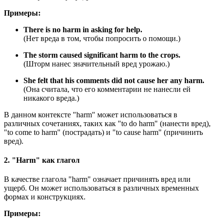
Примеры:
There is no harm in asking for help.
(Нет вреда в том, чтобы попросить о помощи.)
The storm caused significant harm to the crops.
(Шторм нанес значительный вред урожаю.)
She felt that his comments did not cause her any harm.
(Она считала, что его комментарии не нанесли ей
никакого вреда.)
В данном контексте "harm" может использоваться в
различных сочетаниях, таких как "to do harm" (нанести вред),
"to come to harm" (пострадать) и "to cause harm" (причинить
вред).
2. "Harm" как глагол
В качестве глагола "harm" означает причинять вред или
ущерб. Он может использоваться в различных временных
формах и конструкциях.
Примеры: