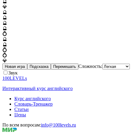
🔮
💎
🔮
🔮
🔮
🔮
💍
🔮
🔮
💍
💍
💎
Сложность:
Новая игра
Подсказка
Перемешать
Звук
100LEVELs
Интерактивный курс английского
Курс английского
Словарь-Тренажер
Статьи
Цены
По всем вопросам:
info@100levels.ru