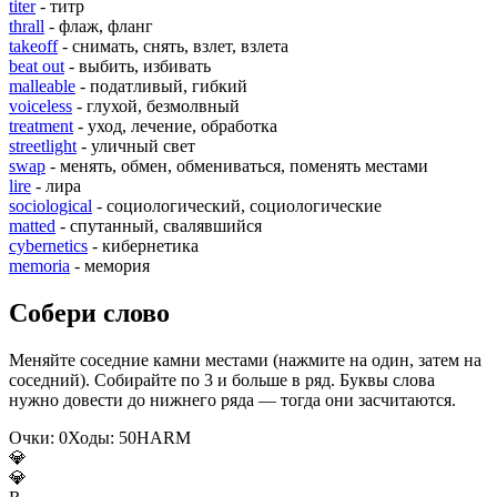
titer
- титр
thrall
- флаж, фланг
takeoff
- снимать, снять, взлет, взлета
beat out
- выбить, избивать
malleable
- податливый, гибкий
voiceless
- глухой, безмолвный
treatment
- уход, лечение, обработка
streetlight
- уличный свет
swap
- менять, обмен, обмениваться, поменять местами
lire
- лира
sociological
- социологический, социологические
matted
- спутанный, свалявшийся
cybernetics
- кибернетика
memoria
- мемория
Собери слово
Меняйте соседние камни местами (нажмите на один, затем на
соседний). Собирайте по 3 и больше в ряд. Буквы слова
нужно довести до нижнего ряда — тогда они засчитаются.
Очки:
0
Ходы:
50
H
A
R
M
💎
💎