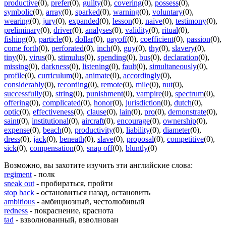
productive
(0)
,
prefer
(0)
,
guilty
(0)
,
covering
(0)
,
possess
(0)
,
symbolic
(0)
,
array
(0)
,
sparked
(0)
,
warning
(0)
,
voluntary
(0)
,
wearing
(0)
,
jury
(0)
,
expanded
(0)
,
lesson
(0)
,
naive
(0)
,
testimony
(0)
,
preliminary
(0)
,
driver
(0)
,
analyses
(0)
,
validity
(0)
,
ritual
(0)
,
fishing
(0)
,
particle
(0)
,
dollar
(0)
,
payoff
(0)
,
coefficient
(0)
,
passion
(0)
,
come forth
(0)
,
perforated
(0)
,
inch
(0)
,
guy
(0)
,
thy
(0)
,
slavery
(0)
,
tiny
(0)
,
virus
(0)
,
stimulus
(0)
,
spending
(0)
,
bus
(0)
,
declaration
(0)
,
missing
(0)
,
darkness
(0)
,
listening
(0)
,
fault
(0)
,
simultaneously
(0)
,
profile
(0)
,
curriculum
(0)
,
animate
(0)
,
accordingly
(0)
,
considerably
(0)
,
recording
(0)
,
remote
(0)
,
mile
(0)
,
nut
(0)
,
successfully
(0)
,
string
(0)
,
punishment
(0)
,
vampire
(0)
,
spectrum
(0)
,
offering
(0)
,
complicated
(0)
,
honor
(0)
,
jurisdiction
(0)
,
dutch
(0)
,
optic
(0)
,
effectiveness
(0)
,
clause
(0)
,
lain
(0)
,
pro
(0)
,
demonstrate
(0)
,
saint
(0)
,
institutional
(0)
,
aircraft
(0)
,
encourage
(0)
,
ownership
(0)
,
expense
(0)
,
beach
(0)
,
productivity
(0)
,
liability
(0)
,
diameter
(0)
,
dress
(0)
,
jack
(0)
,
beneath
(0)
,
slave
(0)
,
proposal
(0)
,
competitive
(0)
,
sick
(0)
,
compensation
(0)
,
snap off
(0)
,
bluntly
(0)
Возможно, вы захотите изучить эти английские слова:
regiment
- полк
sneak out
- пробираться, пройти
stop back
- остановиться назад, остановить
ambitious
- амбициозный, честолюбивый
redness
- покраснение, краснота
tad
- взволнованный, взволнован