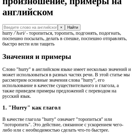
произношение, примеры на
английском
×
Найти
hurry
/ˈhʌri/
- торопиться, торопить, подгонять, подогнать,
поспешно посылать, делать в спешке, поспешно отправлять,
быстро вести или тащить
Значения и примеры
Слово "hurry" в английском языке имеет несколько значений и
может использоваться в разных частях речи. В этой статье мы
рассмотрим основные значения слова "hurry", его
использование в качестве существительного и глагола, а
также приведем примеры предложений с переводом на
русский язык.
1. "Hurry" как глагол
В качестве глагола "hurry" означает "торопиться" или
"поторопить". Это действие, связанное с ускорением чего-
либо или с необходимостью сделать что-то быстрее.