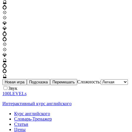
🔮
💍
💠
💠
💎
💎
💍
💍
💠
💠
💎
🔮
💍
💍
🔮
Сложность:
Новая игра
Подсказка
Перемешать
Звук
100LEVELs
Интерактивный курс английского
Курс английского
Словарь-Тренажер
Статьи
Цены