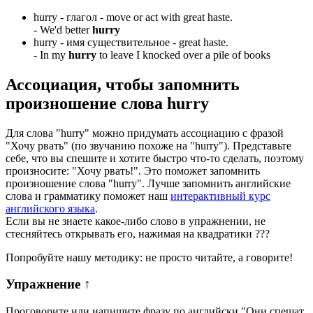
hurry -
глагол
- move or act with great haste.
-
We'd better
hurry
hurry -
имя существительное
- great haste.
-
In my
hurry
to leave I knocked over a pile of books
Ассоциация
, чтобы запомнить
произношение слова
hurry
Для слова "hurry" можно придумать ассоциацию с фразой
"Хочу рвать" (по звучанию похоже на "hurry"). Представьте
себе, что вы спешите и хотите быстро что-то сделать, поэтому
произносите: "Хочу рвать!". Это поможет запомнить
произношение слова "hurry". Лучше запомнить английские
слова и грамматику поможет наш
интерактивный курс
английского языка
.
Если вы не знаете какое-либо слово в упражнении, не
стесняйтесь открывать его, нажимая на квадратики
?
?
?
Попробуйте нашу методику: не просто читайте, а говорите!
Упражнение
↑
Проговорите или напишите фразу по английски "
Они спешат