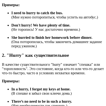
Примеры:
I need to hurry to catch the bus.
(Мне нужно поторопиться, чтобы успеть на автобус.)
Don't hurry!
We have plenty of time.
(Не торопись! У нас достаточно времени.)
She hurried to finish her homework before dinner.
(Она поторопилась, чтобы закончить домашнее задание
перед ужином.)
2. "Hurry" как существительное
В качестве существительного "hurry" означает "спешка" или
"торопливость". Это состояние, когда кто-то или что-то делает
что-то быстро, часто в условиях нехватки времени.
Примеры:
In a hurry, I forgot my keys at home.
(В спешке я забыл свои ключи дома.)
There’s no need to be in such a hurry.
(Нет необходимости так спешить.)