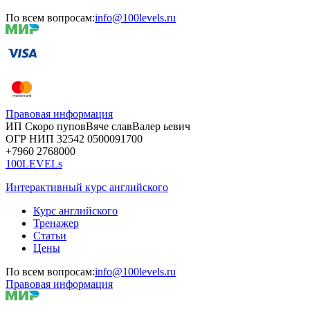
По всем вопросам:
info@100levels.ru
Правовая информация
ИП Скоро
пупов
Вяче
слав
Валер
ьевич
ОГР
НИП
32542
05000
91700
+7960
276
8000
100LEVELs
Интерактивный курс английского
Курс английского
Тренажер
Статьи
Цены
По всем вопросам:
info@100levels.ru
Правовая информация