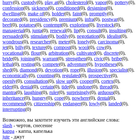
hurry
(0)
,
custody
(0)
,
play at
(0)
,
cholesterol
(0)
,
vapor
(0)
,
pottery
(0)
,
confession
(0)
,
sickness
(0)
,
conditioned
(0)
,
designing
(0)
,
dwelling
(0)
,
make of
(0)
,
holder
(0)
,
faint
(0)
,
promptly
(0)
,
decorated
(0)
,
presidency
(0)
,
premium
(0)
,
infra
(0)
,
postwar
(0)
,
beef
(0)
,
potatoes
(0)
,
contempt
(0)
,
exploring
(0)
,
livestock
(0)
,
managerial
(0)
,
junta
(0)
,
renewal
(0)
,
lip
(0)
,
consult
(0)
,
insulting
(0)
,
persuaded
(0)
,
stimulate
(0)
,
bodily
(0)
,
negotiation
(0)
,
idealist
(0)
,
wondrous
(0)
,
researcher
(0)
,
meter
(0)
,
lonely
(0)
,
carcinoma
(0)
,
jet
(0)
,
billy
(0)
,
texture
(0)
,
compost
(0)
,
wool
(0)
,
cow
(0)
,
vocational
(0)
,
flour
(0)
,
arbitration
(0)
,
cultivated
(0)
,
discrete
(0)
,
bride
(0)
,
joining
(0)
,
warrant
(0)
,
strengthen
(0)
,
civic
(0)
,
bribe
(0)
,
lethal
(0)
,
resting
(0)
,
compete
(0)
,
adventure
(0)
,
hypotheses
(0)
,
shed
(0)
,
diamond
(0)
,
devotion
(0)
,
rope
(0)
,
illusion
(0)
,
specialist
(0)
,
economically
(0)
,
counting
(0)
,
regulated
(0)
,
prospective
(0)
,
openly
(0)
,
consultation
(0)
,
slow up
(0)
,
cooper
(0)
,
cortex
(0)
,
elder
(0)
,
denial
(0)
,
certain
(0)
,
tide
(0)
,
undone
(0)
,
thread
(0)
,
mantra
(0)
,
laughing
(0)
,
ruler
(0)
,
surprisingly
(0)
,
arduous
(0)
,
inheritance
(0)
,
hungry
(0)
,
cope
(0)
,
nowhere
(0)
,
dental
(0)
,
recommend
(0)
,
citizenship
(0)
,
endanger
(0)
,
lowly
(0)
,
landed
(0)
,
interrupting
(0)
Возможно, вы захотите изучить эти английские слова:
slash
- чертов, снесение
kappa
- каппа, капелька
jute
- джут