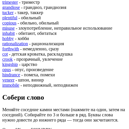
trimester
- триместр
grandiose
- грандиоз, грандиозня
tucker
- такер, таккер
plentiful
- обильный
copious
- обильно, обильный
misuse
- злоупотребление, неправильное использование
inhabit
- обитают, обитаться
hobby
- хобби
rationalization
- рационализация
forthwith
- немедленно, сразу
cot
- детская кроватка, раскладушка
crook
- прозрачный, увлечение
kingship
- царство
opus
- опус, произведение
hindrance
- помеха, помехи
veneer
- шпон, винир
immobile
- неподвижный, неподвижен
Собери слово
Меняйте соседние камни местами (нажмите на один, затем на
соседний). Собирайте по 3 и больше в ряд. Буквы слова
нужно довести до нижнего ряда — тогда они засчитаются.