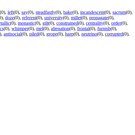
(0)
,
left
(0)
,
say
(0)
,
steadfastly
(0)
,
bake
(0)
,
incandescent
(0)
,
sacrum
(0)
,
0)
,
doze
(0)
,
referent
(0)
,
university
(0)
,
millet
(0)
,
propagate
(0)
,
tallic
(0)
,
monastic
(0)
,
gilt
(0)
,
constrained
(0)
,
centrality
(0)
,
order
(0)
,
ics
(0)
,
whimper
(0)
,
mel
(0)
,
alienation
(0)
,
frontal
(0)
,
furnish
(0)
,
)
,
antisocial
(0)
,
piled
(0)
,
grope
(0)
,
harp
(0)
,
neutrino
(0)
,
corrupted
(0)
,