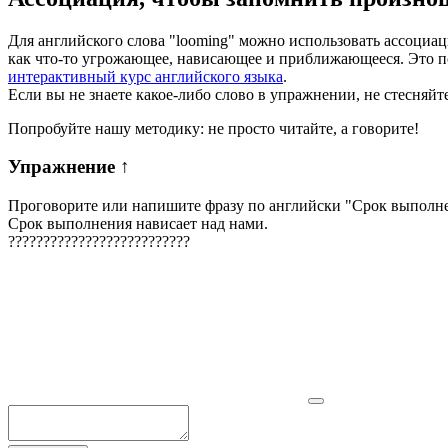
Для английского слова "looming" можно использовать ассоциаци
как что-то угрожающее, нависающее и приближающееся. Это п
интерактивный курс английского языка
.
Если вы не знаете какое-либо слово в упражнении, не стесняйт
Попробуйте нашу методику: не просто читайте, а говорите!
Упражнение
↑
Проговорите или напишите фразу по английски "
Срок выполне
Срок выполнения нависает над нами.
?
?
?
?
?
?
?
?
?
?
?
?
?
?
?
?
?
?
?
?
?
?
?
?
?
?