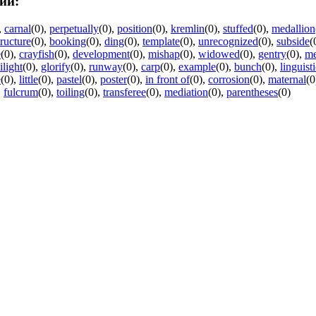
ий:
,
carnal
(0)
,
perpetually
(0)
,
position
(0)
,
kremlin
(0)
,
stuffed
(0)
,
medallion
ructure
(0)
,
booking
(0)
,
ding
(0)
,
template
(0)
,
unrecognized
(0)
,
subside
(
e
(0)
,
crayfish
(0)
,
development
(0)
,
mishap
(0)
,
widowed
(0)
,
gentry
(0)
,
me
ilight
(0)
,
glorify
(0)
,
runway
(0)
,
carp
(0)
,
example
(0)
,
bunch
(0)
,
linguist
e
(0)
,
little
(0)
,
pastel
(0)
,
poster
(0)
,
in front of
(0)
,
corrosion
(0)
,
maternal
(0
,
fulcrum
(0)
,
toiling
(0)
,
transferee
(0)
,
mediation
(0)
,
parentheses
(0)