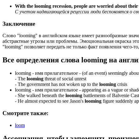
With the looming recession, people are worried about their 
С учетом надвигающейся рецессии люди беспокоятся о св
Заключение
Слово "looming" в английском языке имеет разнообразные значе
абстрактные угрозы или проблемы. Эмоциональная окраска этог
"looming" позволяет передать не только факт появления чего-т
Все определения слова
looming
на англи
looming -
имя прилагательное
- (of an event) seemingly abou
-
The
looming
threat of social unrest
-
The government has not woken up to the
looming
crisis
looming -
имя прилагательное
- appearing as a vague or shado
-
She walked beneath the
looming
battlements of Balvenie Cast
-
He almost expected to see Jason's
looming
figure suddenly a
Смотрите также:
loom
Ассоциация
, чтобы запомнить произно