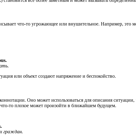
ок) становится все более заметным и может вызывать определенн
писывает что-то угрожающее или внушительное. Например, это мо
ous.
ать.
итуация или объект создают напряжение и беспокойство.
 коннотации. Оно может использоваться для описания ситуации,
то что-то плохое может произойти в ближайшем будущем.
.
х граждан.