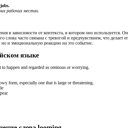
jobs.
оих рабочих местах.
ния в зависимости от контекста, в котором оно используется. О
о слова часто связана с тревогой и предчувствием, что делает 
о, но и эмоциональную реакцию на это событие.
йском языке
t to happen and regarded as ominous or worrying.
wy form, especially one that is large or threatening.
le
ppear
шение слова
looming