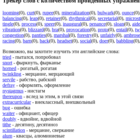
Трекер слов с количеством пройденных упражнен
looming
(0)
,
curt
(0)
,
rupee
(0)
,
mineralization
(0)
,
bulwark
(0)
,
ounce
(0)
balancing
(0)
,
leap
(0)
,
retainer
(0)
,
rhythmical
(0)
,
secretarial
(0)
,
microst
tingle
(0)
,
process
(0)
,
speer
(0)
,
inaugural
(0)
,
penance
(0)
,
sloan
(0)
,
aid
vibration
(0)
,
blizzard
(0)
,
bra
(0)
,
provocation
(0)
,
proto
(0)
,
entail
(0)
,
tw
congestion
(0)
,
panties
(0)
,
marshal
(0)
,
forestry
(0)
,
unfairly
(0)
,
ambros
racing
(0)
,
barn
(0)
,
back
(0)
,
headset
(0)
,
social
(0)
,
doer
(0)
,
babbling
(0)
Возможно, вы захотите изучить эти английские слова:
tried
- пытался, попробовал
snort
- фыркнуть, фырканье
horned
- рогатый, рогатая
twinkling
- мерцание, мерцающий
servile
- рабство, рабский
defray
- оформлять, оформление
nystagmus
- нистагм
thereupon
- вслед за этим, в этой связи
extracurricular
- внеклассный, внешкольный
bug
- ошибка
waiter
- официант, офицер
doubly
- вдвойне, вдвойной
tithe
- десятину, десятиноз
scintillation
- мерцание, сверкание
alum
- квасцы, алюминиевые