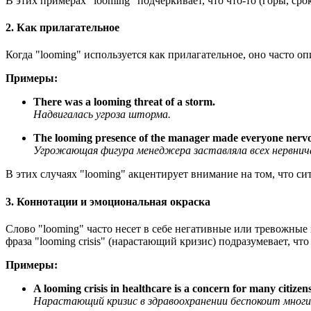
В этих примерах "looming" подчеркивает, что что-то (горы, ср
2. Как прилагательное
Когда "looming" используется как прилагательное, оно часто о
Примеры:
There was a looming threat of a storm.
Надвигалась угроза шторма.
The looming presence of the manager made everyone nerv
Угрожающая фигура менеджера заставляла всех нервнич
В этих случаях "looming" акцентирует внимание на том, что с
3. Коннотации и эмоциональная окраска
Слово "looming" часто несет в себе негативные или тревожные
фраза "looming crisis" (нарастающий кризис) подразумевает, ч
Примеры:
A looming crisis in healthcare is a concern for many citizens
Нарастающий кризис в здравоохранении беспокоит многи