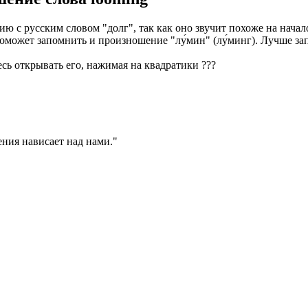
ю с русским словом "долг", так как оно звучит похоже на начало 
оможет запомнить и произношение "лу́мин" (лу́минг). Лучше з
есь открывать его, нажимая на квадратики
?
?
?
ния нависает над нами.
"