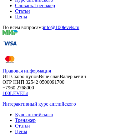
Словарь-Тренажер
Статьи
Цены
По всем вопросам:
info@100levels.ru
Правовая информация
ИП Скоро
пупов
Вяче
слав
Валер
ьевич
ОГР
НИП
32542
05000
91700
+7960
276
8000
100LEVELs
Интерактивный курс английского
Курс английского
Тренажер
Статьи
Цены