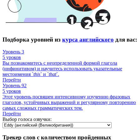
Подборка уровней из
курса английского
для вас:
Уровень 3
5 уроков
Вы познакомитесь с неопределенной формой глагола
(инфинитивом) и научитесь использовать указательные
местоимения `
this
` и `
that
`.
Перейти
Уровень 92
5 уроков
Этот уровень посвящен интенсивному изучению фразовых
глаголов, устойчивых выражений и регулярному повторению
самых сложных грамматических тем.
Перейти
Выбор голоса озвучки:
Трекер слов с количеством пройденных