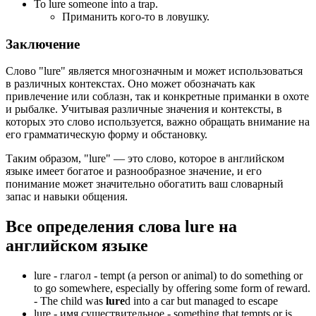
To lure someone into a trap.
Приманить кого-то в ловушку.
Заключение
Слово "lure" является многозначным и может использоваться
в различных контекстах. Оно может обозначать как
привлечение или соблазн, так и конкретные приманки в охоте
и рыбалке. Учитывая различные значения и контексты, в
которых это слово используется, важно обращать внимание на
его грамматическую форму и обстановку.
Таким образом, "lure" — это слово, которое в английском
языке имеет богатое и разнообразное значение, и его
понимание может значительно обогатить ваш словарный
запас и навыки общения.
Все определения слова
lure
на
английском языке
lure -
глагол
- tempt (a person or animal) to do something or
to go somewhere, especially by offering some form of reward.
-
The child was
lure
d into a car but managed to escape
lure -
имя существительное
- something that tempts or is