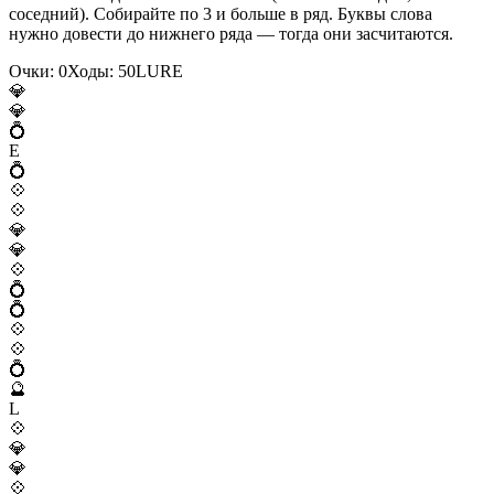
соседний). Собирайте по 3 и больше в ряд. Буквы слова
нужно довести до нижнего ряда — тогда они засчитаются.
Очки:
0
Ходы:
50
L
U
R
E
💎
💎
💍
E
💍
💠
💠
💎
💎
💠
💍
💍
💠
💠
💍
🔮
L
💠
💎
💎
💠