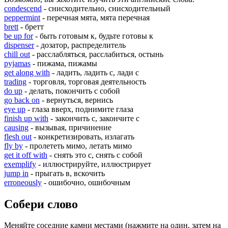
condescend
- снисходительно, снисходительный
peppermint
- перечная мята, мята перечная
brett
- бретт
be up for
- быть готовым к, будьте готовы к
dispenser
- дозатор, распределитель
chill out
- расслабляться, расслабиться, остынь
pyjamas
- пижама, пижамы
get along with
- ладить, ладить с, лади с
trading
- торговля, торговая деятельность
do up
- делать, покончить с собой
go back on
- вернуться, вернись
eye up
- глаза вверх, поднимите глаза
finish up with
- закончить с, закончите с
causing
- вызывая, причинение
flesh out
- конкретизировать, излагать
fly by
- пролететь мимо, летать мимо
get it off with
- снять это с, снять с собой
exemplify
- иллюстрируйте, иллюстрирует
jump in
- прыгать в, вскочить
erroneously
- ошибочно, ошибочным
Собери слово
Меняйте соседние камни местами (нажмите на один, затем на