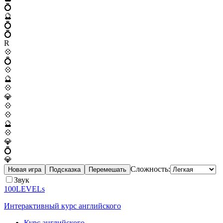
💍
🔮
💍
💍
R
💠
💍
💠
🔮
💠
💎
💠
💠
🔮
💠
💎
💍
💎
Сложность:
Новая игра
Подсказка
Перемешать
Звук
100LEVELs
Интерактивный курс английского
Курс английского