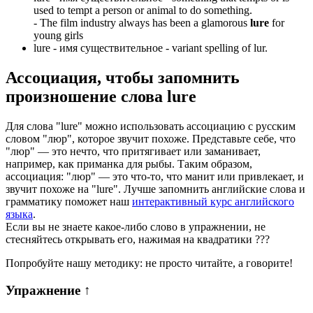
used to tempt a person or animal to do something.
-
The film industry always has been a glamorous
lure
for
young girls
lure -
имя существительное
- variant spelling of lur.
Ассоциация
, чтобы запомнить
произношение слова
lure
Для слова "lure" можно использовать ассоциацию с русским
словом "люр", которое звучит похоже. Представьте себе, что
"люр" — это нечто, что притягивает или заманивает,
например, как приманка для рыбы. Таким образом,
ассоциация: "люр" — это что-то, что манит или привлекает, и
звучит похоже на "lure". Лучше запомнить английские слова и
грамматику поможет наш
интерактивный курс английского
языка
.
Если вы не знаете какое-либо слово в упражнении, не
стесняйтесь открывать его, нажимая на квадратики
?
?
?
Попробуйте нашу методику: не просто читайте, а говорите!
Упражнение
↑