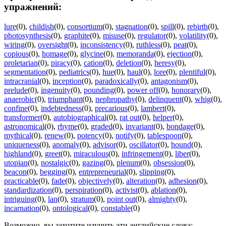
упражнений:
lure
(0)
,
childish
(0)
,
consortium
(0)
,
stagnation
(0)
,
spill
(0)
,
rebirth
(0)
,
photosynthesis
(0)
,
graphite
(0)
,
misuse
(0)
,
regulator
(0)
,
volatility
(0)
,
wiring
(0)
,
oversight
(0)
,
inconsistency
(0)
,
ruthless
(0)
,
peat
(0)
,
copious
(0)
,
homage
(0)
,
glycine
(0)
,
memoranda
(0)
,
ejection
(0)
,
proletarian
(0)
,
piracy
(0)
,
cation
(0)
,
deletion
(0)
,
heresy
(0)
,
segmentation
(0)
,
pediatrics
(0)
,
hue
(0)
,
haul
(0)
,
lore
(0)
,
plentiful
(0)
,
intracranial
(0)
,
inception
(0)
,
paradoxically
(0)
,
antagonism
(0)
,
prelude
(0)
,
ingenuity
(0)
,
pounding
(0)
,
power off
(0)
,
honorary
(0)
,
anaerobic
(0)
,
triumphant
(0)
,
nephropathy
(0)
,
delinquent
(0)
,
whig
(0)
,
confine
(0)
,
indebtedness
(0)
,
precarious
(0)
,
lambert
(0)
,
transformer
(0)
,
autobiographical
(0)
,
rat out
(0)
,
helper
(0)
,
astronomical
(0)
,
rhyme
(0)
,
graded
(0)
,
invariant
(0)
,
bondage
(0)
,
mythical
(0)
,
renew
(0)
,
potency
(0)
,
notify
(0)
,
tablespoon
(0)
,
uniqueness
(0)
,
anomaly
(0)
,
advisor
(0)
,
oscillator
(0)
,
hound
(0)
,
highland
(0)
,
greet
(0)
,
miraculous
(0)
,
infringement
(0)
,
liber
(0)
,
utopian
(0)
,
nostalgic
(0)
,
gazing
(0)
,
plenum
(0)
,
obsession
(0)
,
beacon
(0)
,
begging
(0)
,
entrepreneurial
(0)
,
slipping
(0)
,
practicable
(0)
,
fade
(0)
,
objectively
(0)
,
alteration
(0)
,
adhesion
(0)
,
standardization
(0)
,
perspiration
(0)
,
activist
(0)
,
ablation
(0)
,
intriguing
(0)
,
lan
(0)
,
stratum
(0)
,
point out
(0)
,
almighty
(0)
,
incarnation
(0)
,
ontological
(0)
,
constable
(0)
Возможно, вы захотите изучить эти английские слова: