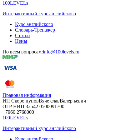
100LEVELs
Интерактивный курс английского
Курс английского
Словарь-Тренажер
Статьи
Цены
По всем вопросам:
info@100levels.ru
Правовая информация
ИП Скоро
пупов
Вяче
слав
Валер
ьевич
ОГР
НИП
32542
05000
91700
+7960
276
8000
100LEVELs
Интерактивный курс английского
Курс английского