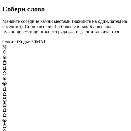
Собери слово
Меняйте соседние камни местами (нажмите на один, затем на
соседний). Собирайте по 3 и больше в ряд. Буквы слова
нужно довести до нижнего ряда — тогда они засчитаются.
Очки:
0
Ходы:
50
M
A
T
M
💠
💎
💍
🔮
💍
💎
💎
🔮
🔮
💍
💍
🔮
🔮
💎
💍