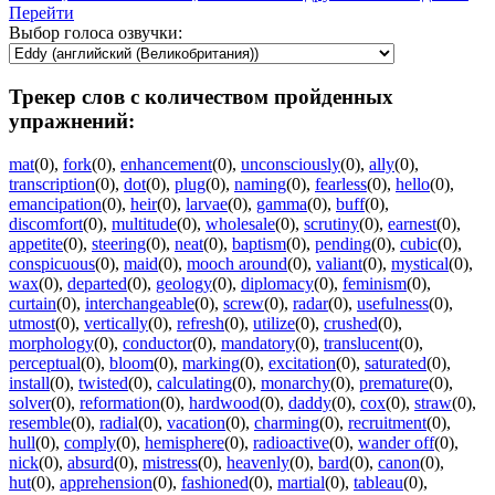
Перейти
Выбор голоса озвучки:
Трекер слов с количеством пройденных
упражнений:
mat
(0)
,
fork
(0)
,
enhancement
(0)
,
unconsciously
(0)
,
ally
(0)
,
transcription
(0)
,
dot
(0)
,
plug
(0)
,
naming
(0)
,
fearless
(0)
,
hello
(0)
,
emancipation
(0)
,
heir
(0)
,
larvae
(0)
,
gamma
(0)
,
buff
(0)
,
discomfort
(0)
,
multitude
(0)
,
wholesale
(0)
,
scrutiny
(0)
,
earnest
(0)
,
appetite
(0)
,
steering
(0)
,
neat
(0)
,
baptism
(0)
,
pending
(0)
,
cubic
(0)
,
conspicuous
(0)
,
maid
(0)
,
mooch around
(0)
,
valiant
(0)
,
mystical
(0)
,
wax
(0)
,
departed
(0)
,
geology
(0)
,
diplomacy
(0)
,
feminism
(0)
,
curtain
(0)
,
interchangeable
(0)
,
screw
(0)
,
radar
(0)
,
usefulness
(0)
,
utmost
(0)
,
vertically
(0)
,
refresh
(0)
,
utilize
(0)
,
crushed
(0)
,
morphology
(0)
,
conductor
(0)
,
mandatory
(0)
,
translucent
(0)
,
perceptual
(0)
,
bloom
(0)
,
marking
(0)
,
excitation
(0)
,
saturated
(0)
,
install
(0)
,
twisted
(0)
,
calculating
(0)
,
monarchy
(0)
,
premature
(0)
,
solver
(0)
,
reformation
(0)
,
hardwood
(0)
,
daddy
(0)
,
cox
(0)
,
straw
(0)
,
resemble
(0)
,
radial
(0)
,
vacation
(0)
,
charming
(0)
,
recruitment
(0)
,
hull
(0)
,
comply
(0)
,
hemisphere
(0)
,
radioactive
(0)
,
wander off
(0)
,
nick
(0)
,
absurd
(0)
,
mistress
(0)
,
heavenly
(0)
,
bard
(0)
,
canon
(0)
,
hut
(0)
,
apprehension
(0)
,
fashioned
(0)
,
martial
(0)
,
tableau
(0)
,