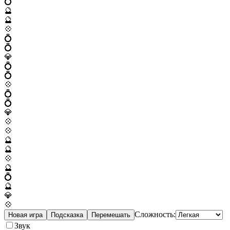
💍
🔮
🔮
💠
💍
💍
💎
💍
💍
💠
💍
💍
💎
💠
💠
🔮
🔮
💠
🔮
💍
🔮
💎
💠
Сложность:
Новая игра
Подсказка
Перемешать
Звук