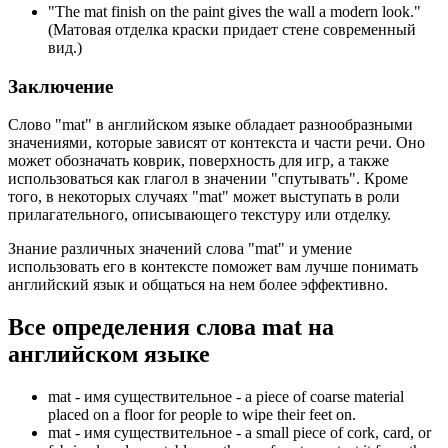
"
The mat finish on the paint gives the wall a modern look.
"
(Матовая отделка краски придает стене современный
вид.)
Заключение
Слово "mat" в английском языке обладает разнообразными
значениями, которые зависят от контекста и части речи. Оно
может обозначать коврик, поверхность для игр, а также
использоваться как глагол в значении "спутывать". Кроме
того, в некоторых случаях "mat" может выступать в роли
прилагательного, описывающего текстуру или отделку.
Знание различных значений слова "mat" и умение
использовать его в контексте поможет вам лучше понимать
английский язык и общаться на нем более эффективно.
Все определения слова
mat
на
английском языке
mat -
имя существительное
- a piece of coarse material
placed on a floor for people to wipe their feet on.
mat -
имя существительное
- a small piece of cork, card, or