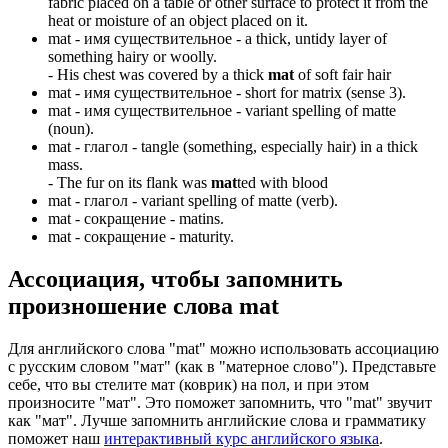
fabric placed on a table or other surface to protect it from the
heat or moisture of an object placed on it.
mat -
имя существительное
- a thick, untidy layer of
something hairy or woolly.
-
His chest was covered by a thick
mat
of soft fair hair
mat -
имя существительное
- short for matrix (sense 3).
mat -
имя существительное
- variant spelling of matte
(noun).
mat -
глагол
- tangle (something, especially hair) in a thick
mass.
-
The fur on its flank was
mat
ted with blood
mat -
глагол
- variant spelling of matte (verb).
mat -
сокращение
- matins.
mat -
сокращение
- maturity.
Ассоциация
, чтобы запомнить
произношение слова
mat
Для английского слова "mat" можно использовать ассоциацию
с русским словом "мат" (как в "матерное слово"). Представьте
себе, что вы стелите мат (коврик) на пол, и при этом
произносите "мат". Это поможет запомнить, что "mat" звучит
как "мат". Лучше запомнить английские слова и грамматику
поможет наш
интерактивный курс английского языка
.