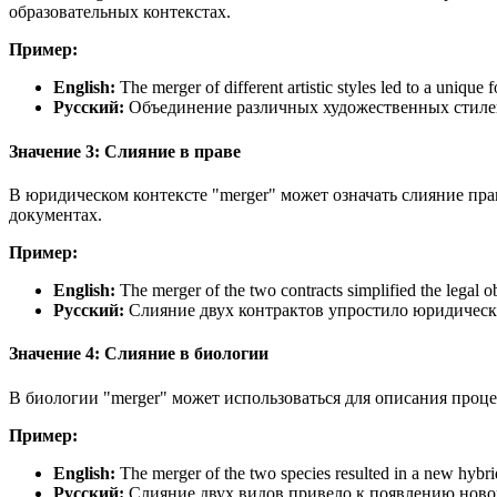
образовательных контекстах.
Пример:
English:
The merger of different artistic styles led to a unique 
Русский:
Объединение различных художественных стиле
Значение 3: Слияние в праве
В юридическом контексте "merger" может означать слияние прав
документах.
Пример:
English:
The merger of the two contracts simplified the legal ob
Русский:
Слияние двух контрактов упростило юридически
Значение 4: Слияние в биологии
В биологии "merger" может использоваться для описания процес
Пример:
English:
The merger of the two species resulted in a new hybr
Русский:
Слияние двух видов привело к появлению ново