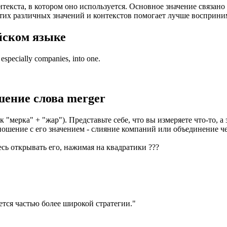
нтекста, в котором оно используется. Основное значение связан
этих различных значений и контекстов помогает лучше восприним
йском языке
 especially companies, into one.
шение слова
merger
 "мерка" + "жар"). Представьте себе, что вы измеряете что-то, а
зношение с его значением - слияние компаний или объединение ч
есь открывать его, нажимая на квадратики
?
?
?
ется частью более широкой стратегии.
"