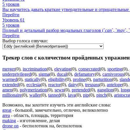
5 уроков
Вы научитесь давать краткие утвердительные и отрицательные 
Перейти
Уровень 61
5 уроков
Полный и детальный разбор модальных глаголов (`
can
`, `
may
`, `
Перейти
Выбор голоса озвучки:
Трекер слов с количеством пройденных упражнен
merger
(0)
,
incrimination
(0)
,
elevating
(0)
,
consecrated
(0)
,
sporting
(0)
,
underprivileged
(0)
,
sigma
(0)
,
ducal
(0)
,
defamatory
(0)
,
carnivorous
(0)
warmed
(0)
,
statically
(0)
,
eligibility
(0)
,
proline
(0)
,
parturition
(0)
,
sland
extended
(0)
,
ecclesia
(0)
,
reactor
(0)
,
dairy
(0)
,
trespass
(0)
,
antelope
(0)
,
amen
(0)
,
polymerization
(0)
,
sewn
(0)
,
pretended
(0)
,
ganglion
(0)
,
long
millionaire
(0)
,
waller
(0)
,
tanned
(0)
,
lava
(0)
,
pip
(0)
,
pinch
(0)
,
aristocra
Возможно, вы захотите изучить эти английские слова:
great
- большой, замечательно, отлично, великолепно
area
- область, площадь, территория
making
- изготовление, делая
drone on
- беспилотник на, беспилотник