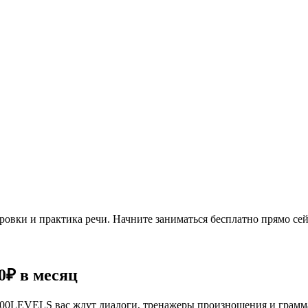
овки и практика речи. Начните заниматься бесплатно прямо сей
0₽
в месяц
се 100LEVELS вас ждут диалоги, тренажеры произношения и грам