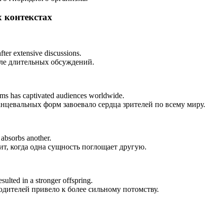
 контекстах
ter extensive discussions.
ле длительных обсуждений.
rms has captivated audiences worldwide.
цевальных форм завоевало сердца зрителей по всему миру.
 absorbs another.
т, когда одна сущность поглощает другую.
sulted in a stronger offspring.
дителей привело к более сильному потомству.