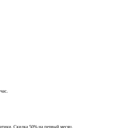
час.
матики. Скидка 50% на первый месяц.