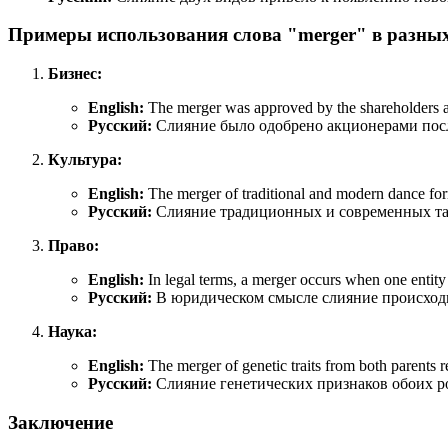
Примеры использования слова "merger" в разных
Бизнес:
English:
The merger was approved by the shareholders af
Русский:
Слияние было одобрено акционерами пос
Культура:
English:
The merger of traditional and modern dance fo
Русский:
Слияние традиционных и современных тан
Право:
English:
In legal terms, a merger occurs when one entity
Русский:
В юридическом смысле слияние происходи
Наука:
English:
The merger of genetic traits from both parents re
Русский:
Слияние генетических признаков обоих ро
Заключение