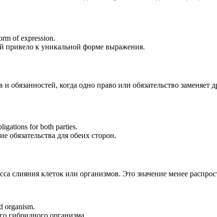
form of expression.
й привело к уникальной форме выражения.
 и обязанностей, когда одно право или обязательство заменяет д
ligations for both parties.
е обязательства для обеих сторон.
са слияния клеток или организмов. Это значение менее распрост
id organism.
го гибридного организма.