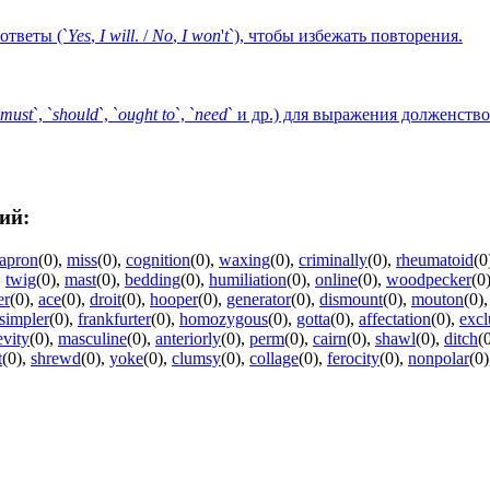
ответы (`
Yes
,
I
will
. /
No
,
I
won
'
t
`), чтобы избежать повторения.
must
`, `
should
`, `
ought
to
`, `
need
` и др.) для выражения долженств
ий:
apron
(0)
,
miss
(0)
,
cognition
(0)
,
waxing
(0)
,
criminally
(0)
,
rheumatoid
(0
,
twig
(0)
,
mast
(0)
,
bedding
(0)
,
humiliation
(0)
,
online
(0)
,
woodpecker
(0
er
(0)
,
ace
(0)
,
droit
(0)
,
hooper
(0)
,
generator
(0)
,
dismount
(0)
,
mouton
(0)
simpler
(0)
,
frankfurter
(0)
,
homozygous
(0)
,
gotta
(0)
,
affectation
(0)
,
excl
evity
(0)
,
masculine
(0)
,
anteriorly
(0)
,
perm
(0)
,
cairn
(0)
,
shawl
(0)
,
ditch
(
t
(0)
,
shrewd
(0)
,
yoke
(0)
,
clumsy
(0)
,
collage
(0)
,
ferocity
(0)
,
nonpolar
(0)