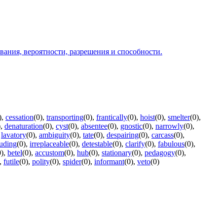
ования, вероятности, разрешения и способности.
)
,
cessation
(0)
,
transporting
(0)
,
frantically
(0)
,
hoist
(0)
,
smelter
(0)
,
)
,
denaturation
(0)
,
cyst
(0)
,
absentee
(0)
,
gnostic
(0)
,
narrowly
(0)
,
,
lavatory
(0)
,
ambiguity
(0)
,
tate
(0)
,
despairing
(0)
,
carcass
(0)
,
uding
(0)
,
irreplaceable
(0)
,
detestable
(0)
,
clarify
(0)
,
fabulous
(0)
,
0)
,
betel
(0)
,
accustom
(0)
,
hub
(0)
,
stationary
(0)
,
pedagogy
(0)
,
,
futile
(0)
,
polity
(0)
,
spider
(0)
,
informant
(0)
,
veto
(0)