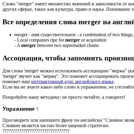
Слово "merger" имеет множество значений в зависимости от ко
других сферах, таких как культура, право и наука. Понимание 
Все определения слова
merger
на англи
merger -
имя существительное
- a combination of two things,
-
Local companies ripe for
merger
or acquisition
-
A
merger
between two supermarket chains
Ассоциация
, чтобы запомнить произно
Для слова 'merger' можно использовать ассоциацию "мержа" (как
'merger' звучит как "мержа". Это поможет ассоциировать прои
поможет наш
интерактивный курс английского языка
.
Если вы не знаете какое-либо слово в упражнении, не стесняйт
Попробуйте нашу методику: не просто читайте, а говорите!
Упражнение
↑
Проговорите или напишите фразу по английски "
Слияние явля
Слияние является частью более широкой стратегии.
?
?
?
?
?
?
?
?
?
?
?
?
?
?
?
?
?
?
?
?
?
?
?
?
?
?
?
?
?
?
?
?