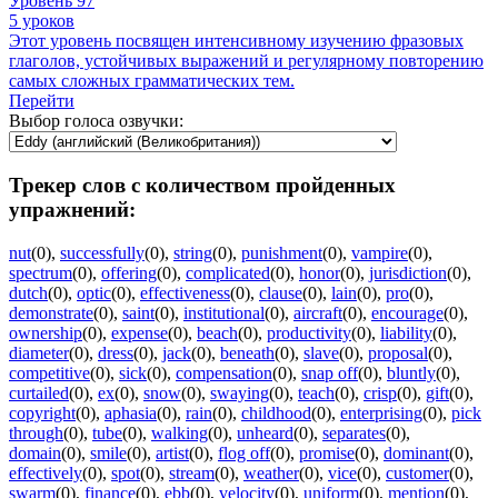
Уровень 97
5 уроков
Этот уровень посвящен интенсивному изучению фразовых
глаголов, устойчивых выражений и регулярному повторению
самых сложных грамматических тем.
Перейти
Выбор голоса озвучки:
Трекер слов с количеством пройденных
упражнений:
nut
(0)
,
successfully
(0)
,
string
(0)
,
punishment
(0)
,
vampire
(0)
,
spectrum
(0)
,
offering
(0)
,
complicated
(0)
,
honor
(0)
,
jurisdiction
(0)
,
dutch
(0)
,
optic
(0)
,
effectiveness
(0)
,
clause
(0)
,
lain
(0)
,
pro
(0)
,
demonstrate
(0)
,
saint
(0)
,
institutional
(0)
,
aircraft
(0)
,
encourage
(0)
,
ownership
(0)
,
expense
(0)
,
beach
(0)
,
productivity
(0)
,
liability
(0)
,
diameter
(0)
,
dress
(0)
,
jack
(0)
,
beneath
(0)
,
slave
(0)
,
proposal
(0)
,
competitive
(0)
,
sick
(0)
,
compensation
(0)
,
snap off
(0)
,
bluntly
(0)
,
curtailed
(0)
,
ex
(0)
,
snow
(0)
,
swaying
(0)
,
teach
(0)
,
crisp
(0)
,
gift
(0)
,
copyright
(0)
,
aphasia
(0)
,
rain
(0)
,
childhood
(0)
,
enterprising
(0)
,
pick
through
(0)
,
tube
(0)
,
walking
(0)
,
unheard
(0)
,
separates
(0)
,
domain
(0)
,
smile
(0)
,
artist
(0)
,
flog off
(0)
,
promise
(0)
,
dominant
(0)
,
effectively
(0)
,
spot
(0)
,
stream
(0)
,
weather
(0)
,
vice
(0)
,
customer
(0)
,
swarm
(0)
,
finance
(0)
,
ebb
(0)
,
velocity
(0)
,
uniform
(0)
,
mention
(0)
,