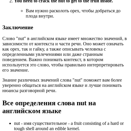
You need to crack the nut to get to the fruit inside.
Вам нужно расколоть орех, чтобы добраться до
плода внутри.
Заключение
Слово "nut" в английском языке имеет множество значений, в
зависимости от контекста и части речи. Оно может означать
как орех, так и гайку, а также описывать человека с
определенными увлечениями или даже странным
поведением. Важно понимать контекст, в котором
используется это слово, чтобы правильно интерпретировать
его значение.
Знание различных значений слова "nut" поможет вам более
уверенно общаться на английском языке и лучше понимать
нюансы разговорной речи.
Все определения слова
nut
на
английском языке
nut -
имя существительное
- a fruit consisting of a hard or
tough shell around an edible kernel.