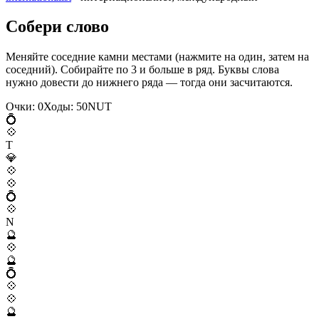
Собери слово
Меняйте соседние камни местами (нажмите на один, затем на
соседний). Собирайте по 3 и больше в ряд. Буквы слова
нужно довести до нижнего ряда — тогда они засчитаются.
Очки:
0
Ходы:
50
N
U
T
💍
💠
T
💎
💠
💠
💍
💠
N
🔮
💠
🔮
💍
💠
💠
🔮