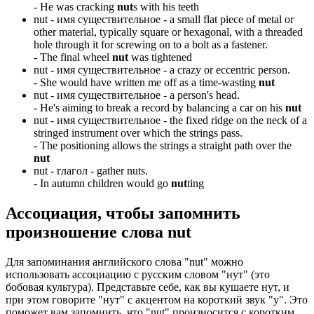
-
He was cracking
nut
s with his teeth
nut -
имя существительное
- a small flat piece of metal or
other material, typically square or hexagonal, with a threaded
hole through it for screwing on to a bolt as a fastener.
-
The final wheel
nut
was tightened
nut -
имя существительное
- a crazy or eccentric person.
-
She would have written me off as a time-wasting
nut
nut -
имя существительное
- a person's head.
-
He's aiming to break a record by balancing a car on his
nut
nut -
имя существительное
- the fixed ridge on the neck of a
stringed instrument over which the strings pass.
-
The positioning allows the strings a straight path over the
nut
nut -
глагол
- gather nuts.
-
In autumn children would go
nut
ting
Ассоциация
, чтобы запомнить
произношение слова
nut
Для запоминания английского слова "nut" можно
использовать ассоциацию с русским словом "нут" (это
бобовая культура). Представьте себе, как вы кушаете нут, и
при этом говорите "нут" с акцентом на короткий звук "у". Это
поможет вам запомнить, что "nut" произносится с коротким