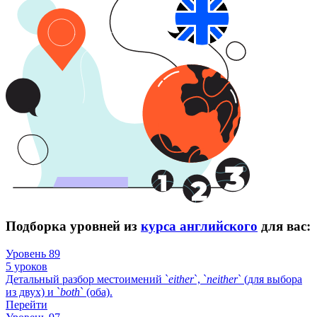
Подборка уровней из
курса английского
для вас:
Уровень 89
5 уроков
Детальный разбор местоимений `
either
`, `
neither
` (для выбора
из двух) и `
both
` (оба).
Перейти