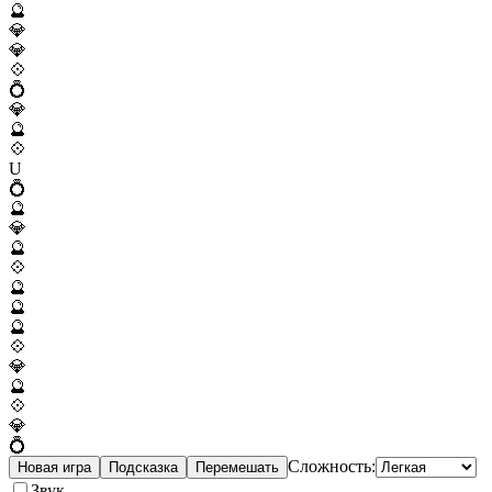
🔮
💎
💎
💠
💍
💎
🔮
💠
U
💍
🔮
💎
🔮
💠
🔮
🔮
🔮
💠
💎
🔮
💠
💎
💍
Сложность:
Новая игра
Подсказка
Перемешать
Звук