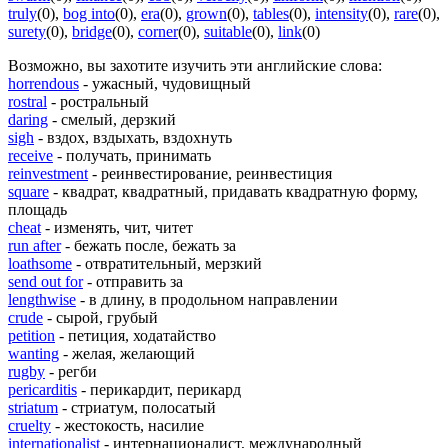
truly
(0)
,
bog into
(0)
,
era
(0)
,
grown
(0)
,
tables
(0)
,
intensity
(0)
,
rare
(0)
,
surety
(0)
,
bridge
(0)
,
corner
(0)
,
suitable
(0)
,
link
(0)
Возможно, вы захотите изучить эти английские слова:
horrendous
- ужасный, чудовищный
rostral
- ростральный
daring
- смелый, дерзкий
sigh
- вздох, вздыхать, вздохнуть
receive
- получать, принимать
reinvestment
- реинвестирование, реинвестиция
square
- квадрат, квадратный, придавать квадратную форму,
площадь
cheat
- изменять, чит, читет
run after
- бежать после, бежать за
loathsome
- отвратительный, мерзкий
send out for
- отправить за
lengthwise
- в длину, в продольном направлении
crude
- сырой, грубый
petition
- петиция, ходатайство
wanting
- желая, желающий
rugby
- регби
pericarditis
- перикардит, перикард
striatum
- стриатум, полосатый
cruelty
- жестокость, насилие
internationalist
- интернационалист, международный