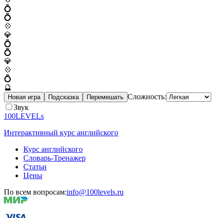
💍
💍
💠
💎
💍
💍
💎
💠
💍
🔮
Сложность:
Новая игра
Подсказка
Перемешать
Звук
100LEVELs
Интерактивный курс английского
Курс английского
Словарь-Тренажер
Статьи
Цены
По всем вопросам:
info@100levels.ru