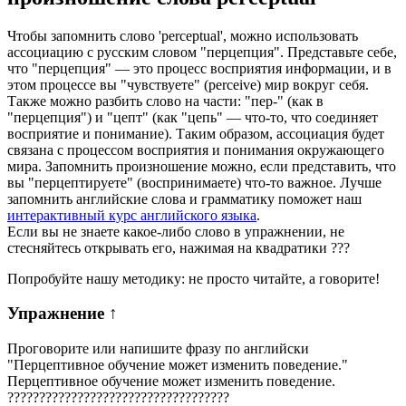
Чтобы запомнить слово 'perceptual', можно использовать
ассоциацию с русским словом "перцепция". Представьте себе,
что "перцепция" — это процесс восприятия информации, и в
этом процессе вы "чувствуете" (perceive) мир вокруг себя.
Также можно разбить слово на части: "пер-" (как в
"перцепция") и "цепт" (как "цепь" — что-то, что соединяет
восприятие и понимание). Таким образом, ассоциация будет
связана с процессом восприятия и понимания окружающего
мира. Запомнить произношение можно, если представить, что
вы "перцептируете" (воспринимаете) что-то важное. Лучше
запомнить английские слова и грамматику поможет наш
интерактивный курс английского языка
.
Если вы не знаете какое-либо слово в упражнении, не
стесняйтесь открывать его, нажимая на квадратики
?
?
?
Попробуйте нашу методику: не просто читайте, а говорите!
Упражнение
↑
Проговорите или напишите фразу по английски
"
Перцептивное обучение может изменить поведение.
"
Перцептивное обучение может изменить поведение.
?
?
?
?
?
?
?
?
?
?
?
?
?
?
?
?
?
?
?
?
?
?
?
?
?
?
?
?
?
?
?
?
?
?
?