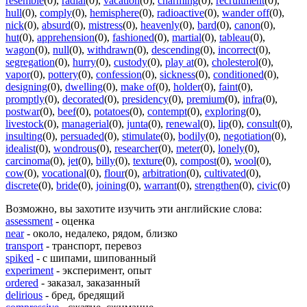
resemble
(0)
,
radial
(0)
,
vacation
(0)
,
charming
(0)
,
recruitment
(0)
,
hull
(0)
,
comply
(0)
,
hemisphere
(0)
,
radioactive
(0)
,
wander off
(0)
,
nick
(0)
,
absurd
(0)
,
mistress
(0)
,
heavenly
(0)
,
bard
(0)
,
canon
(0)
,
hut
(0)
,
apprehension
(0)
,
fashioned
(0)
,
martial
(0)
,
tableau
(0)
,
wagon
(0)
,
null
(0)
,
withdrawn
(0)
,
descending
(0)
,
incorrect
(0)
,
segregation
(0)
,
hurry
(0)
,
custody
(0)
,
play at
(0)
,
cholesterol
(0)
,
vapor
(0)
,
pottery
(0)
,
confession
(0)
,
sickness
(0)
,
conditioned
(0)
,
designing
(0)
,
dwelling
(0)
,
make of
(0)
,
holder
(0)
,
faint
(0)
,
promptly
(0)
,
decorated
(0)
,
presidency
(0)
,
premium
(0)
,
infra
(0)
,
postwar
(0)
,
beef
(0)
,
potatoes
(0)
,
contempt
(0)
,
exploring
(0)
,
livestock
(0)
,
managerial
(0)
,
junta
(0)
,
renewal
(0)
,
lip
(0)
,
consult
(0)
,
insulting
(0)
,
persuaded
(0)
,
stimulate
(0)
,
bodily
(0)
,
negotiation
(0)
,
idealist
(0)
,
wondrous
(0)
,
researcher
(0)
,
meter
(0)
,
lonely
(0)
,
carcinoma
(0)
,
jet
(0)
,
billy
(0)
,
texture
(0)
,
compost
(0)
,
wool
(0)
,
cow
(0)
,
vocational
(0)
,
flour
(0)
,
arbitration
(0)
,
cultivated
(0)
,
discrete
(0)
,
bride
(0)
,
joining
(0)
,
warrant
(0)
,
strengthen
(0)
,
civic
(0)
Возможно, вы захотите изучить эти английские слова:
assessment
- оценка
near
- около, недалеко, рядом, близко
transport
- транспорт, перевоз
spiked
- с шипами, шипованный
experiment
- эксперимент, опыт
ordered
- заказал, заказанный
delirious
- бред, бредящий