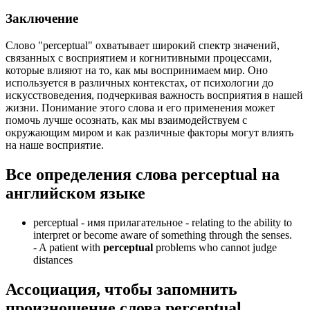
Заключение
Слово "perceptual" охватывает широкий спектр значений,
связанных с восприятием и когнитивными процессами,
которые влияют на то, как мы воспринимаем мир. Оно
используется в различных контекстах, от психологии до
искусствоведения, подчеркивая важность восприятия в нашей
жизни. Понимание этого слова и его применения может
помочь лучше осознать, как мы взаимодействуем с
окружающим миром и как различные факторы могут влиять
на наше восприятие.
Все определения слова
perceptual
на
английском языке
perceptual -
имя прилагательное
- relating to the ability to
interpret or become aware of something through the senses.
-
A patient with
perceptual
problems who cannot judge
distances
Ассоциация
, чтобы запомнить
произношение слова
perceptual