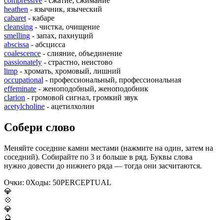
compressive
- сжатие, сжимание
heathen
- язычник, языческий
cabaret
- кабаре
cleansing
- чистка, очищение
smelling
- запах, пахнущий
abscissa
- абсцисса
coalescence
- слияние, объединение
passionately
- страстно, неистово
limp
- хромать, хромовый, лишний
occupational
- профессиональный, профессиональная
effeminate
- женоподобный, женоподобник
clarion
- громовой сигнал, громкий звук
acetylcholine
- ацетилхолин
Собери слово
Меняйте соседние камни местами (нажмите на один, затем на
соседний). Собирайте по 3 и больше в ряд. Буквы слова
нужно довести до нижнего ряда — тогда они засчитаются.
Очки:
0
Ходы:
50
P
E
R
C
E
P
T
U
A
L
💎
💠
💎
🔮