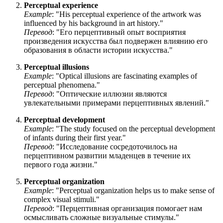
Perceptual experience
Example
: "
His perceptual experience of the artwork was
influenced by his background in art history.
"
Перевод
: "Его перцептивный опыт восприятия
произведения искусства был подвержен влиянию его
образования в области истории искусства."
Perceptual illusions
Example
: "
Optical illusions are fascinating examples of
perceptual phenomena.
"
Перевод
: "Оптические иллюзии являются
увлекательными примерами перцептивных явлений."
Perceptual development
Example
: "
The study focused on the perceptual development
of infants during their first year.
"
Перевод
: "Исследование сосредоточилось на
перцептивном развитии младенцев в течение их
первого года жизни."
Perceptual organization
Example
: "
Perceptual organization helps us to make sense of
complex visual stimuli.
"
Перевод
: "Перцептивная организация помогает нам
осмысливать сложные визуальные стимулы."