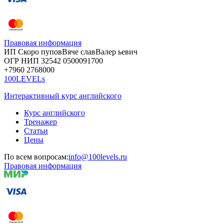
Правовая информация
ИП Скоро
пупов
Вяче
слав
Валер
ьевич
ОГР
НИП
32542
05000
91700
+7960
276
8000
100LEVELs
Интерактивный курс английского
Курс английского
Тренажер
Статьи
Цены
По всем вопросам:
info@100levels.ru
Правовая информация