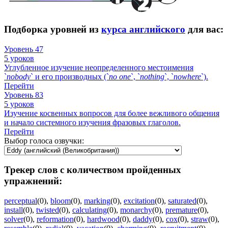
Подборка уровней из
курса английского
для вас:
Уровень 47
5 уроков
Углубленное изучение неопределенного местоимения
`
nobody
` и его производных (`
no
one
`, `
nothing
`, `
nowhere
`).
Перейти
Уровень 83
5 уроков
Изучение косвенных вопросов для более вежливого общения
и начало системного изучения фразовых глаголов.
Перейти
Выбор голоса озвучки:
Трекер слов с количеством пройденных
упражнений:
perceptual
(0)
,
bloom
(0)
,
marking
(0)
,
excitation
(0)
,
saturated
(0)
,
install
(0)
,
twisted
(0)
,
calculating
(0)
,
monarchy
(0)
,
premature
(0)
,
solver
(0)
,
reformation
(0)
,
hardwood
(0)
,
daddy
(0)
,
cox
(0)
,
straw
(0)
,