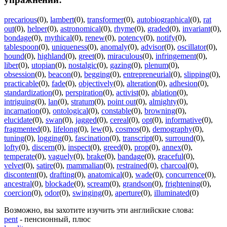
precarious
(0)
,
lambert
(0)
,
transformer
(0)
,
autobiographical
(0)
,
rat
out
(0)
,
helper
(0)
,
astronomical
(0)
,
rhyme
(0)
,
graded
(0)
,
invariant
(0)
,
bondage
(0)
,
mythical
(0)
,
renew
(0)
,
potency
(0)
,
notify
(0)
,
tablespoon
(0)
,
uniqueness
(0)
,
anomaly
(0)
,
advisor
(0)
,
oscillator
(0)
,
hound
(0)
,
highland
(0)
,
greet
(0)
,
miraculous
(0)
,
infringement
(0)
,
liber
(0)
,
utopian
(0)
,
nostalgic
(0)
,
gazing
(0)
,
plenum
(0)
,
obsession
(0)
,
beacon
(0)
,
begging
(0)
,
entrepreneurial
(0)
,
slipping
(0)
,
practicable
(0)
,
fade
(0)
,
objectively
(0)
,
alteration
(0)
,
adhesion
(0)
,
standardization
(0)
,
perspiration
(0)
,
activist
(0)
,
ablation
(0)
,
intriguing
(0)
,
lan
(0)
,
stratum
(0)
,
point out
(0)
,
almighty
(0)
,
incarnation
(0)
,
ontological
(0)
,
constable
(0)
,
browning
(0)
,
elucidate
(0)
,
swan
(0)
,
jagged
(0)
,
cereal
(0)
,
opt
(0)
,
informative
(0)
,
fragmented
(0)
,
lifelong
(0)
,
lew
(0)
,
cosmos
(0)
,
demography
(0)
,
tuning
(0)
,
logging
(0)
,
fascination
(0)
,
transcript
(0)
,
surround
(0)
,
lofty
(0)
,
discern
(0)
,
inspect
(0)
,
greed
(0)
,
prop
(0)
,
annex
(0)
,
temperate
(0)
,
vaguely
(0)
,
brake
(0)
,
bandage
(0)
,
graceful
(0)
,
velvet
(0)
,
satire
(0)
,
mammalian
(0)
,
restrained
(0)
,
charcoal
(0)
,
discontent
(0)
,
drafting
(0)
,
anatomical
(0)
,
wade
(0)
,
concurrence
(0)
,
ancestral
(0)
,
blockade
(0)
,
scream
(0)
,
grandson
(0)
,
frightening
(0)
,
coercion
(0)
,
odor
(0)
,
swinging
(0)
,
aperture
(0)
,
illuminated
(0)
Возможно, вы захотите изучить эти английские слова:
pent
- пенсионный, плюс