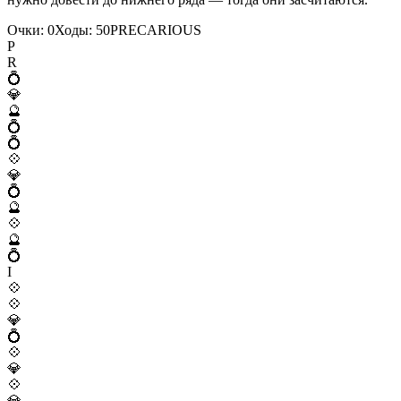
Очки:
0
Ходы:
50
P
R
E
C
A
R
I
O
U
S
P
R
💍
💎
🔮
💍
💍
💠
💎
💍
🔮
💠
🔮
💍
I
💠
💠
💎
💍
💠
💎
💠
💎