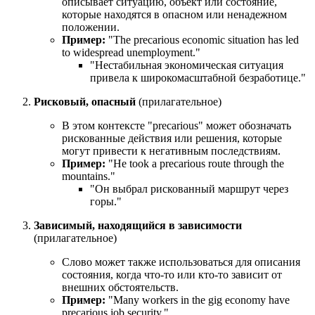
описывает ситуацию, объект или состояние,
которые находятся в опасном или ненадежном
положении.
Пример:
"
The precarious economic situation has led
to widespread unemployment.
"
"Нестабильная экономическая ситуация
привела к широкомасштабной безработице."
Рисковый, опасный
(прилагательное)
В этом контексте "precarious" может обозначать
рискованные действия или решения, которые
могут привести к негативным последствиям.
Пример:
"
He took a precarious route through the
mountains.
"
"Он выбрал рискованный маршрут через
горы."
Зависимый, находящийся в зависимости
(прилагательное)
Слово может также использоваться для описания
состояния, когда что-то или кто-то зависит от
внешних обстоятельств.
Пример:
"
Many workers in the gig economy have
precarious job security.
"