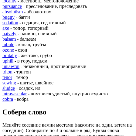
locality
- местность, местоположение
pursuance
- преследование, преследовать
absolutism
- абсолютизм
buggy
- багги
sedation
- седация, седативный
axe
- топор, топорный
naively
- наивно, наивный
balsam
- бальзам
tubule
- канал, трубча
ozone
- озон
brutally
- жестоко, грубо
uphill
- в гору, подъем
unlawful
- незаконный, противоправный
triton
- тритон
tenor
- тенор
sewing
- шитье, швейное
sludge
- осадок, ил
intravascular
- внутрисосудистый, внутрисосудисто
cobra
- кобра
Собери слово
Меняйте соседние камни местами (нажмите на один, затем на
соседний). Собирайте по 3 и больше в ряд. Буквы слова
нужно довести до нижнего ряда — тогда они засчитаются.