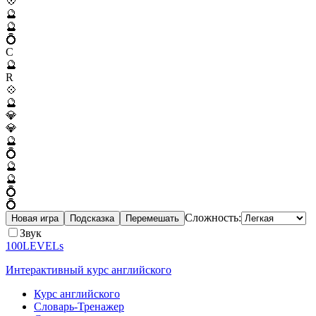
💠
🔮
🔮
💍
C
🔮
R
💠
🔮
💎
💎
🔮
💍
🔮
🔮
💍
💍
Сложность:
Новая игра
Подсказка
Перемешать
Звук
100LEVELs
Интерактивный курс английского
Курс английского
Словарь-Тренажер