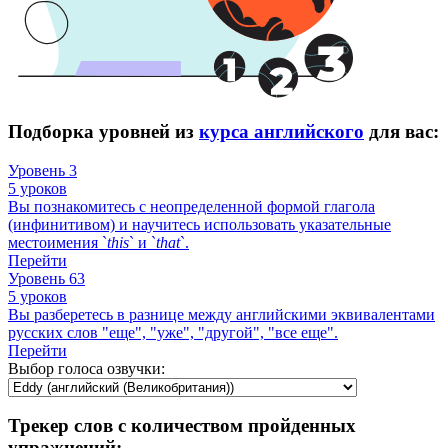
Подборка уровней из
курса английского
для вас:
Уровень 3
5 уроков
Вы познакомитесь с неопределенной формой глагола
(инфинитивом) и научитесь использовать указательные
местоимения `
this
` и `
that
`.
Перейти
Уровень 63
5 уроков
Вы разберетесь в разнице между английскими эквивалентами
русских слов "еще", "уже", "другой", "все еще".
Перейти
Выбор голоса озвучки:
Трекер слов с количеством пройденных
упражнений: