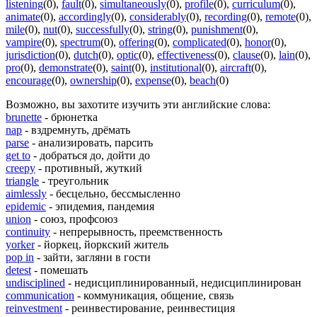
listening
(0)
,
fault
(0)
,
simultaneously
(0)
,
profile
(0)
,
curriculum
(0)
,
animate
(0)
,
accordingly
(0)
,
considerably
(0)
,
recording
(0)
,
remote
(0)
,
mile
(0)
,
nut
(0)
,
successfully
(0)
,
string
(0)
,
punishment
(0)
,
vampire
(0)
,
spectrum
(0)
,
offering
(0)
,
complicated
(0)
,
honor
(0)
,
jurisdiction
(0)
,
dutch
(0)
,
optic
(0)
,
effectiveness
(0)
,
clause
(0)
,
lain
(0)
,
pro
(0)
,
demonstrate
(0)
,
saint
(0)
,
institutional
(0)
,
aircraft
(0)
,
encourage
(0)
,
ownership
(0)
,
expense
(0)
,
beach
(0)
Возможно, вы захотите изучить эти английские слова:
brunette
- брюнетка
nap
- вздремнуть, дрёмать
parse
- анализировать, парсить
get to
- добраться до, дойти до
creepy
- противный, жуткий
triangle
- треугольник
aimlessly
- бесцельно, бессмысленно
epidemic
- эпидемия, пандемия
union
- союз, профсоюз
continuity
- непрерывность, преемственность
yorker
- йоркец, йоркский житель
pop in
- зайти, загляни в гости
detest
- помешать
undisciplined
- недисциплинированный, недисциплинирован
communication
- коммуникация, общение, связь
reinvestment
- реинвестирование, реинвестиция