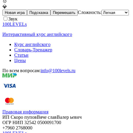
💠
💎
Сложность:
Новая игра
Подсказка
Перемешать
Звук
100LEVELs
Интерактивный курс английского
Курс английского
Словарь-Тренажер
Статьи
Цены
По всем вопросам:
info@100levels.ru
Правовая информация
ИП Скоро
пупов
Вяче
слав
Валер
ьевич
ОГР
НИП
32542
05000
91700
+7960
276
8000