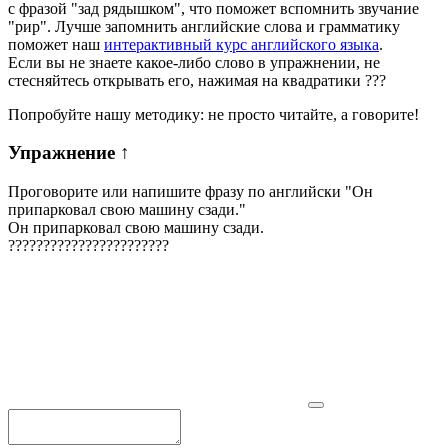
с фразой "зад рядышком", что поможет вспомнить звучание
"рир". Лучше запомнить английские слова и грамматику
поможет наш
интерактивный курс английского языка
.
Если вы не знаете какое-либо слово в упражнении, не
стесняйтесь открывать его, нажимая на квадратики
?
?
?
Попробуйте нашу методику: не просто читайте, а говорите!
Упражнение
↑
Проговорите или напишите фразу по английски "
Он
припарковал свою машину сзади.
"
Он припарковал свою машину сзади.
?
?
?
?
?
?
?
?
?
?
?
?
?
?
?
?
?
?
?
?
?
?
?