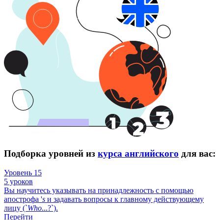
Подборка уровней из
курса английского
для вас:
Уровень 15
5 уроков
Вы научитесь указывать на принадлежность с помощью
апострофа '
s
и задавать вопросы к главному действующему
лицу (`
Who
...?`).
Перейти