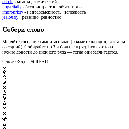
comic
- комикс, комический
impartially
- беспристрастно, объективно
impropriety
- неправомерность, неправость
jealously
- ревниво, ревностно
Собери слово
Меняйте соседние камни местами (нажмите на один, затем на
соседний). Собирайте по 3 и больше в ряд. Буквы слова
нужно довести до нижнего ряда — тогда они засчитаются.
Очки:
0
Ходы:
50
R
E
A
R
💠
💎
💍
💎
💠
💍
💎
🔮
💠
💠
💎
🔮