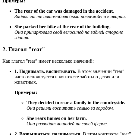
Примеры:
The rear of the car was damaged in the accident.
Задняя часть автомобиля была повреждена в аварии.
She parked her bike at the rear of the building.
Она припарковала свой велосипед на задней стороне
здания.
2. Глагол "rear"
Как глагол "rear" имеет несколько значений:
1. Поднимать, воспитывать.
В этом значении "rear"
часто используется в контексте заботы о детях или
животных.
Примеры:
They decided to rear a family in the countryside.
Они решили воспитать семью за городом.
She rears horses on her farm.
Она разводит лошадей на своей ферме.
2. Возвышаться, подниматься.
В этом контексте "rear"