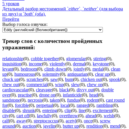
5 уроков
Детальный разбор местоимений `
either
`, `
neither
` (для выбора
из двух) и `
both
` (оба).
Перейти
Выбор голоса озвучки:
Трекер слов с количеством пройденных
упражнений:
relationship
(0)
,
cobble together
(0)
,
glomerular
(0)
,
stirring
(0)
,
inquisition
(0)
,
income
(0)
,
violently
(0)
,
dermal
(0)
,
keystone
(0)
,
levant
(0)
,
bedroom
(0)
,
climb down
(0)
,
jointly
(0)
,
medal
(0)
,
clean
up
(0)
,
humourous
(0)
,
solemnity
(0)
,
antiquarian
(0)
,
clear up
(0)
,
chuck up
(0)
,
scratches
(0)
,
saw
(0)
,
bum
(0)
,
chicken out
(0)
,
spook
(0)
,
chew out
(0)
,
commercial
(0)
,
wisp
(0)
,
slew
(0)
,
chew on
(0)
,
cardiovascular
(0)
,
cleavage
(0)
,
black
(0)
,
divvy out
(0)
,
double
over
(0)
,
practise
(0)
,
drone on
(0)
,
infanticide
(0)
,
head
(0)
,
sandstone
(0)
,
necrosis
(0)
,
taken
(0)
,
fundus
(0)
,
rodent
(0)
,
cast round
for
(0)
,
forcible
(0)
,
perpetual
(0)
,
local
(0)
,
ranged
(0)
,
rambling
(0)
,
disable
(0)
,
shrunk
(0)
,
entering
(0)
,
clip
(0)
,
line
(0)
,
excitement
(0)
,
city
(0)
,
cart off
(0)
,
lawfully
(0)
,
overthrow
(0)
,
ahead
(0)
,
welsh
(0)
,
calf
(0)
,
away
(0)
,
streptococcus
(0)
,
acetyl
(0)
,
once
(0)
,
screw
around
(0)
,
auction
(0)
,
javelin
(0)
,
butter up
(0)
,
rendition
(0)
,
mend
(0)
,