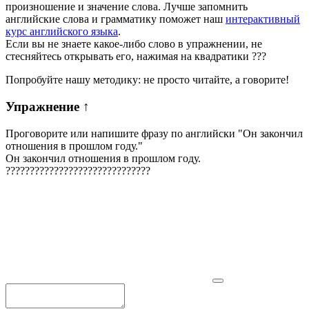
произношение и значение слова. Лучше запомнить
английские слова и грамматику поможет наш
интерактивный
курс английского языка
.
Если вы не знаете какое-либо слово в упражнении, не
стесняйтесь открывать его, нажимая на квадратики
?
?
?
Попробуйте нашу методику: не просто читайте, а говорите!
Упражнение
↑
Проговорите или напишите фразу по английски "
Он закончил
отношения в прошлом году.
"
Он закончил отношения в прошлом году.
?
?
?
?
?
?
?
?
?
?
?
?
?
?
?
?
?
?
?
?
?
?
?
?
?
?
?
?
?
?