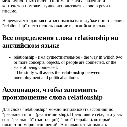
межличностных связей. Понимание этих значений и
контекстов поможет лучше использовать слово в речи и
письме.
Надеемся, что данная статья помогла вам глубже понять слово
"relationship" и его использование в английском языке.
Все определения слова
relationship
на
английском языке
relationship -
имя существительное
- the way in which two
or more concepts, objects, or people are connected, or the
state of being connected.
-
The study will assess the
relationship
between
unemployment and political attitudes
Ассоциация
, чтобы запомнить
произношение слова
relationship
Для слова "relationship" можно использовать ассоциацию
"реальный шип" (реа-лэйшн-ship). Представьте себе, что у вас
есть "реальный" (настоящий) "шип" (корабль), который
плывет по морю отношений. Это поможет запомнить