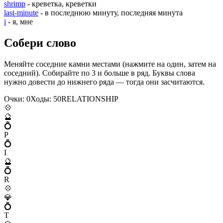
shrimp
- креветка, креветки
last-minute
- в последнюю минуту, последняя минута
i
- я, мне
Собери слово
Меняйте соседние камни местами (нажмите на один, затем на
соседний). Собирайте по 3 и больше в ряд. Буквы слова
нужно довести до нижнего ряда — тогда они засчитаются.
Очки:
0
Ходы:
50
R
E
L
A
T
I
O
N
S
H
I
P
💠
🔮
💍
P
💍
I
🔮
💍
R
💠
💎
💍
T