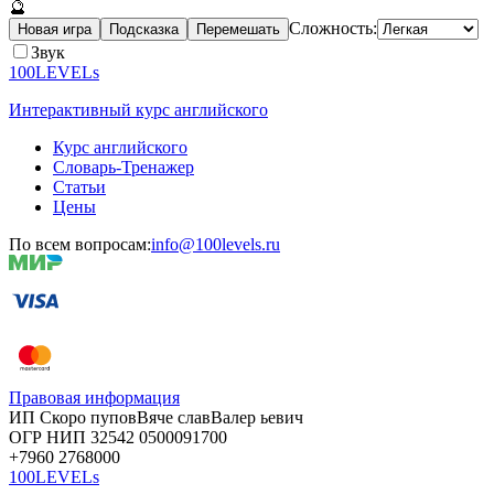
🔮
Сложность:
Новая игра
Подсказка
Перемешать
Звук
100LEVELs
Интерактивный курс английского
Курс английского
Словарь-Тренажер
Статьи
Цены
По всем вопросам:
info@100levels.ru
Правовая информация
ИП Скоро
пупов
Вяче
слав
Валер
ьевич
ОГР
НИП
32542
05000
91700
+7960
276
8000
100LEVELs