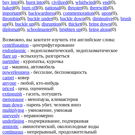
buy into
(0)
,
burst into
(0)
,
civilized
(0)
,
whirlwind
(0)
,
end
(0)
,
baked
(0)
,
burn off
(0)
,
national
(0)
,
thruster
(0)
,
therewith
(0)
,
important
(0)
,
backwardness
(0)
,
commemoration
(0)
,
upon
(0)
,
thrombin
(0)
,
buckle under
(0)
,
buckle down
(0)
,
diminutive
(0)
,
brush
up
(0)
,
buckle up
(0)
,
disruption
(0)
,
thicket
(0)
,
bring down
(0)
,
diplomat
(0)
,
schoolmaster
(0)
,
brighten up
(0)
,
bring along
(0)
Возможно, вы захотите изучить эти английские слова:
centrifugation
- центрифугирование
endoplasmic
- эндоплазматический, эндоплазматическое
flare up
- вспыхнуть, разгореться
partridge
- куропатка, курочка
car
- машина, автомобиль
powerlessness
- бессилие, беспомощность
carpet
- ковер
anyone
- любой, кто-нибудь
priced
- цена, оцененный
extinguish
- гасить, потушить
menopause
- менопауза, климактерия
man down
- парень убит, человек вниз
multiplying
- умножение, умножая
unevenly
- неравномерно
underlining
- подчеркивание, подчеркивая
amniotic
- амниотический, околоплодные воды
continuous
- непрерывный, продолжительный