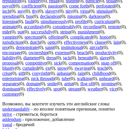
reputation
(0)
,
validity
(0)
,
ritual
(0)
,
fishing
(0)
,
particle
(0)
,
dollar
(0)
,
payoff
(0)
,
coefficient
(0)
,
passion
(0)
,
come forth
(0)
,
perforated
(0)
,
inch
(0)
,
guy
(0)
,
thy
(0)
,
slavery
(0)
,
tiny
(0)
,
virus
(0)
,
stimulus
(0)
,
spending
(0)
,
bus
(0)
,
declaration
(0)
,
missing
(0)
,
darkness
(0)
,
listening
(0)
,
fault
(0)
,
simultaneously
(0)
,
profile
(0)
,
curriculum
(0)
,
animate
(0)
,
accordingly
(0)
,
considerably
(0)
,
recording
(0)
,
remote
(0)
,
mile
(0)
,
nut
(0)
,
successfully
(0)
,
string
(0)
,
punishment
(0)
,
vampire
(0)
,
spectrum
(0)
,
offering
(0)
,
complicated
(0)
,
honor
(0)
,
jurisdiction
(0)
,
dutch
(0)
,
optic
(0)
,
effectiveness
(0)
,
clause
(0)
,
lain
(0)
,
pro
(0)
,
demonstrate
(0)
,
saint
(0)
,
institutional
(0)
,
aircraft
(0)
,
encourage
(0)
,
ownership
(0)
,
expense
(0)
,
beach
(0)
,
productivity
(0)
,
liability
(0)
,
diameter
(0)
,
dress
(0)
,
jack
(0)
,
beneath
(0)
,
slave
(0)
,
proposal
(0)
,
competitive
(0)
,
sick
(0)
,
compensation
(0)
,
snap off
(0)
,
bluntly
(0)
,
curtailed
(0)
,
ex
(0)
,
snow
(0)
,
swaying
(0)
,
teach
(0)
,
crisp
(0)
,
gift
(0)
,
copyright
(0)
,
aphasia
(0)
,
rain
(0)
,
childhood
(0)
,
enterprising
(0)
,
pick through
(0)
,
tube
(0)
,
walking
(0)
,
unheard
(0)
,
separates
(0)
,
domain
(0)
,
smile
(0)
,
artist
(0)
,
flog off
(0)
,
promise
(0)
,
dominant
(0)
,
effectively
(0)
,
spot
(0)
,
stream
(0)
,
weather
(0)
,
vice
(0)
,
customer
(0)
Возможно, вы захотите изучить эти английские слова:
understandably
- по вполне понятным причинам, понятно
strive
- стремиться, бороться
addendum
- приложение, добавление
vagal
- бродячий