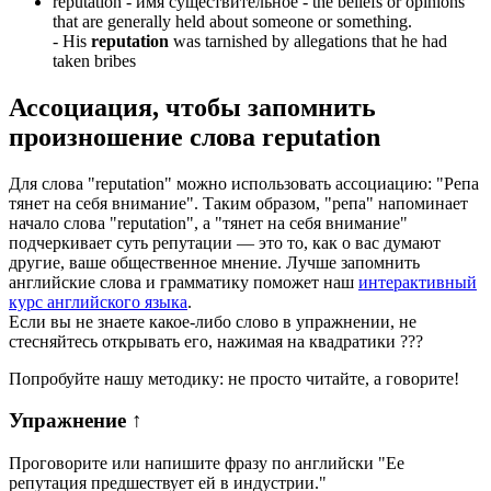
reputation -
имя существительное
- the beliefs or opinions
that are generally held about someone or something.
-
His
reputation
was tarnished by allegations that he had
taken bribes
Ассоциация
, чтобы запомнить
произношение слова
reputation
Для слова "reputation" можно использовать ассоциацию: "Репа
тянет на себя внимание". Таким образом, "репа" напоминает
начало слова "reputation", а "тянет на себя внимание"
подчеркивает суть репутации — это то, как о вас думают
другие, ваше общественное мнение. Лучше запомнить
английские слова и грамматику поможет наш
интерактивный
курс английского языка
.
Если вы не знаете какое-либо слово в упражнении, не
стесняйтесь открывать его, нажимая на квадратики
?
?
?
Попробуйте нашу методику: не просто читайте, а говорите!
Упражнение
↑
Проговорите или напишите фразу по английски "
Ее
репутация предшествует ей в индустрии.
"