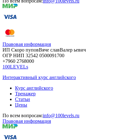
По всем вопросам:
info@100levels.ru
Правовая информация
ИП Скоро
пупов
Вяче
слав
Валер
ьевич
ОГР
НИП
32542
05000
91700
+7960
276
8000
100LEVELs
Интерактивный курс английского
Курс английского
Тренажер
Статьи
Цены
По всем вопросам:
info@100levels.ru
Правовая информация