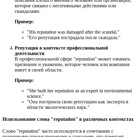
описания плохого мнения о человеке или организации,
которое связано с негативными действиями или
скандалами.
Пример:
"
His reputation was damaged after the scandal.
"
"Его репутация пострадала после скандала."
Репутация в контексте профессиональной
деятельности
В профессиональной сфере "reputation" может означать
признание и уважение, которое человек или компания
имеет в своей области.
Пример:
"
She built her reputation as an expert in environmental
science.
"
"Она построила свою репутацию как эксперта в
области экологических наук."
Использование слова "reputation" в различных контекстах
Слово "reputation" часто используется в сочетаниях с
различными прилагательными и глаголами, что помогает