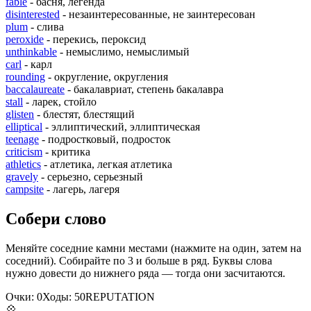
fable
- басня, легенда
disinterested
- незаинтересованные, не заинтересован
plum
- слива
peroxide
- перекись, пероксид
unthinkable
- немыслимо, немыслимый
carl
- карл
rounding
- округление, округления
baccalaureate
- бакалавриат, степень бакалавра
stall
- ларек, стойло
glisten
- блестят, блестящий
elliptical
- эллиптический, эллиптическая
teenage
- подростковый, подросток
criticism
- критика
athletics
- атлетика, легкая атлетика
gravely
- серьезно, серьезный
campsite
- лагерь, лагеря
Собери слово
Меняйте соседние камни местами (нажмите на один, затем на
соседний). Собирайте по 3 и больше в ряд. Буквы слова
нужно довести до нижнего ряда — тогда они засчитаются.
Очки:
0
Ходы:
50
R
E
P
U
T
A
T
I
O
N
💠