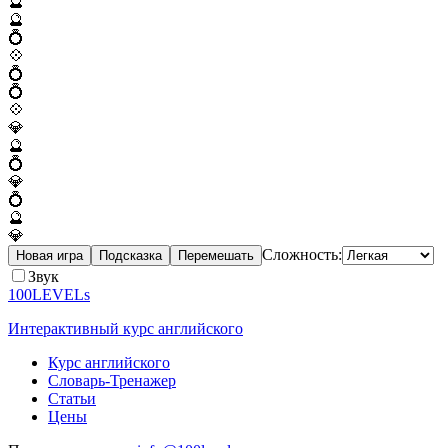
🔮
🔮
💍
💠
💍
💍
💠
💎
🔮
💍
💎
💍
🔮
💎
Сложность:
Новая игра
Подсказка
Перемешать
Звук
100LEVELs
Интерактивный курс английского
Курс английского
Словарь-Тренажер
Статьи
Цены