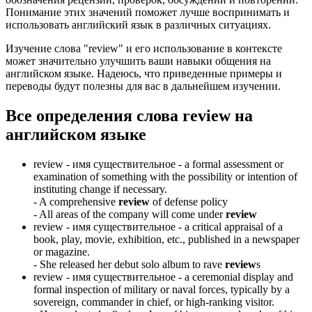
Понимание этих значений поможет лучше воспринимать и
использовать английский язык в различных ситуациях.
Изучение слова "review" и его использование в контексте
может значительно улучшить ваши навыки общения на
английском языке. Надеюсь, что приведенные примеры и
переводы будут полезны для вас в дальнейшем изучении.
Все определения слова
review
на
английском языке
review -
имя существительное
- a formal assessment or
examination of something with the possibility or intention of
instituting change if necessary.
-
A comprehensive
review
of defense policy
-
All areas of the company will come under
review
review -
имя существительное
- a critical appraisal of a
book, play, movie, exhibition, etc., published in a newspaper
or magazine.
-
She released her debut solo album to rave
review
s
review -
имя существительное
- a ceremonial display and
formal inspection of military or naval forces, typically by a
sovereign, commander in chief, or high-ranking visitor.