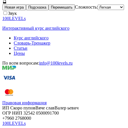
🔮
Сложность:
Новая игра
Подсказка
Перемешать
Звук
100LEVELs
Интерактивный курс английского
Курс английского
Словарь-Тренажер
Статьи
Цены
По всем вопросам:
info@100levels.ru
Правовая информация
ИП Скоро
пупов
Вяче
слав
Валер
ьевич
ОГР
НИП
32542
05000
91700
+7960
276
8000
100LEVELs