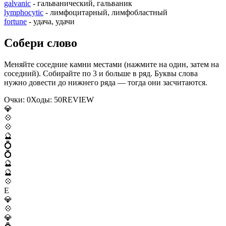
galvanic
- гальванический, гальваник
lymphocytic
- лимфоцитарный, лимфобластный
fortune
- удача, удачи
Собери слово
Меняйте соседние камни местами (нажмите на один, затем на
соседний). Собирайте по 3 и больше в ряд. Буквы слова
нужно довести до нижнего ряда — тогда они засчитаются.
Очки:
0
Ходы:
50
R
E
V
I
E
W
💎
💠
💠
🔮
💍
💍
🔮
🔮
💠
E
💎
💠
💎