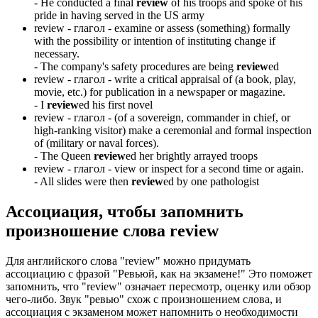
-
He conducted a final
review
of his troops and spoke of his
pride in having served in the US army
review -
глагол
- examine or assess (something) formally
with the possibility or intention of instituting change if
necessary.
-
The company's safety procedures are being
review
ed
review -
глагол
- write a critical appraisal of (a book, play,
movie, etc.) for publication in a newspaper or magazine.
-
I
review
ed his first novel
review -
глагол
- (of a sovereign, commander in chief, or
high-ranking visitor) make a ceremonial and formal inspection
of (military or naval forces).
-
The Queen
review
ed her brightly arrayed troops
review -
глагол
- view or inspect for a second time or again.
-
All slides were then
review
ed by one pathologist
Ассоциация
, чтобы запомнить
произношение слова
review
Для английского слова "review" можно придумать
ассоциацию с фразой "Ревьюй, как на экзамене!" Это поможет
запомнить, что "review" означает пересмотр, оценку или обзор
чего-либо. Звук "ревью" схож с произношением слова, и
ассоциация с экзаменом может напомнить о необходимости