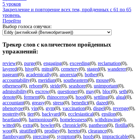
5 уроков
Закрепление и повторение всех тем, пройденных с 61 по 65
уровень.
Перейти
Выбор голоса озвучки:
Трекер слов с количеством пройденных
упражнений:
review
(0)
,
purge
(0)
,
engaging
(0)
,
exceeding
(0)
,
reclamation
(0)
,
layered
(0)
,
hive
(0)
,
mitral
(0)
,
cemetery
(0)
,
staged
(0)
,
wanderer
(0)
,
pageant
(0)
,
academically
(0)
,
anorexia
(0)
,
bother
(0)
,
accountability
(0)
,
meridian
(0)
,
southeastern
(0)
,
mouse
(0)
,
otherness
(0)
,
reborn
(0)
,
stride
(0)
,
seashore
(0)
,
unimportant
(0)
,
admissibility
(0)
,
escrow
(0)
,
questioner
(0)
,
may
(0)
,
bloc
(0)
,
seth
(0)
,
denote
(0)
,
ferment
(0)
,
rhinoceros
(0)
,
hood
(0)
,
settling
(0)
,
algal
(0)
,
accountant
(0)
,
greasy
(0)
,
stress
(0)
,
benedict
(0)
,
dazed
(0)
,
phenotype
(0)
,
yin
(0)
,
gym
(0)
,
vaccination
(0)
,
dispel
(0)
,
revenge
(0)
,
posterity
(0)
,
tier
(0)
,
backyard
(0)
,
ecclesiastical
(0)
,
epsilon
(0)
,
heartland
(0)
,
harmonious
(0)
,
homelessness
(0)
,
withdrawing
(0)
,
witted
(0)
,
extra
(0)
,
bowler
(0)
,
chronicle
(0)
,
pantheon
(0)
,
flotilla
(0)
,
woo
(0)
,
stratified
(0)
,
prodigy
(0)
,
hereto
(0)
,
clearance
(0)
,
flamboyant
(0)
,
piercing
(0)
,
symptom
(0)
,
hoofs
(0)
,
impracticable
(0)
,