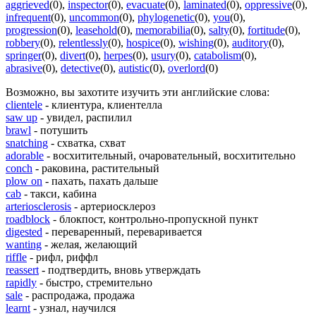
aggrieved
(0)
,
inspector
(0)
,
evacuate
(0)
,
laminated
(0)
,
oppressive
(0)
,
infrequent
(0)
,
uncommon
(0)
,
phylogenetic
(0)
,
you
(0)
,
progression
(0)
,
leasehold
(0)
,
memorabilia
(0)
,
salty
(0)
,
fortitude
(0)
,
robbery
(0)
,
relentlessly
(0)
,
hospice
(0)
,
wishing
(0)
,
auditory
(0)
,
springer
(0)
,
divert
(0)
,
herpes
(0)
,
usury
(0)
,
catabolism
(0)
,
abrasive
(0)
,
detective
(0)
,
autistic
(0)
,
overlord
(0)
Возможно, вы захотите изучить эти английские слова:
clientele
- клиентура, клиентелла
saw up
- увидел, распилил
brawl
- потушить
snatching
- схватка, схват
adorable
- восхитительный, очаровательный, восхитительно
conch
- раковина, растительный
plow on
- пахать, пахать дальше
cab
- такси, кабина
arteriosclerosis
- артериосклероз
roadblock
- блокпост, контрольно-пропускной пункт
digested
- переваренный, переваривается
wanting
- желая, желающий
riffle
- рифл, риффл
reassert
- подтвердить, вновь утверждать
rapidly
- быстро, стремительно
sale
- распродажа, продажа
learnt
- узнал, научился