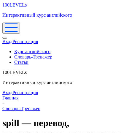
100LEVELs
Интерактивный курс английского
Вход
Регистрация
Курс английского
Словарь-Тренажер
Статьи
100LEVELs
Интерактивный курс английского
Вход
Регистрация
Главная
-
Словарь-Тренажер
spill — перевод,