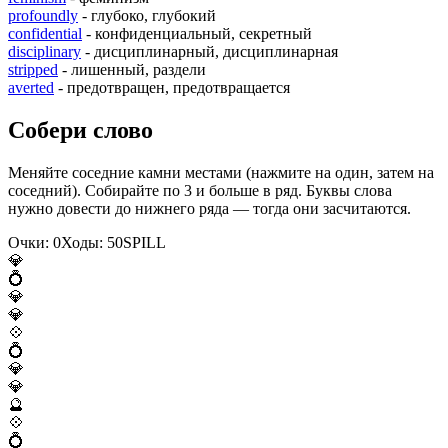
profoundly
- глубоко, глубокий
confidential
- конфиденциальный, секретный
disciplinary
- дисциплинарный, дисциплинарная
stripped
- лишенный, раздели
averted
- предотвращен, предотвращается
Собери слово
Меняйте соседние камни местами (нажмите на один, затем на
соседний). Собирайте по 3 и больше в ряд. Буквы слова
нужно довести до нижнего ряда — тогда они засчитаются.
Очки:
0
Ходы:
50
S
P
I
L
L
💎
💍
💎
💎
💠
💍
💎
💎
🔮
💠
💍