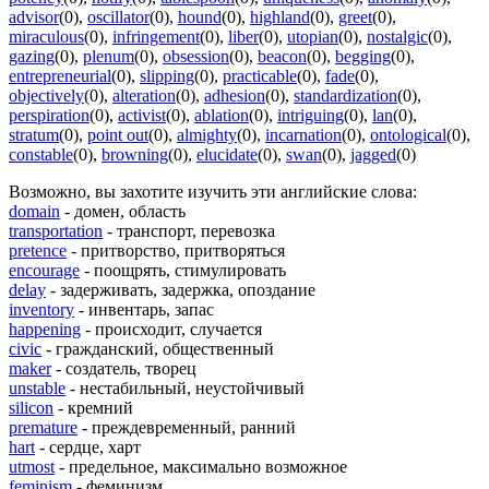
advisor
(0)
,
oscillator
(0)
,
hound
(0)
,
highland
(0)
,
greet
(0)
,
miraculous
(0)
,
infringement
(0)
,
liber
(0)
,
utopian
(0)
,
nostalgic
(0)
,
gazing
(0)
,
plenum
(0)
,
obsession
(0)
,
beacon
(0)
,
begging
(0)
,
entrepreneurial
(0)
,
slipping
(0)
,
practicable
(0)
,
fade
(0)
,
objectively
(0)
,
alteration
(0)
,
adhesion
(0)
,
standardization
(0)
,
perspiration
(0)
,
activist
(0)
,
ablation
(0)
,
intriguing
(0)
,
lan
(0)
,
stratum
(0)
,
point out
(0)
,
almighty
(0)
,
incarnation
(0)
,
ontological
(0)
,
constable
(0)
,
browning
(0)
,
elucidate
(0)
,
swan
(0)
,
jagged
(0)
Возможно, вы захотите изучить эти английские слова:
domain
- домен, область
transportation
- транспорт, перевозка
pretence
- притворство, притворяться
encourage
- поощрять, стимулировать
delay
- задерживать, задержка, опоздание
inventory
- инвентарь, запас
happening
- происходит, случается
civic
- гражданский, общественный
maker
- создатель, творец
unstable
- нестабильный, неустойчивый
silicon
- кремний
premature
- преждевременный, ранний
hart
- сердце, харт
utmost
- предельное, максимально возможное
feminism
- феминизм