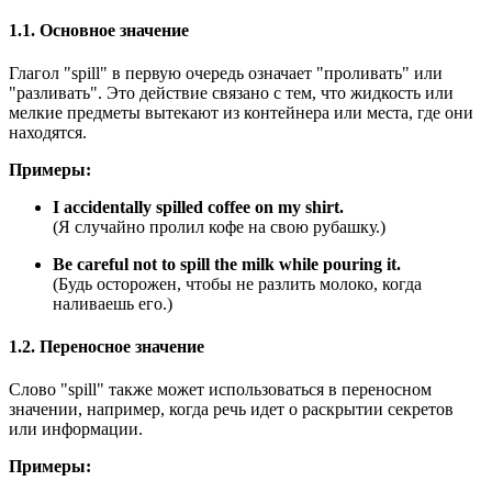
1.1. Основное значение
Глагол "spill" в первую очередь означает "проливать" или
"разливать". Это действие связано с тем, что жидкость или
мелкие предметы вытекают из контейнера или места, где они
находятся.
Примеры:
I accidentally spilled coffee on my shirt.
(Я случайно пролил кофе на свою рубашку.)
Be careful not to spill the milk while pouring it.
(Будь осторожен, чтобы не разлить молоко, когда
наливаешь его.)
1.2. Переносное значение
Слово "spill" также может использоваться в переносном
значении, например, когда речь идет о раскрытии секретов
или информации.
Примеры: