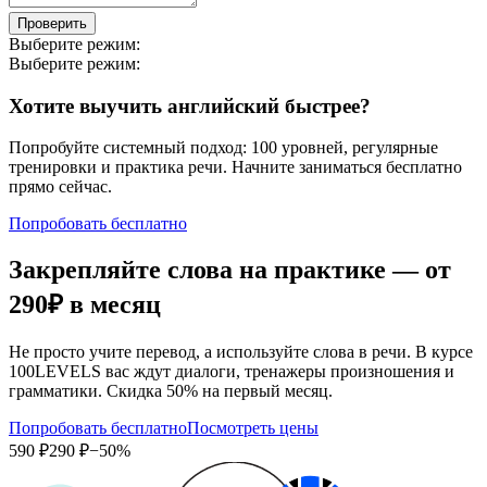
Проверить
Выберите режим:
Выберите режим:
Хотите выучить английский быстрее?
Попробуйте системный подход: 100 уровней, регулярные
тренировки и практика речи. Начните заниматься бесплатно
прямо сейчас.
Попробовать бесплатно
Закрепляйте слова на практике — от
290₽
в месяц
Не просто учите перевод, а используйте слова в речи. В курсе
100LEVELS вас ждут диалоги, тренажеры произношения и
грамматики. Скидка 50% на первый месяц.
Попробовать бесплатно
Посмотреть цены
590 ₽
290 ₽
−50%