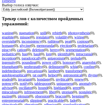
Перейти
Выбор голоса озвучки:
Трекер слов с количеством пройденных
упражнений:
waning
(0)
,
stagnation
(0)
,
spill
(0)
,
rebirth
(0)
,
photosynthesis
(0)
,
graphite
(0)
,
misuse
(0)
,
regulator
(0)
,
volatility
(0)
,
wiring
(0)
,
oversight
(0)
,
inconsistency
(0)
,
ruthless
(0)
,
peat
(0)
,
copious
(0)
,
homage
(0)
,
glycine
(0)
,
memoranda
(0)
,
ejection
(0)
,
proletarian
(0)
,
piracy
(0)
,
cation
(0)
,
deletion
(0)
,
heresy
(0)
,
segmentation
(0)
,
pediatrics
(0)
,
hue
(0)
,
haul
(0)
,
lore
(0)
,
plentiful
(0)
,
intracranial
(0)
,
inception
(0)
,
paradoxically
(0)
,
antagonism
(0)
,
prelude
(0)
,
ingenuity
(0)
,
pounding
(0)
,
power off
(0)
,
honorary
(0)
,
anaerobic
(0)
,
triumphant
(0)
,
nephropathy
(0)
,
delinquent
(0)
,
whig
(0)
,
confine
(0)
,
indebtedness
(0)
,
precarious
(0)
,
lambert
(0)
,
transformer
(0)
,
autobiographical
(0)
,
rat out
(0)
,
helper
(0)
,
astronomical
(0)
,
rhyme
(0)
,
graded
(0)
,
invariant
(0)
,
bondage
(0)
,
mythical
(0)
,
renew
(0)
,
potency
(0)
,
notify
(0)
,
tablespoon
(0)
,
uniqueness
(0)
,
anomaly
(0)
,
advisor
(0)
,
oscillator
(0)
,
hound
(0)
,
highland
(0)
,
greet
(0)
,
miraculous
(0)
,
infringement
(0)
,
liber
(0)
,
utopian
(0)
,
nostalgic
(0)
,
gazing
(0)
,
plenum
(0)
,
obsession
(0)
,
beacon
(0)
,
begging
(0)
,
entrepreneurial
(0)
,
slipping
(0)
,
practicable
(0)
,
fade
(0)
,
objectively
(0)
,
alteration
(0)
,
adhesion
(0)
,
standardization
(0)
,