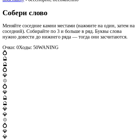
Собери слово
Меняйте соседние камни местами (нажмите на один, затем на
соседний). Собирайте по 3 и больше в ряд. Буквы слова
нужно довести до нижнего ряда — тогда они засчитаются.
Очки:
0
Ходы:
50
W
A
N
I
N
G
💍
🔮
🔮
💍
💎
💠
💍
💎
🔮
🔮
💎
💎
💠
💍
💎
💎