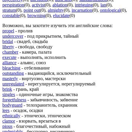
perspiration
(0)
,
activist
(0)
,
ablation
(0)
,
intriguing
(0)
,
lan
(0)
,
stratum
(0)
,
point out
(0)
,
almighty
(0)
,
incarnation
(0)
,
ontological
(0)
,
constable
(0)
,
browning
(0)
,
elucidate
(0)
Возможно, вы захотите изучить эти английские слова:
propel
- пролив
undercover
- под прикрытием, тайный
bridal
- свадеб, свадьба
liberty
- свобода, свободу
chamber
- камера, палата
execute
- выполнять, исполнить
alliance
- альянс, союз
bleaching
- отбеливание
outstanding
- выдающийся, исключительный
masterly
- виртуозно, мастерски
unregulated
- нерегулируется, нерегулируемый
brink
- грань, край
singles
- одиночные игры, знакомства
forgetfulness
- забывчивость, забвение
bodyguard
- телохранитель, охранник
lees
- осадок, осадки
ethnically
- этнически, этническом
clamor
- взорвать, врезаться в
pious
- благочестивый, набожный
undeniably
- бесспорно, несомненно