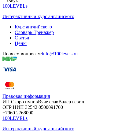
Звук
100LEVELs
Интерактивный курс английского
Курс английского
Словарь-Тренажер
Статьи
Цены
По всем вопросам:
info@100levels.ru
Правовая информация
ИП Скоро
пупов
Вяче
слав
Валер
ьевич
ОГР
НИП
32542
05000
91700
+7960
276
8000
100LEVELs
Интерактивный курс английского