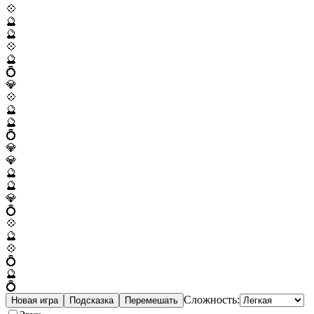
💠
🔮
🔮
💠
🔮
💍
💎
💠
🔮
🔮
💍
💎
💎
🔮
🔮
💎
💍
💠
🔮
💠
💍
🔮
💍
Сложность:
Новая игра
Подсказка
Перемешать