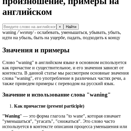
произношение, примеры на
английском
×
Найти
waning
/ˈweɪnɪŋ/
- ослабевать, уменьшаться, убывать, убыть,
идти на убыль, быть на ущербе, падать, подходить к концу
Значения и примеры
Слово "waning" в английском языке в основном используется
как причастие и существительное, и его значения зависят от
контекста. В данной статье мы рассмотрим основные значения
слова "waning", его употребление в различных частях речи, а
также приведем примеры с переводом на русский язык.
Значение и использование слова "waning"
Как причастие (present participle)
"
Waning
" — это форма глагола "to wane", которая означает
"уменьшаться", "угасать", "снижаться". Это слово часто
используется в контексте описания процесса уменьшения или