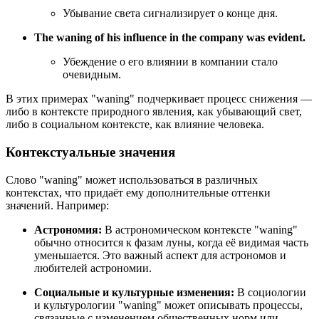
Убывание света сигнализирует о конце дня.
The waning of his influence in the company was evident.
Убеждение о его влиянии в компании стало
очевидным.
В этих примерах "waning" подчеркивает процесс снижения —
либо в контексте природного явления, как убывающий свет,
либо в социальном контексте, как влияние человека.
Контекстуальные значения
Слово "waning" может использоваться в различных
контекстах, что придаёт ему дополнительные оттенки
значений. Например:
Астрономия:
В астрономическом контексте "waning"
обычно относится к фазам луны, когда её видимая часть
уменьшается. Это важный аспект для астрономов и
любителей астрономии.
Социальные и культурные изменения:
В социологии
и культурологии "waning" может описывать процессы,
связанные с изменением общественных норм или