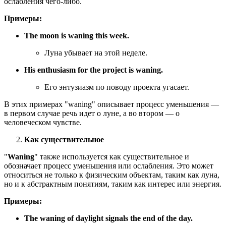
ослабления чего-либо.
Примеры:
The moon is waning this week.
Луна убывает на этой неделе.
His enthusiasm for the project is waning.
Его энтузиазм по поводу проекта угасает.
В этих примерах "waning" описывает процесс уменьшения —
в первом случае речь идет о луне, а во втором — о
человеческом чувстве.
Как существительное
"
Waning
" также используется как существительное и
обозначает процесс уменьшения или ослабления. Это может
относиться не только к физическим объектам, таким как луна,
но и к абстрактным понятиям, таким как интерес или энергия.
Примеры:
The waning of daylight signals the end of the day.