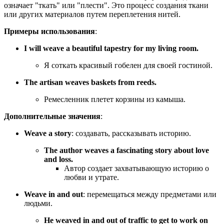
означает "ткать" или "плести". Это процесс создания ткани
или других материалов путем переплетения нитей.
Примеры использования
:
I will weave a beautiful tapestry for my living room.
Я соткать красивый гобелен для своей гостиной.
The artisan weaves baskets from reeds.
Ремесленник плетет корзины из камыша.
Дополнительные значения
:
Weave a story
: создавать, рассказывать историю.
The author weaves a fascinating story about love
and loss.
Автор создает захватывающую историю о
любви и утрате.
Weave in and out
: перемещаться между предметами или
людьми.
He weaved in and out of traffic to get to work on