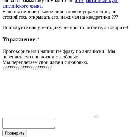
слова и грамматику поможет наш
интерактивный курс
английского языка
.
Если вы не знаете какое-либо слово в упражнении, не
стесняйтесь открывать его, нажимая на квадратики
?
?
?
Попробуйте нашу методику: не просто читайте, а говорите!
Упражнение
↑
Проговорите или напишите фразу по английски "
Мы
переплетаем свои жизни с любовью.
"
Мы переплетаем свои жизни с любовью.
?
?
?
?
?
?
?
?
?
?
?
?
?
?
?
?
?
?
?
?
?
?
?
Проверить