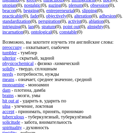
utopian
(0)
,
nostalgic
(0)
,
gazing
(0)
,
plenum
(0)
,
obsession
(0)
,
beacon
(0)
,
begging
(0)
,
entrepreneurial
(0)
,
slipping
(0)
,
practicable
(0)
,
fade
(0)
,
objectively
(0)
,
alteration
(0)
,
adhesion
(0)
,
standardization
(0)
,
perspiration
(0)
,
activist
(0)
,
ablation
(0)
,
intriguing
(0)
,
lan
(0)
,
stratum
(0)
,
point out
(0)
,
almighty
(0)
,
incarnation
(0)
,
ontological
(0)
,
constable
(0)
Возможно, вы захотите изучить эти английские слова:
preoccupy
- охватывает, озабочен
tumbler
- тумблер
ulterior
- скрытый, задний
physicochemical
- физико -химический
solidly
- твердо, сплошным
needs
- потребности, нужды
means
- означает, среднее значение, средний
monoamine
- моноамин
dam
- плотина, дамба
brains
- мозги, умы
hit out at
- ударить в, ударить по
ulna
- улечение, локтевая
accept
- принимать, принять, принимаю
tuberculous
- туберкулезный, туберкулёзный
solicitude
- забота, внимательность
spirituality
- духовность
timidity
- робость