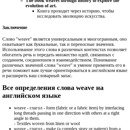
The book weaves through history to explore the
evolution of art.
Книга проходит через историю, чтобы
исследовать эволюцию искусства.
Заключение
Слово "weave" является универсальным и многогранным, оно
охватывает как буквальные, так и переносные значения.
Использование этого слова в различных контекстах позволяет
обогатить речь и передать множество идей, связанных с
созданием, соединением и взаимодействием. Понимание
различных значений слова "weave" и умение применять его в
речи поможет вам лучше ориентироваться в английском языке
и расширить ваш словарный запас.
Все определения слова
weave
на
английском языке
weave -
глагол
- form (fabric or a fabric item) by interlacing
long threads passing in one direction with others at a right
angle to them.
-
Textiles woven from linen or wool
weave -
глагол
- make (a complex story or pattern) from a