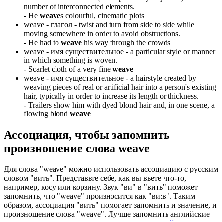
number of interconnected elements.
-
He
weave
s colourful, cinematic plots
weave -
глагол
- twist and turn from side to side while
moving somewhere in order to avoid obstructions.
-
He had to
weave
his way through the crowds
weave -
имя существительное
- a particular style or manner
in which something is woven.
-
Scarlet cloth of a very fine
weave
weave -
имя существительное
- a hairstyle created by
weaving pieces of real or artificial hair into a person's existing
hair, typically in order to increase its length or thickness.
-
Trailers show him with dyed blond hair and, in one scene, a
flowing blond
weave
Ассоциация
, чтобы запомнить
произношение слова
weave
Для слова "weave" можно использовать ассоциацию с русским
словом "вить". Представьте себе, как вы вьете что-то,
например, косу или корзину. Звук "ви" в "вить" поможет
запомнить, что "weave" произносится как "ви:в". Таким
образом, ассоциация "вить" помогает запомнить и значение, и
произношение слова "weave". Лучше запомнить английские