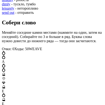
dimly
- тускло, тумбо
leisurely
- неторопливо
send out
- отправить
Собери слово
Меняйте соседние камни местами (нажмите на один, затем на
соседний). Собирайте по 3 и больше в ряд. Буквы слова
нужно довести до нижнего ряда — тогда они засчитаются.
Очки:
0
Ходы:
50
W
E
A
V
E
💍
💍
A
💍
💍
🔮
💠
💎
🔮
E
💍
🔮
E