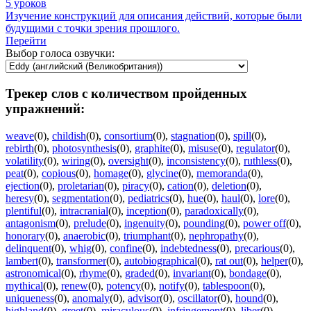
5 уроков
Изучение конструкций для описания действий, которые были
будущими с точки зрения прошлого.
Перейти
Выбор голоса озвучки:
Трекер слов с количеством пройденных
упражнений:
weave
(0)
,
childish
(0)
,
consortium
(0)
,
stagnation
(0)
,
spill
(0)
,
rebirth
(0)
,
photosynthesis
(0)
,
graphite
(0)
,
misuse
(0)
,
regulator
(0)
,
volatility
(0)
,
wiring
(0)
,
oversight
(0)
,
inconsistency
(0)
,
ruthless
(0)
,
peat
(0)
,
copious
(0)
,
homage
(0)
,
glycine
(0)
,
memoranda
(0)
,
ejection
(0)
,
proletarian
(0)
,
piracy
(0)
,
cation
(0)
,
deletion
(0)
,
heresy
(0)
,
segmentation
(0)
,
pediatrics
(0)
,
hue
(0)
,
haul
(0)
,
lore
(0)
,
plentiful
(0)
,
intracranial
(0)
,
inception
(0)
,
paradoxically
(0)
,
antagonism
(0)
,
prelude
(0)
,
ingenuity
(0)
,
pounding
(0)
,
power off
(0)
,
honorary
(0)
,
anaerobic
(0)
,
triumphant
(0)
,
nephropathy
(0)
,
delinquent
(0)
,
whig
(0)
,
confine
(0)
,
indebtedness
(0)
,
precarious
(0)
,
lambert
(0)
,
transformer
(0)
,
autobiographical
(0)
,
rat out
(0)
,
helper
(0)
,
astronomical
(0)
,
rhyme
(0)
,
graded
(0)
,
invariant
(0)
,
bondage
(0)
,
mythical
(0)
,
renew
(0)
,
potency
(0)
,
notify
(0)
,
tablespoon
(0)
,
uniqueness
(0)
,
anomaly
(0)
,
advisor
(0)
,
oscillator
(0)
,
hound
(0)
,
highland
(0)
,
greet
(0)
,
miraculous
(0)
,
infringement
(0)
,
liber
(0)
,