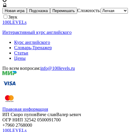
🔮
Сложность:
Новая игра
Подсказка
Перемешать
Звук
100LEVELs
Интерактивный курс английского
Курс английского
Словарь-Тренажер
Статьи
Цены
По всем вопросам:
info@100levels.ru
Правовая информация
ИП Скоро
пупов
Вяче
слав
Валер
ьевич
ОГР
НИП
32542
05000
91700
+7960
276
8000
100LEVELs