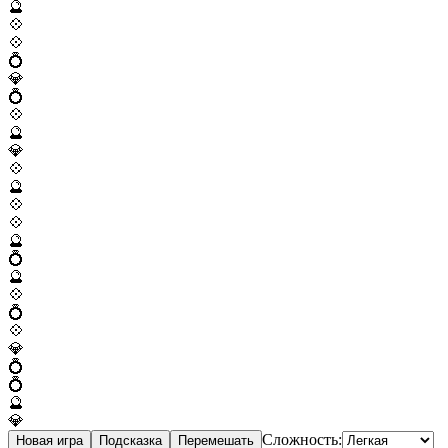
🔮
💠
💠
💍
💎
💍
💠
🔮
💎
💠
🔮
💠
💠
🔮
💍
🔮
💠
💍
💠
💎
💍
💍
🔮
💎
Сложность:
Новая игра
Подсказка
Перемешать