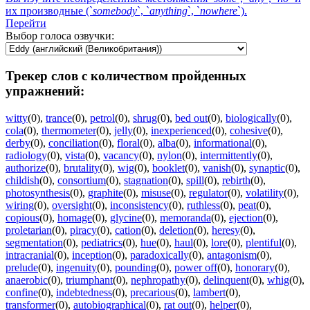
их производные (`
somebody
`, `
anything
`, `
nowhere
`).
Перейти
Выбор голоса озвучки:
Трекер слов с количеством пройденных
упражнений:
witty
(0)
,
trance
(0)
,
petrol
(0)
,
shrug
(0)
,
bed out
(0)
,
biologically
(0)
,
cola
(0)
,
thermometer
(0)
,
jelly
(0)
,
inexperienced
(0)
,
cohesive
(0)
,
derby
(0)
,
conciliation
(0)
,
floral
(0)
,
alba
(0)
,
informational
(0)
,
radiology
(0)
,
vista
(0)
,
vacancy
(0)
,
nylon
(0)
,
intermittently
(0)
,
authorize
(0)
,
brutality
(0)
,
wig
(0)
,
booklet
(0)
,
vanish
(0)
,
synaptic
(0)
,
childish
(0)
,
consortium
(0)
,
stagnation
(0)
,
spill
(0)
,
rebirth
(0)
,
photosynthesis
(0)
,
graphite
(0)
,
misuse
(0)
,
regulator
(0)
,
volatility
(0)
,
wiring
(0)
,
oversight
(0)
,
inconsistency
(0)
,
ruthless
(0)
,
peat
(0)
,
copious
(0)
,
homage
(0)
,
glycine
(0)
,
memoranda
(0)
,
ejection
(0)
,
proletarian
(0)
,
piracy
(0)
,
cation
(0)
,
deletion
(0)
,
heresy
(0)
,
segmentation
(0)
,
pediatrics
(0)
,
hue
(0)
,
haul
(0)
,
lore
(0)
,
plentiful
(0)
,
intracranial
(0)
,
inception
(0)
,
paradoxically
(0)
,
antagonism
(0)
,
prelude
(0)
,
ingenuity
(0)
,
pounding
(0)
,
power off
(0)
,
honorary
(0)
,
anaerobic
(0)
,
triumphant
(0)
,
nephropathy
(0)
,
delinquent
(0)
,
whig
(0)
,
confine
(0)
,
indebtedness
(0)
,
precarious
(0)
,
lambert
(0)
,
transformer
(0)
,
autobiographical
(0)
,
rat out
(0)
,
helper
(0)
,