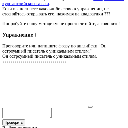
курс английского языка
.
Если вы не знаете какое-либо слово в упражнении, не
стесняйтесь открывать его, нажимая на квадратики
?
?
?
Попробуйте нашу методику: не просто читайте, а говорите!
Упражнение
↑
Проговорите или напишите фразу по английски "
Он
остроумный писатель с уникальным стилем.
"
Он остроумный писатель с уникальным стилем.
?
?
?
?
?
?
?
?
?
?
?
?
?
?
?
?
?
?
?
?
?
?
?
?
?
?
?
?
?
?
?
?
Проверить
Выберите режим: