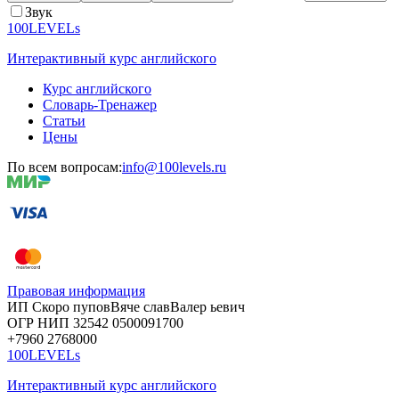
Звук
100LEVELs
Интерактивный курс английского
Курс английского
Словарь-Тренажер
Статьи
Цены
По всем вопросам:
info@100levels.ru
Правовая информация
ИП Скоро
пупов
Вяче
слав
Валер
ьевич
ОГР
НИП
32542
05000
91700
+7960
276
8000
100LEVELs
Интерактивный курс английского