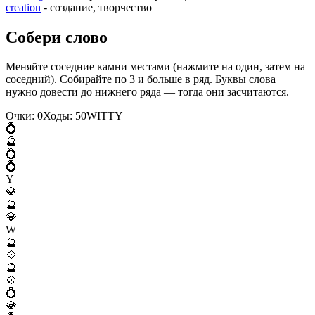
creation
- создание, творчество
Собери слово
Меняйте соседние камни местами (нажмите на один, затем на
соседний). Собирайте по 3 и больше в ряд. Буквы слова
нужно довести до нижнего ряда — тогда они засчитаются.
Очки:
0
Ходы:
50
W
I
T
T
Y
💍
🔮
💍
💍
Y
💎
🔮
💎
W
🔮
💠
🔮
💠
💍
💎