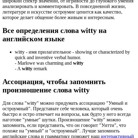
широкий спектр значений, от игривости до глубокого умения
анализировать и комментировать. В повседневной жизни,
литературе и искусстве остроумие ценится как качество,
которое делает общение более живым и интересным.
Все определения слова
witty
на
английском языке
witty -
имя прилагательное
- showing or characterized by
quick and inventive verbal humor.
-
Marlowe was charming and
witty
-
A
witty
remark
Ассоциация
, чтобы запомнить
произношение слова
witty
Для слова "witty" можно придумать ассоциацию "Умный и
остроумный". Представьте себе человека, который очень
быстро и остро отвечает на вопросы, как будто у него всегда
наготове "умные" шутки. Произношение "witty" можно
запомнить, если представить, что он говорит "Уитти", что
похоже на "умный" и "остроумный". Лучше запомнить
английские слова и грамматику поможет наш
интерактивный