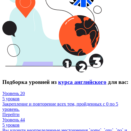
Подборка уровней из
курса английского
для вас:
Уровень 20
5 уроков
Закрепление и повторение всех тем, пройденных с 0 по 5
уровень.
Перейти
Уровень 44
5 уроков
Вы изучите неопределенные местоимения `
some
`, `
any
`, `
no
` и