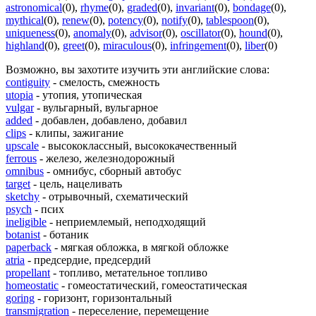
astronomical
(0)
,
rhyme
(0)
,
graded
(0)
,
invariant
(0)
,
bondage
(0)
,
mythical
(0)
,
renew
(0)
,
potency
(0)
,
notify
(0)
,
tablespoon
(0)
,
uniqueness
(0)
,
anomaly
(0)
,
advisor
(0)
,
oscillator
(0)
,
hound
(0)
,
highland
(0)
,
greet
(0)
,
miraculous
(0)
,
infringement
(0)
,
liber
(0)
Возможно, вы захотите изучить эти английские слова:
contiguity
- смелость, смежность
utopia
- утопия, утопическая
vulgar
- вульгарный, вульгарное
added
- добавлен, добавлено, добавил
clips
- клипы, зажигание
upscale
- высококлассный, высококачественный
ferrous
- железо, железнодорожный
omnibus
- омнибус, сборный автобус
target
- цель, нацеливать
sketchy
- отрывочный, схематический
psych
- псих
ineligible
- неприемлемый, неподходящий
botanist
- ботаник
paperback
- мягкая обложка, в мягкой обложке
atria
- предсердие, предсердий
propellant
- топливо, метательное топливо
homeostatic
- гомеостатический, гомеостатическая
goring
- горизонт, горизонтальный
transmigration
- переселение, перемещение