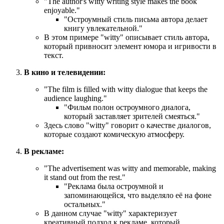
"
The author's witty writing style makes the book
enjoyable.
"
"Остроумный стиль письма автора делает
книгу увлекательной."
В этом примере "witty" описывает стиль автора,
который привносит элемент юмора и игривости в
текст.
В кино и телевидении:
"
The film is filled with witty dialogue that keeps the
audience laughing.
"
"Фильм полон остроумного диалога,
который заставляет зрителей смеяться."
Здесь слово "witty" говорит о качестве диалогов,
которые создают комическую атмосферу.
В рекламе:
"
The advertisement was witty and memorable, making
it stand out from the rest.
"
"Реклама была остроумной и
запоминающейся, что выделяло её на фоне
остальных."
В данном случае "witty" характеризует
креативный подход к рекламе, который