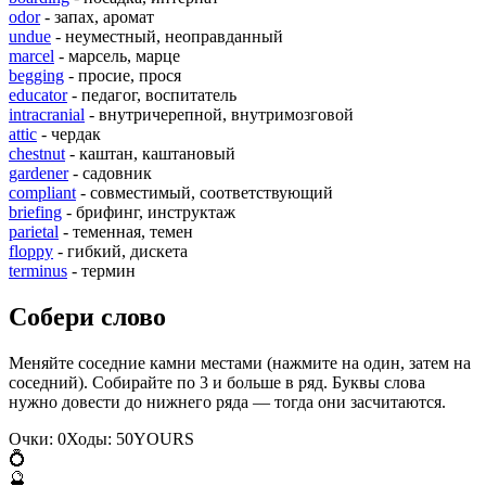
odor
- запах, аромат
undue
- неуместный, неоправданный
marcel
- марсель, марце
begging
- просие, прося
educator
- педагог, воспитатель
intracranial
- внутричерепной, внутримозговой
attic
- чердак
chestnut
- каштан, каштановый
gardener
- садовник
compliant
- совместимый, соответствующий
briefing
- брифинг, инструктаж
parietal
- теменная, темен
floppy
- гибкий, дискета
terminus
- термин
Собери слово
Меняйте соседние камни местами (нажмите на один, затем на
соседний). Собирайте по 3 и больше в ряд. Буквы слова
нужно довести до нижнего ряда — тогда они засчитаются.
Очки:
0
Ходы:
50
Y
O
U
R
S
💍
🔮