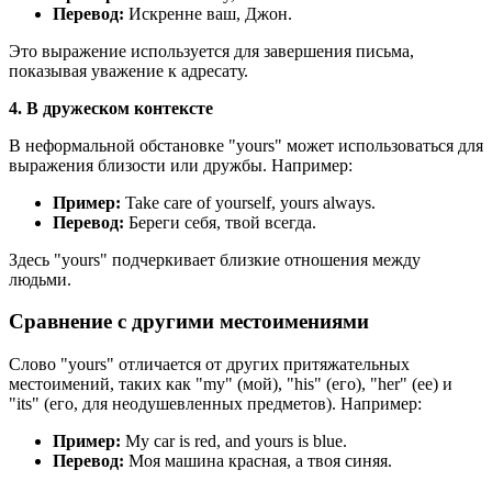
Перевод:
Искренне ваш, Джон.
Это выражение используется для завершения письма,
показывая уважение к адресату.
4. В дружеском контексте
В неформальной обстановке "yours" может использоваться для
выражения близости или дружбы. Например:
Пример:
Take care of yourself, yours always.
Перевод:
Береги себя, твой всегда.
Здесь "yours" подчеркивает близкие отношения между
людьми.
Сравнение с другими местоимениями
Слово "yours" отличается от других притяжательных
местоимений, таких как "my" (мой), "his" (его), "her" (ее) и
"its" (его, для неодушевленных предметов). Например:
Пример:
My car is red, and yours is blue.
Перевод:
Моя машина красная, а твоя синяя.