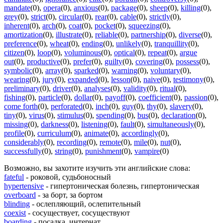
mandate
(0)
,
opera
(0)
,
anxious
(0)
,
package
(0)
,
sheep
(0)
,
killing
(0)
,
grey
(0)
,
strict
(0)
,
circular
(0)
,
rear
(0)
,
cable
(0)
,
strictly
(0)
,
inherent
(0)
,
arch
(0)
,
coat
(0)
,
pocket
(0)
,
squeezing
(0)
,
amortization
(0)
,
illustrate
(0)
,
reliable
(0)
,
partnership
(0)
,
diverse
(0)
,
preference
(0)
,
wheat
(0)
,
ending
(0)
,
unlikely
(0)
,
tranquillity
(0)
,
citizen
(0)
,
loop
(0)
,
voluminous
(0)
,
optical
(0)
,
repeat
(0)
,
argue
out
(0)
,
productive
(0)
,
prefer
(0)
,
guilty
(0)
,
covering
(0)
,
possess
(0)
,
symbolic
(0)
,
array
(0)
,
sparked
(0)
,
warning
(0)
,
voluntary
(0)
,
wearing
(0)
,
jury
(0)
,
expanded
(0)
,
lesson
(0)
,
naive
(0)
,
testimony
(0)
,
preliminary
(0)
,
driver
(0)
,
analyses
(0)
,
validity
(0)
,
ritual
(0)
,
fishing
(0)
,
particle
(0)
,
dollar
(0)
,
payoff
(0)
,
coefficient
(0)
,
passion
(0)
,
come forth
(0)
,
perforated
(0)
,
inch
(0)
,
guy
(0)
,
thy
(0)
,
slavery
(0)
,
tiny
(0)
,
virus
(0)
,
stimulus
(0)
,
spending
(0)
,
bus
(0)
,
declaration
(0)
,
missing
(0)
,
darkness
(0)
,
listening
(0)
,
fault
(0)
,
simultaneously
(0)
,
profile
(0)
,
curriculum
(0)
,
animate
(0)
,
accordingly
(0)
,
considerably
(0)
,
recording
(0)
,
remote
(0)
,
mile
(0)
,
nut
(0)
,
successfully
(0)
,
string
(0)
,
punishment
(0)
,
vampire
(0)
Возможно, вы захотите изучить эти английские слова:
fateful
- роковой, судьбоносный
hypertensive
- гипертоническая болезнь, гипертоническая
overboard
- за борт, за бортом
blinding
- ослепляющий, ослепительный
coexist
- сосуществует, сосуществуют
boarding
- посадка, интернат