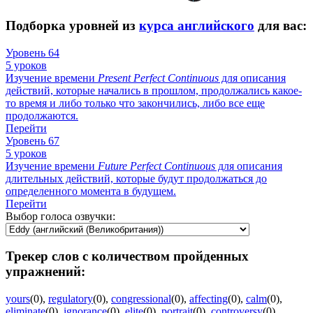
Подборка уровней из
курса английского
для вас:
Уровень 64
5 уроков
Изучение времени
Present
Perfect
Continuous
для описания
действий, которые начались в прошлом, продолжались какое-
то время и либо только что закончились, либо все еще
продолжаются.
Перейти
Уровень 67
5 уроков
Изучение времени
Future
Perfect
Continuous
для описания
длительных действий, которые будут продолжаться до
определенного момента в будущем.
Перейти
Выбор голоса озвучки:
Трекер слов с количеством пройденных
упражнений:
yours
(0)
,
regulatory
(0)
,
congressional
(0)
,
affecting
(0)
,
calm
(0)
,
eliminate
(0)
,
ignorance
(0)
,
elite
(0)
,
portrait
(0)
,
controversy
(0)
,