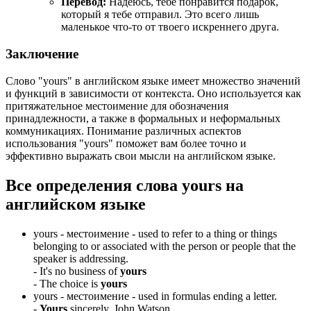
Перевод:
Надеюсь, тебе понравится подарок,
который я тебе отправил. Это всего лишь
маленькое что-то от твоего искреннего друга.
Заключение
Слово "yours" в английском языке имеет множество значений
и функций в зависимости от контекста. Оно используется как
притяжательное местоимение для обозначения
принадлежности, а также в формальных и неформальных
коммуникациях. Понимание различных аспектов
использования "yours" поможет вам более точно и
эффективно выражать свои мысли на английском языке.
Все определения слова
yours
на
английском языке
yours -
местоимение
- used to refer to a thing or things
belonging to or associated with the person or people that the
speaker is addressing.
-
It's no business of
yours
-
The choice is
yours
yours -
местоимение
- used in formulas ending a letter.
-
Yours
sincerely, John Watson