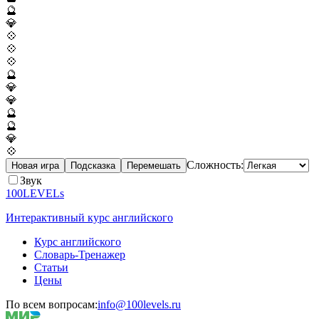
🔮
💎
💠
💠
💠
🔮
💎
💎
🔮
🔮
💎
💠
Сложность:
Новая игра
Подсказка
Перемешать
Звук
100LEVELs
Интерактивный курс английского
Курс английского
Словарь-Тренажер
Статьи
Цены
По всем вопросам:
info@100levels.ru