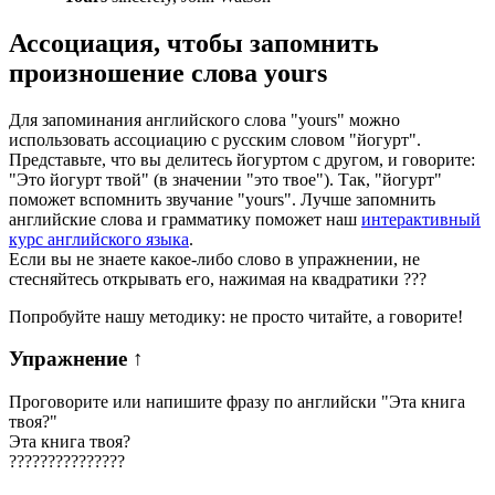
Ассоциация
, чтобы запомнить
произношение слова
yours
Для запоминания английского слова "yours" можно
использовать ассоциацию с русским словом "йогурт".
Представьте, что вы делитесь йогуртом с другом, и говорите:
"Это йогурт твой" (в значении "это твое"). Так, "йогурт"
поможет вспомнить звучание "yours". Лучше запомнить
английские слова и грамматику поможет наш
интерактивный
курс английского языка
.
Если вы не знаете какое-либо слово в упражнении, не
стесняйтесь открывать его, нажимая на квадратики
?
?
?
Попробуйте нашу методику: не просто читайте, а говорите!
Упражнение
↑
Проговорите или напишите фразу по английски "
Эта книга
твоя?
"
Эта книга твоя?
?
?
?
?
?
?
?
?
?
?
?
?
?
?
?