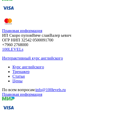
Правовая информация
ИП Скоро
пупов
Вяче
слав
Валер
ьевич
ОГР
НИП
32542
05000
91700
+7960
276
8000
100LEVELs
Интерактивный курс английского
Курс английского
Тренажер
Статьи
Цены
По всем вопросам:
info@100levels.ru
Правовая информация