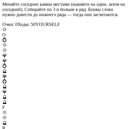
Меняйте соседние камни местами (нажмите на один, затем на
соседний). Собирайте по 3 и больше в ряд. Буквы слова
нужно довести до нижнего ряда — тогда они засчитаются.
Очки:
0
Ходы:
50
Y
O
U
R
S
E
L
F
💠
O
💍
💠
💠
💎
💎
💍
🔮
💎
💍
🔮
💎
🔮
🔮
F
💠
💠
🔮
R