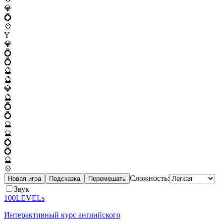
💎
💍
💠
Y
💎
💍
💍
🔮
🔮
💎
🔮
💍
💍
🔮
🔮
💍
💍
🔮
💠
Сложность:
Новая игра
Подсказка
Перемешать
Звук
100LEVELs
Интерактивный курс английского