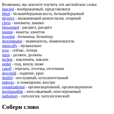
Возможно, вы захотите изучить эти английские слова:
fancied
- воображаемый, представлялся
tibial
- большеберцовая кость, большеберцовый
divisive
- вызывающий разногласия, спорный
chess
- шахматы, шашки
blossomed
- расцвел, расцвёл
quanta
- кванты, квантов
hospital
- больница, больницу
denominator
- знаменатель, знаменователь
musically
- музыкально
now
- сейчас, теперь
must
- должен, должны
incline
- наклонять, наклон
under
- под, внизу, ниже
cutoff
- отрезать, отсечка, отсечение
downfall
- падение, крах
dutiful
- послушный, исполнительный
indoors
- в помещении, внутри
organizational
- организационный, организационное
inexhaustible
- неиссякаемый, неисчерпаемый
pathology
- патология, патологический
Собери слово