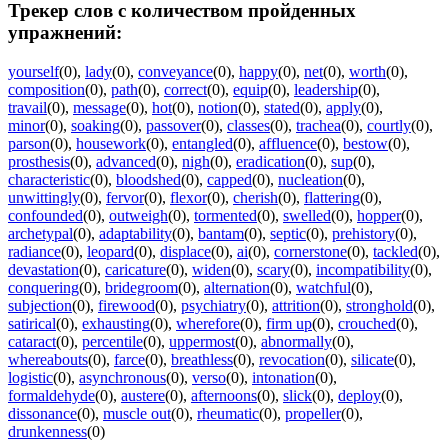
Трекер слов с количеством пройденных
упражнений:
yourself
(0)
,
lady
(0)
,
conveyance
(0)
,
happy
(0)
,
net
(0)
,
worth
(0)
,
composition
(0)
,
path
(0)
,
correct
(0)
,
equip
(0)
,
leadership
(0)
,
travail
(0)
,
message
(0)
,
hot
(0)
,
notion
(0)
,
stated
(0)
,
apply
(0)
,
minor
(0)
,
soaking
(0)
,
passover
(0)
,
classes
(0)
,
trachea
(0)
,
courtly
(0)
,
parson
(0)
,
housework
(0)
,
entangled
(0)
,
affluence
(0)
,
bestow
(0)
,
prosthesis
(0)
,
advanced
(0)
,
nigh
(0)
,
eradication
(0)
,
sup
(0)
,
characteristic
(0)
,
bloodshed
(0)
,
capped
(0)
,
nucleation
(0)
,
unwittingly
(0)
,
fervor
(0)
,
flexor
(0)
,
cherish
(0)
,
flattering
(0)
,
confounded
(0)
,
outweigh
(0)
,
tormented
(0)
,
swelled
(0)
,
hopper
(0)
,
archetypal
(0)
,
adaptability
(0)
,
bantam
(0)
,
septic
(0)
,
prehistory
(0)
,
radiance
(0)
,
leopard
(0)
,
displace
(0)
,
ai
(0)
,
cornerstone
(0)
,
tackled
(0)
,
devastation
(0)
,
caricature
(0)
,
widen
(0)
,
scary
(0)
,
incompatibility
(0)
,
conquering
(0)
,
bridegroom
(0)
,
alternation
(0)
,
watchful
(0)
,
subjection
(0)
,
firewood
(0)
,
psychiatry
(0)
,
attrition
(0)
,
stronghold
(0)
,
satirical
(0)
,
exhausting
(0)
,
wherefore
(0)
,
firm up
(0)
,
crouched
(0)
,
cataract
(0)
,
percentile
(0)
,
uppermost
(0)
,
abnormally
(0)
,
whereabouts
(0)
,
farce
(0)
,
breathless
(0)
,
revocation
(0)
,
silicate
(0)
,
logistic
(0)
,
asynchronous
(0)
,
verso
(0)
,
intonation
(0)
,
formaldehyde
(0)
,
austere
(0)
,
afternoons
(0)
,
slick
(0)
,
deploy
(0)
,
dissonance
(0)
,
muscle out
(0)
,
rheumatic
(0)
,
propeller
(0)
,
drunkenness
(0)