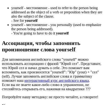
yourself -
местоимение
- used to refer to the person being
addressed as the object of a verb or preposition when they are
also the subject of the clause.
-
See for
yourself
yourself -
местоимение
- you personally (used to emphasize
the person being addressed).
-
You're going to have to do it
yourself
Ассоциация
, чтобы запомнить
произношение слова
yourself
Для запоминания английского слова "yourself" можно
использовать ассоциацию с фразой "Юрий сел". Представьте,
что Юрий сел и начал думать о себе. Это поможет вам
вспомнить, как произносится "yourself": "Юр" (your) + "сел"
(self). Лучше запомнить английские слова и грамматику
поможет наш
интерактивный курс английского языка
.
Если вы не знаете какое-либо слово в упражнении, не
стесняйтесь открывать его, нажимая на квадратики
?
?
?
Попробуйте нашу методику: не просто читайте, а говорите!