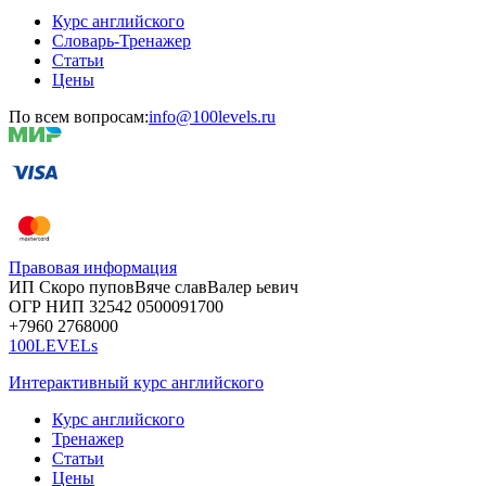
Курс английского
Словарь-Тренажер
Статьи
Цены
По всем вопросам:
info@100levels.ru
Правовая информация
ИП Скоро
пупов
Вяче
слав
Валер
ьевич
ОГР
НИП
32542
05000
91700
+7960
276
8000
100LEVELs
Интерактивный курс английского
Курс английского
Тренажер
Статьи
Цены