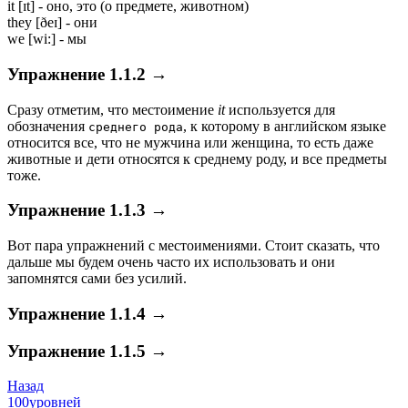
it
[ɪt]
- оно, это (о предмете, животном)
they
[ðeɪ]
- они
we
[wi:]
- мы
Упражнение 1.1.2
→
Сразу отметим, что местоимение
it
используется для
обозначения
, к которому в английском языке
среднего рода
относится все, что не мужчина или женщина, то есть даже
животные и дети относятся к среднему роду, и все предметы
тоже.
Упражнение 1.1.3
→
Вот пара упражнений с местоимениями. Стоит сказать, что
дальше мы будем очень часто их использовать и они
запомнятся сами без усилий.
Упражнение 1.1.4
→
Упражнение 1.1.5
→
Назад
100уровней