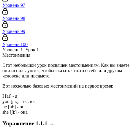
Уровень 97
Уровень 98
Уровень 99
Уровень 100
Уровень 1. Урок 1.
Местоимения
Этот небольшой урок посвящен местоимениям. Как вы знаете,
они используются, чтобы сказать что-то о себе или другом
человеке или предмете.
Вот несколько базовых местоимений на первое время:
I
[ai]
- я
you
[ju:]
- ты, вы
he
[hi:]
- он
she
[ʃi:]
- она
Упражнение 1.1.1
→