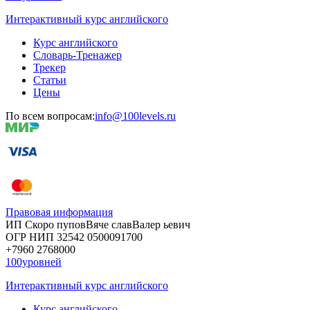
Интерактивный курс английского
Курс английского
Словарь-Тренажер
Трекер
Статьи
Цены
По всем вопросам:
info@100levels.ru
Правовая информация
ИП Скоро
пупов
Вяче
слав
Валер
ьевич
ОГР
НИП
32542
05000
91700
+7960
276
8000
100уровней
Интерактивный курс английского
Курс английского