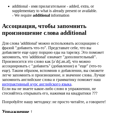
additional -
имя прилагательное
- added, extra, or
supplementary to what is already present or available.
-
We require
additional
information
Ассоциация
, чтобы запомнить
произношение слова
additional
Для слова 'additional' можно использовать ассоциацию с
фразой "добавить что-то". Представьте себе, что вы
добавляете еще одну порцию еды на тарелку. Это поможет
запомнить, что 'additional' означает "дополнительный".
Произносится это слово как [əˈdɪʃ.ən.əl], что можно
ассоциировать с "добавить" (добавление) и "еще" (что-то
еще). Таким образом, вспомнив о добавлении, вы сможете
легче запомнить и произношение, и значение слова. Лучше
запомнить английские слова и грамматику поможет наш
интерактивный курс английского языка
.
Если вы не знаете какое-либо слово в упражнении, не
стесняйтесь открывать его, нажимая на квадратики
?
?
?
Попробуйте нашу методику: не просто читайте, а говорите!
Упражнение
↑