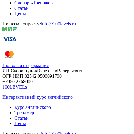
Словарь-Тренажер
Статьи
Цены
По всем вопросам:
info@100levels.ru
Правовая информация
ИП Скоро
пупов
Вяче
слав
Валер
ьевич
ОГР
НИП
32542
05000
91700
+7960
276
8000
100LEVELs
Интерактивный курс английского
Курс английского
Тренажер
Статьи
Цены
По всем вопросам:
info@100levels.ru