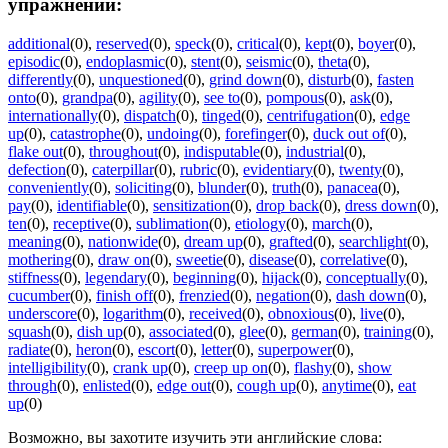
упражнений:
additional
(0)
,
reserved
(0)
,
speck
(0)
,
critical
(0)
,
kept
(0)
,
boyer
(0)
,
episodic
(0)
,
endoplasmic
(0)
,
stent
(0)
,
seismic
(0)
,
theta
(0)
,
differently
(0)
,
unquestioned
(0)
,
grind down
(0)
,
disturb
(0)
,
fasten
onto
(0)
,
grandpa
(0)
,
agility
(0)
,
see to
(0)
,
pompous
(0)
,
ask
(0)
,
internationally
(0)
,
dispatch
(0)
,
tinged
(0)
,
centrifugation
(0)
,
edge
up
(0)
,
catastrophe
(0)
,
undoing
(0)
,
forefinger
(0)
,
duck out of
(0)
,
flake out
(0)
,
throughout
(0)
,
indisputable
(0)
,
industrial
(0)
,
defection
(0)
,
caterpillar
(0)
,
rubric
(0)
,
evidentiary
(0)
,
twenty
(0)
,
conveniently
(0)
,
soliciting
(0)
,
blunder
(0)
,
truth
(0)
,
panacea
(0)
,
pay
(0)
,
identifiable
(0)
,
sensitization
(0)
,
drop back
(0)
,
dress down
(0)
,
ten
(0)
,
receptive
(0)
,
sublimation
(0)
,
etiology
(0)
,
march
(0)
,
meaning
(0)
,
nationwide
(0)
,
dream up
(0)
,
grafted
(0)
,
searchlight
(0)
,
mothering
(0)
,
draw on
(0)
,
sweetie
(0)
,
disease
(0)
,
correlative
(0)
,
stiffness
(0)
,
legendary
(0)
,
beginning
(0)
,
hijack
(0)
,
conceptually
(0)
,
cucumber
(0)
,
finish off
(0)
,
frenzied
(0)
,
negation
(0)
,
dash down
(0)
,
underscore
(0)
,
logarithm
(0)
,
received
(0)
,
obnoxious
(0)
,
live
(0)
,
squash
(0)
,
dish up
(0)
,
associated
(0)
,
glee
(0)
,
german
(0)
,
training
(0)
,
radiate
(0)
,
heron
(0)
,
escort
(0)
,
letter
(0)
,
superpower
(0)
,
intelligibility
(0)
,
crank up
(0)
,
creep up on
(0)
,
flashy
(0)
,
show
through
(0)
,
enlisted
(0)
,
edge out
(0)
,
cough up
(0)
,
anytime
(0)
,
eat
up
(0)
Возможно, вы захотите изучить эти английские слова: