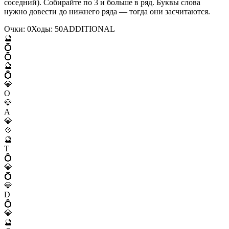
соседний). Собирайте по 3 и больше в ряд. Буквы слова
нужно довести до нижнего ряда — тогда они засчитаются.
Очки:
0
Ходы:
50
A
D
D
I
T
I
O
N
A
L
🔮
💍
💍
🔮
💍
💎
O
💎
A
💎
💠
🔮
T
💍
💎
💍
💎
D
💍
💎
🔮