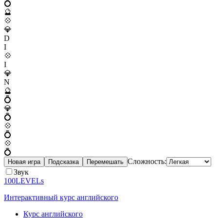
💍
🔮
💠
💎
D
I
💠
I
💎
N
🔮
💍
💎
💍
💠
💍
💠
💍
Сложность:
Новая игра
Подсказка
Перемешать
Звук
100LEVELs
Интерактивный курс английского
Курс английского