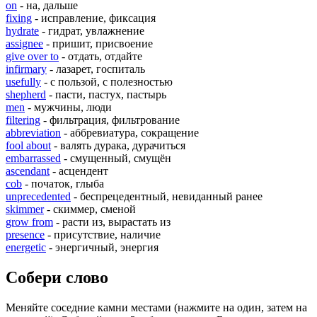
on
- на, дальше
fixing
- исправление, фиксация
hydrate
- гидрат, увлажнение
assignee
- пришит, присвоение
give over to
- отдать, отдайте
infirmary
- лазарет, госпиталь
usefully
- с пользой, с полезностью
shepherd
- пасти, пастух, пастырь
men
- мужчины, люди
filtering
- фильтрация, фильтрование
abbreviation
- аббревиатура, сокращение
fool about
- валять дурака, дурачиться
embarrassed
- смущенный, смущён
ascendant
- асцендент
cob
- початок, глыба
unprecedented
- беспрецедентный, невиданный ранее
skimmer
- скиммер, сменой
grow from
- расти из, вырастать из
presence
- присутствие, наличие
energetic
- энергичный, энергия
Собери слово
Меняйте соседние камни местами (нажмите на один, затем на