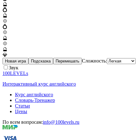
🔮
💍
🔮
💠
💍
💠
🔮
💠
🔮
💎
Сложность:
Новая игра
Подсказка
Перемешать
Звук
100LEVELs
Интерактивный курс английского
Курс английского
Словарь-Тренажер
Статьи
Цены
По всем вопросам:
info@100levels.ru