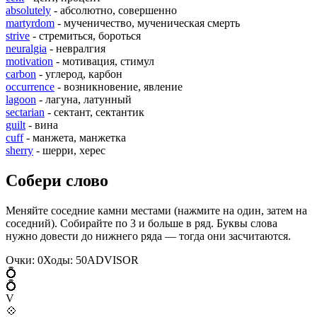
absolutely
- абсолютно, совершенно
martyrdom
- мученичество, мученическая смерть
strive
- стремиться, бороться
neuralgia
- невралгия
motivation
- мотивация, стимул
carbon
- углерод, карбон
occurrence
- возникновение, явление
lagoon
- лагуна, латунный
sectarian
- сектант, сектантик
guilt
- вина
cuff
- манжета, манжетка
sherry
- шерри, херес
Собери слово
Меняйте соседние камни местами (нажмите на один, затем на
соседний). Собирайте по 3 и больше в ряд. Буквы слова
нужно довести до нижнего ряда — тогда они засчитаются.
Очки:
0
Ходы:
50
A
D
V
I
S
O
R
💍
💍
V
💠