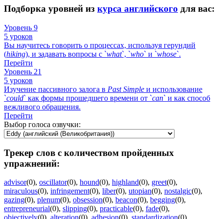
Подборка уровней из
курса английского
для вас:
Уровень 9
5 уроков
Вы научитесь говорить о процессах, используя герундий
(
hiking
), и задавать вопросы с `
what
`, `
who
` и `
whose
`.
Перейти
Уровень 21
5 уроков
Изучение пассивного залога в
Past
Simple
и использование
`
could
` как формы прошедшего времени от `
can
` и как способ
вежливого обращения.
Перейти
Выбор голоса озвучки:
Трекер слов с количеством пройденных
упражнений:
advisor
(0)
,
oscillator
(0)
,
hound
(0)
,
highland
(0)
,
greet
(0)
,
miraculous
(0)
,
infringement
(0)
,
liber
(0)
,
utopian
(0)
,
nostalgic
(0)
,
gazing
(0)
,
plenum
(0)
,
obsession
(0)
,
beacon
(0)
,
begging
(0)
,
entrepreneurial
(0)
,
slipping
(0)
,
practicable
(0)
,
fade
(0)
,
objectively
(0)
,
alteration
(0)
,
adhesion
(0)
,
standardization
(0)
,