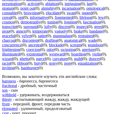
perspiration
(0)
,
activist
(0)
,
ablation
(0)
,
intriguing
(0)
,
lan
(0)
,
stratum
(0)
,
point out
(0)
,
almighty
(0)
,
incarnation
(0)
,
ontological
(0)
,
constable
(0)
,
browning
(0)
,
elucidate
(0)
,
swan
(0)
,
jagged
(0)
,
cereal
(0)
,
opt
(0)
,
informative
(0)
,
fragmented
(0)
,
lifelong
(0)
,
lew
(0)
,
cosmos
(0)
,
demography
(0)
,
tuning
(0)
,
logging
(0)
,
fascination
(0)
,
transcript
(0)
,
surround
(0)
,
lofty
(0)
,
discern
(0)
,
inspect
(0)
,
greed
(0)
,
prop
(0)
,
annex
(0)
,
temperate
(0)
,
vaguely
(0)
,
brake
(0)
,
bandage
(0)
,
graceful
(0)
,
velvet
(0)
,
satire
(0)
,
mammalian
(0)
,
restrained
(0)
,
charcoal
(0)
,
discontent
(0)
,
drafting
(0)
,
anatomical
(0)
,
wade
(0)
,
concurrence
(0)
,
ancestral
(0)
,
blockade
(0)
,
scream
(0)
,
grandson
(0)
,
frightening
(0)
,
coercion
(0)
,
odor
(0)
,
swinging
(0)
,
aperture
(0)
,
illuminated
(0)
,
existential
(0)
,
westward
(0)
,
boarding
(0)
,
violin
(0)
,
wizard
(0)
,
ghetto
(0)
,
parcel
(0)
,
curvature
(0)
,
guild
(0)
,
drawer
(0)
,
racist
(0)
,
ribbon
(0)
,
butyl
(0)
,
noisy
(0)
,
pore
(0)
,
equalization
(0)
,
inviting
(0)
,
hamburger
(0)
Возможно, вы захотите изучить эти английские слова:
baroness
- баронесса, баронесеса
fractional
- дробный, частичный
son
- сын
withhold
- удерживать, воздерживаться
thirsty
- испытывающий жажду, жажду, жаждущий
front
- передний, фронт, передняя часть
elongated
- удлиненный, продолговатый
cent
- цент, процент