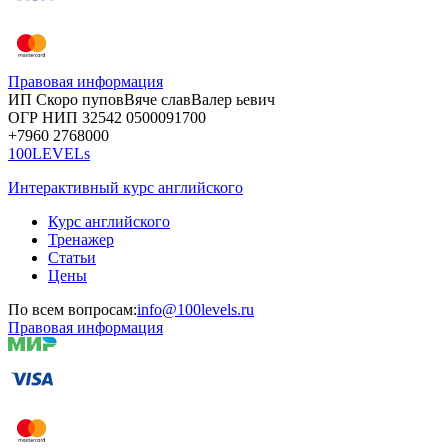
Правовая информация
ИП Скоро
пупов
Вяче
слав
Валер
ьевич
ОГР
НИП
32542
05000
91700
+7960
276
8000
100LEVELs
Интерактивный курс английского
Курс английского
Тренажер
Статьи
Цены
По всем вопросам:
info@100levels.ru
Правовая информация