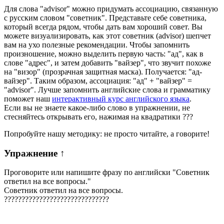
Для слова "advisor" можно придумать ассоциацию, связанную
с русским словом "советник". Представьте себе советника,
который всегда рядом, чтобы дать вам хороший совет. Вы
можете визуализировать, как этот советник (advisor) шепчет
вам на ухо полезные рекомендации. Чтобы запомнить
произношение, можно выделить первую часть: "ад", как в
слове "адрес", и затем добавить "вайзер", что звучит похоже
на "визор" (прозрачная защитная маска). Получается: "ад-
вайзер". Таким образом, ассоциация: "ад" + "вайзер" =
"advisor". Лучше запомнить английские слова и грамматику
поможет наш
интерактивный курс английского языка
.
Если вы не знаете какое-либо слово в упражнении, не
стесняйтесь открывать его, нажимая на квадратики
?
?
?
Попробуйте нашу методику: не просто читайте, а говорите!
Упражнение
↑
Проговорите или напишите фразу по английски "
Советник
ответил на все вопросы.
"
Советник ответил на все вопросы.
?
?
?
?
?
?
?
?
?
?
?
?
?
?
?
?
?
?
?
?
?
?
?
?
?
?
?
?
?
?