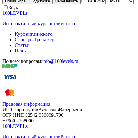
Сложность:
Новая игра
Подсказка
Перемешать
Звук
100LEVELs
Интерактивный курс английского
Курс английского
Словарь-Тренажер
Статьи
Цены
По всем вопросам:
info@100levels.ru
Правовая информация
ИП Скоро
пупов
Вяче
слав
Валер
ьевич
ОГР
НИП
32542
05000
91700
+7960
276
8000
100LEVELs
Интерактивный курс английского