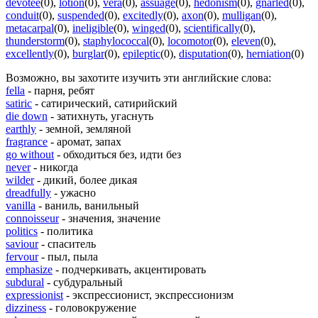
devotee
(0)
,
lotion
(0)
,
vera
(0)
,
assuage
(0)
,
hedonism
(0)
,
gnarled
(0)
,
conduit
(0)
,
suspended
(0)
,
excitedly
(0)
,
axon
(0)
,
mulligan
(0)
,
metacarpal
(0)
,
ineligible
(0)
,
winged
(0)
,
scientifically
(0)
,
thunderstorm
(0)
,
staphylococcal
(0)
,
locomotor
(0)
,
eleven
(0)
,
excellently
(0)
,
burglar
(0)
,
epileptic
(0)
,
disputation
(0)
,
herniation
(0)
Возможно, вы захотите изучить эти английские слова:
fella
- парня, ребят
satiric
- сатирический, сатирийский
die down
- затихнуть, угаснуть
earthly
- земной, земляной
fragrance
- аромат, запах
go without
- обходиться без, идти без
never
- никогда
wilder
- дикий, более дикая
dreadfully
- ужасно
vanilla
- ваниль, ванильный
connoisseur
- значения, значение
politics
- политика
saviour
- спаситель
fervour
- пыл, пыла
emphasize
- подчеркивать, акцентировать
subdural
- субдуральный
expressionist
- экспрессионист, экспрессионизм
dizziness
- головокружение