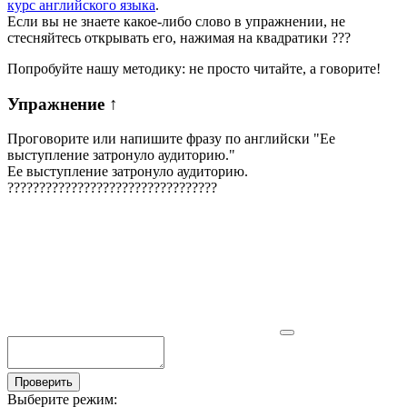
курс английского языка
.
Если вы не знаете какое-либо слово в упражнении, не
стесняйтесь открывать его, нажимая на квадратики
?
?
?
Попробуйте нашу методику: не просто читайте, а говорите!
Упражнение
↑
Проговорите или напишите фразу по английски "
Ее
выступление затронуло аудиторию.
"
Ее выступление затронуло аудиторию.
?
?
?
?
?
?
?
?
?
?
?
?
?
?
?
?
?
?
?
?
?
?
?
?
?
?
?
?
?
?
?
?
?
Проверить
Выберите режим: