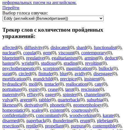
неформальных писем на английском.
Перейти
Выбор голоса озвучки:
Трекер слов с количеством пройденных
упражнений:
affected
(0)
,
diffusivity
(0)
,
dislocated
(0)
,
shard
(0)
,
functionalist
(0)
,
nuclear
(0)
,
copula
(0)
,
gem
(0)
,
viscount
(0)
,
contemporary
(0)
,
blueprint
(0)
,
regulative
(0)
,
egalitarianism
(0)
,
arming
(0)
,
deduct
(0)
,
hasten
(0)
,
wright
(0)
,
studious
(0)
,
grading
(0)
,
revolting
(0)
,
psychotherapeutic
(0)
,
scorpion
(0)
,
magnification
(0)
,
bullock
(0)
,
surat
(0)
,
circled
(0)
,
finitude
(0)
,
blur
(0)
,
avidly
(0)
,
disengage
(0)
,
mortification
(0)
,
grandchild
(0)
,
precipice
(0)
,
insistent
(0)
,
hydraulics
(0)
,
moll
(0)
,
tentacle
(0)
,
reallocation
(0)
,
cate
(0)
,
portraiture
(0)
,
expiry
(0)
,
cease
(0)
,
tarot
(0)
,
rescission
(0)
,
maternity
(0)
,
effigy
(0)
,
eager
(0)
,
spinster
(0)
,
channeling
(0)
,
vulva
(0)
,
argent
(0)
,
rabble
(0)
,
quarterback
(0)
,
suburbia
(0)
,
likeness
(0)
,
derivative
(0)
,
phonetic
(0)
,
geomorphology
(0)
,
homeostatic
(0)
,
scales
(0)
,
existent
(0)
,
courteously
(0)
,
confidentiality
(0)
,
concomitantly
(0)
,
woodworking
(0)
,
karate
(0)
,
disarmed
(0)
,
paperback
(0)
,
thundering
(0)
,
erupt
(0)
,
plebeian
(0)
,
resection
(0)
,
reptile
(0)
,
propellant
(0)
,
purpura
(0)
,
contemptible
(0)
,