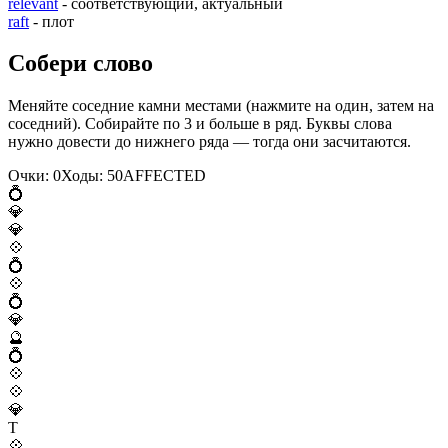
relevant
- соответствующий, актуальный
raft
- плот
Собери слово
Меняйте соседние камни местами (нажмите на один, затем на
соседний). Собирайте по 3 и больше в ряд. Буквы слова
нужно довести до нижнего ряда — тогда они засчитаются.
Очки:
0
Ходы:
50
A
F
F
E
C
T
E
D
💍
💎
💎
💠
💍
💠
💍
💎
🔮
💍
💠
💠
💎
T
💠