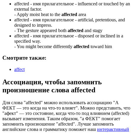
affected -
имя прилагательное
- influenced or touched by an
external factor.
-
Apply moist heat to the
affected
area
affected -
имя прилагательное
- artificial, pretentious, and
designed to impress.
-
The gesture appeared both
affected
and stagy
affected -
имя прилагательное
- disposed or inclined in a
specified way.
-
You might become differently
affected
toward him
Смотрите также:
affect
Ассоциация
, чтобы запомнить
произношение слова
affected
Для слова "affected" можно использовать ассоциацию "А
ФЕКТ — это когда на что-то влияет". Можно представить, что
"афект" — это состояние, когда что-то под влиянием (affected)
вызывает изменения. Таким образом, "а ФЕКТ" помогает
запомнить произношение "affected". Лучше запомнить
английские слова и грамматику поможет наш
интерактивный