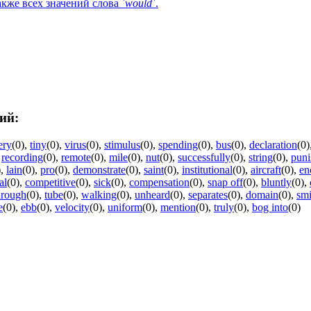
кже всех значений слова `
would
`.
ий:
ery
(0)
,
tiny
(0)
,
virus
(0)
,
stimulus
(0)
,
spending
(0)
,
bus
(0)
,
declaration
(0)
,
recording
(0)
,
remote
(0)
,
mile
(0)
,
nut
(0)
,
successfully
(0)
,
string
(0)
,
pun
)
,
lain
(0)
,
pro
(0)
,
demonstrate
(0)
,
saint
(0)
,
institutional
(0)
,
aircraft
(0)
,
en
al
(0)
,
competitive
(0)
,
sick
(0)
,
compensation
(0)
,
snap off
(0)
,
bluntly
(0)
,
hrough
(0)
,
tube
(0)
,
walking
(0)
,
unheard
(0)
,
separates
(0)
,
domain
(0)
,
smi
e
(0)
,
ebb
(0)
,
velocity
(0)
,
uniform
(0)
,
mention
(0)
,
truly
(0)
,
bog into
(0)