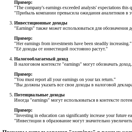
Пример:
"
The company's earnings exceeded analysts' expectations this q
"Прибыль компании превысила ожидания аналитиков в эт
Инвестиционные доходы
"Earnings" также может использоваться для обозначения
Пример:
"
Her earnings from investments have been steadily increasing.
"
"Её доходы от инвестиций постоянно растут."
Налогооблагаемый доход
В налоговом контексте "earnings" могут обозначать дох
Пример:
"
You must report all your earnings on your tax return.
"
"Вы должны указать все свои доходы в налоговой деклар
Потенциальные доходы
Иногда "earnings" могут использоваться в контексте пот
Пример:
"
Investing in education can significantly increase your future e
"Инвестиции в образование могут значительно увеличит