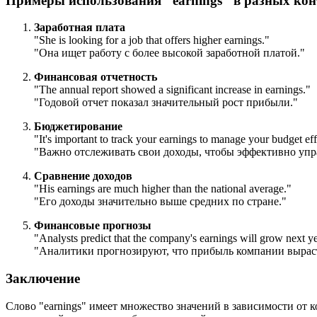
Примеры использования "earnings" в разных кон
Заработная плата
"
She is looking for a job that offers higher earnings.
"
"Она ищет работу с более высокой заработной платой."
Финансовая отчетность
"
The annual report showed a significant increase in earnings.
"
"Годовой отчет показал значительный рост прибыли."
Бюджетирование
"
It's important to track your earnings to manage your budget eff
"Важно отслеживать свои доходы, чтобы эффективно упр
Сравнение доходов
"
His earnings are much higher than the national average.
"
"Его доходы значительно выше средних по стране."
Финансовые прогнозы
"
Analysts predict that the company's earnings will grow next ye
"Аналитики прогнозируют, что прибыль компании выраст
Заключение
Слово "earnings" имеет множество значений в зависимости от к