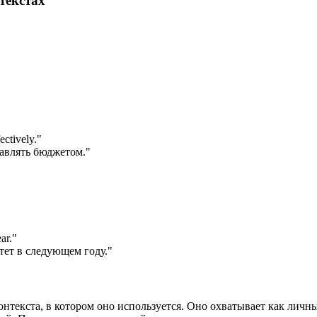
текстах
ectively.
"
авлять бюджетом."
ar.
"
ет в следующем году."
онтекста, в котором оно используется. Оно охватывает как личн