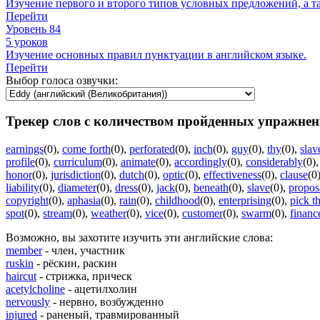
Изучение первого и второго типов условных предложений, а та
Перейти
Уровень 84
5 уроков
Изучение основных правил пунктуации в английском языке.
Перейти
Выбор голоса озвучки:
Трекер слов с количеством пройденных упражнен
earnings
(0)
,
come forth
(0)
,
perforated
(0)
,
inch
(0)
,
guy
(0)
,
thy
(0)
,
slav
profile
(0)
,
curriculum
(0)
,
animate
(0)
,
accordingly
(0)
,
considerably
(0)
honor
(0)
,
jurisdiction
(0)
,
dutch
(0)
,
optic
(0)
,
effectiveness
(0)
,
clause
(0
liability
(0)
,
diameter
(0)
,
dress
(0)
,
jack
(0)
,
beneath
(0)
,
slave
(0)
,
propos
copyright
(0)
,
aphasia
(0)
,
rain
(0)
,
childhood
(0)
,
enterprising
(0)
,
pick t
spot
(0)
,
stream
(0)
,
weather
(0)
,
vice
(0)
,
customer
(0)
,
swarm
(0)
,
financ
Возможно, вы захотите изучить эти английские слова:
member
- член, участник
ruskin
- рёскин, раскин
haircut
- стрижка, прическ
acetylcholine
- ацетилхолин
nervously
- нервно, возбужденно
injured
- раненый, травмированный