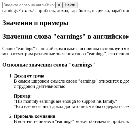
×
Найти
earnings
/ˈɝːnɪŋz/
- прибыль, доход, заработок, выручка, заработ
Значения и примеры
Значения слова "earnings" в английско
Слово "earnings" в английском языке в основном используется 
мы рассмотрим различные значения слова "earnings", его испол
Основные значения слова "earnings"
Доход от труда
В самом широком смысле слово "earnings" относится к до
с трудовой деятельностью.
Пример:
"
His monthly earnings are enough to support his family.
"
"Его ежемесячный доход достаточно, чтобы содержать се
Прибыль компании
В контексте бизнеса "earnings" может обозначать прибыл