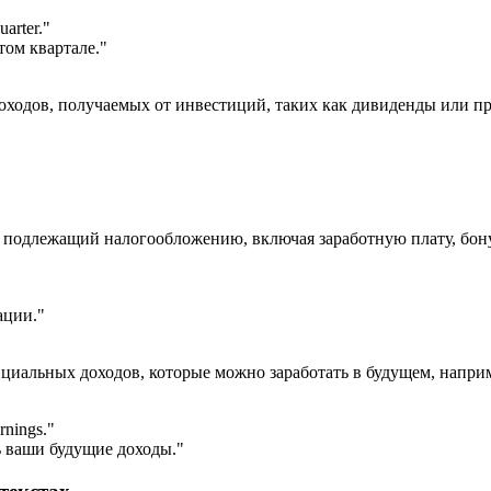
uarter.
"
ом квартале."
 доходов, получаемых от инвестиций, таких как дивиденды или п
од, подлежащий налогообложению, включая заработную плату, бон
ации."
енциальных доходов, которые можно заработать в будущем, напр
arnings.
"
ь ваши будущие доходы."