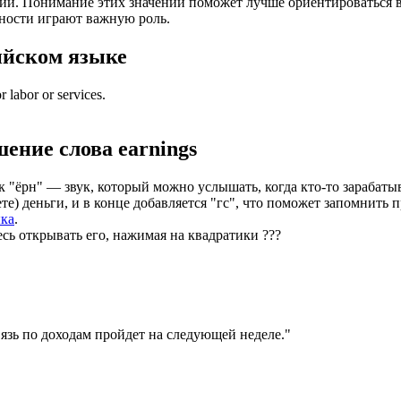
ий. Понимание этих значений поможет лучше ориентироваться в
тности играют важную роль.
ийском языке
r labor or services.
шение слова
earnings
 "ёрн" — звук, который можно услышать, когда кто-то зарабатыва
аете) деньги, и в конце добавляется "гс", что поможет запомнит
ыка
.
есь открывать его, нажимая на квадратики
?
?
?
язь по доходам пройдет на следующей неделе.
"