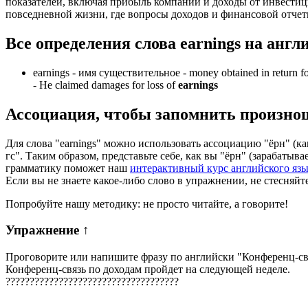
показателей, включая прибыль компаний и доходы от инвестиц
повседневной жизни, где вопросы доходов и финансовой отче
Все определения слова
earnings
на англ
earnings -
имя существительное
- money obtained in return fo
-
He claimed damages for loss of
earnings
Ассоциация
, чтобы запомнить произно
Для слова "earnings" можно использовать ассоциацию "ёрн" (как
гс". Таким образом, представьте себе, как вы "ёрн" (зарабатыв
грамматику поможет наш
интерактивный курс английского яз
Если вы не знаете какое-либо слово в упражнении, не стесняйт
Попробуйте нашу методику: не просто читайте, а говорите!
Упражнение
↑
Проговорите или напишите фразу по английски "
Конференц-св
Конференц-связь по доходам пройдет на следующей неделе.
?
?
?
?
?
?
?
?
?
?
?
?
?
?
?
?
?
?
?
?
?
?
?
?
?
?
?
?
?
?
?
?
?
?
?
?