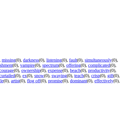
,
missing
(0)
,
darkness
(0)
,
listening
(0)
,
fault
(0)
,
simultaneously
(0)
,
ishment
(0)
,
vampire
(0)
,
spectrum
(0)
,
offering
(0)
,
complicated
(0)
,
courage
(0)
,
ownership
(0)
,
expense
(0)
,
beach
(0)
,
productivity
(0)
,
curtailed
(0)
,
ex
(0)
,
snow
(0)
,
swaying
(0)
,
teach
(0)
,
crisp
(0)
,
gift
(0)
,
le
(0)
,
artist
(0)
,
flog off
(0)
,
promise
(0)
,
dominant
(0)
,
effectively
(0)
,