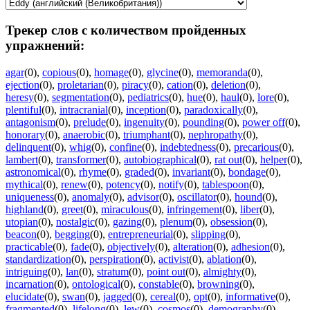
Трекер слов с количеством пройденных
упражнений:
agar
(0)
,
copious
(0)
,
homage
(0)
,
glycine
(0)
,
memoranda
(0)
,
ejection
(0)
,
proletarian
(0)
,
piracy
(0)
,
cation
(0)
,
deletion
(0)
,
heresy
(0)
,
segmentation
(0)
,
pediatrics
(0)
,
hue
(0)
,
haul
(0)
,
lore
(0)
,
plentiful
(0)
,
intracranial
(0)
,
inception
(0)
,
paradoxically
(0)
,
antagonism
(0)
,
prelude
(0)
,
ingenuity
(0)
,
pounding
(0)
,
power off
(0)
,
honorary
(0)
,
anaerobic
(0)
,
triumphant
(0)
,
nephropathy
(0)
,
delinquent
(0)
,
whig
(0)
,
confine
(0)
,
indebtedness
(0)
,
precarious
(0)
,
lambert
(0)
,
transformer
(0)
,
autobiographical
(0)
,
rat out
(0)
,
helper
(0)
,
astronomical
(0)
,
rhyme
(0)
,
graded
(0)
,
invariant
(0)
,
bondage
(0)
,
mythical
(0)
,
renew
(0)
,
potency
(0)
,
notify
(0)
,
tablespoon
(0)
,
uniqueness
(0)
,
anomaly
(0)
,
advisor
(0)
,
oscillator
(0)
,
hound
(0)
,
highland
(0)
,
greet
(0)
,
miraculous
(0)
,
infringement
(0)
,
liber
(0)
,
utopian
(0)
,
nostalgic
(0)
,
gazing
(0)
,
plenum
(0)
,
obsession
(0)
,
beacon
(0)
,
begging
(0)
,
entrepreneurial
(0)
,
slipping
(0)
,
practicable
(0)
,
fade
(0)
,
objectively
(0)
,
alteration
(0)
,
adhesion
(0)
,
standardization
(0)
,
perspiration
(0)
,
activist
(0)
,
ablation
(0)
,
intriguing
(0)
,
lan
(0)
,
stratum
(0)
,
point out
(0)
,
almighty
(0)
,
incarnation
(0)
,
ontological
(0)
,
constable
(0)
,
browning
(0)
,
elucidate
(0)
,
swan
(0)
,
jagged
(0)
,
cereal
(0)
,
opt
(0)
,
informative
(0)
,
fragmented
(0)
,
lifelong
(0)
,
lew
(0)
,
cosmos
(0)
,
demography
(0)
,