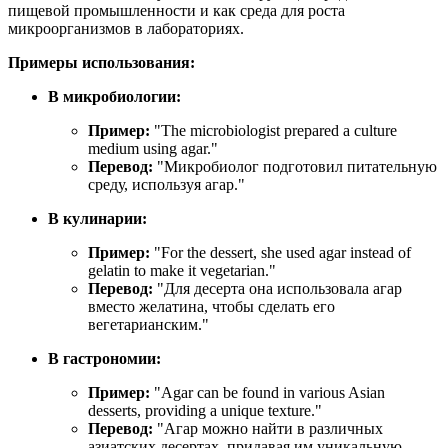
пищевой промышленности и как среда для роста
микроорганизмов в лабораториях.
Примеры использования:
В микробиологии:
Пример:
"
The microbiologist prepared a culture
medium using agar.
"
Перевод:
"Микробиолог подготовил питательную
среду, используя агар."
В кулинарии:
Пример:
"
For the dessert, she used agar instead of
gelatin to make it vegetarian.
"
Перевод:
"Для десерта она использовала агар
вместо желатина, чтобы сделать его
вегетарианским."
В гастрономии:
Пример:
"
Agar can be found in various Asian
desserts, providing a unique texture.
"
Перевод:
"Агар можно найти в различных
азиатских десертах, придавая им уникальную