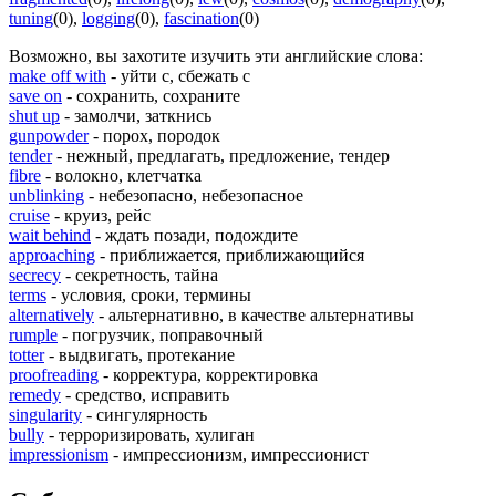
tuning
(0)
,
logging
(0)
,
fascination
(0)
Возможно, вы захотите изучить эти английские слова:
make off with
- уйти с, сбежать с
save on
- сохранить, сохраните
shut up
- замолчи, заткнись
gunpowder
- порох, породок
tender
- нежный, предлагать, предложение, тендер
fibre
- волокно, клетчатка
unblinking
- небезопасно, небезопасное
cruise
- круиз, рейс
wait behind
- ждать позади, подождите
approaching
- приближается, приближающийся
secrecy
- секретность, тайна
terms
- условия, сроки, термины
alternatively
- альтернативно, в качестве альтернативы
rumple
- погрузчик, поправочный
totter
- выдвигать, протекание
proofreading
- корректура, корректировка
remedy
- средство, исправить
singularity
- сингулярность
bully
- терроризировать, хулиган
impressionism
- импрессионизм, импрессионист