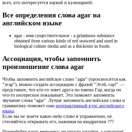
всех, кто интересуется наукой и кулинарией.
Все определения слова
agar
на
английском языке
agar -
имя существительное
- a gelatinous substance
obtained from various kinds of red seaweed and used in
biological culture media and as a thickener in foods.
Ассоциация
, чтобы запомнить
произношение слова
agar
Чтобы запомнить английское слово "agar" (произносится как
"эгар"), можно создать ассоциацию с фразой "Эгей, гар!" —
представьте, что кто-то зовет друга по имени Гар, когда он
что-то интересное показывает. Это поможет запомнить
звучание слова "agar". Лучше запомнить английские слова и
грамматику поможет наш
интерактивный курс английского
языка
.
Если вы не знаете какое-либо слово в упражнении, не
стесняйтесь открывать его, нажимая на квадратики
?
?
?
Попробуйте нашу методику: не просто читайте, а говорите!