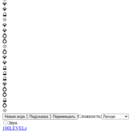
💎
💎
🔮
💠
💎
💎
💍
💍
💠
💍
💎
💎
🔮
🔮
🔮
💎
💍
💍
🔮
💍
💠
Сложность:
Новая игра
Подсказка
Перемешать
Звук
100LEVELs