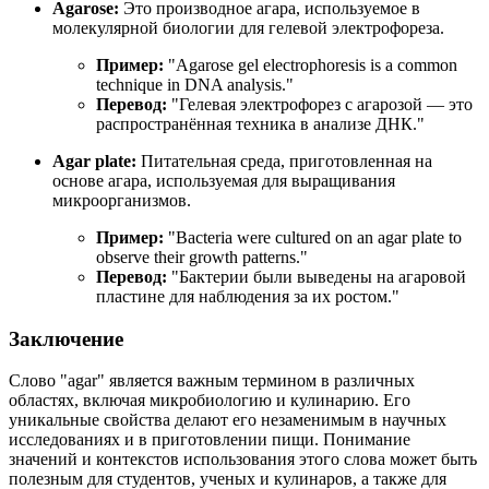
Agarose:
Это производное агара, используемое в
молекулярной биологии для гелевой электрофореза.
Пример:
"
Agarose gel electrophoresis is a common
technique in DNA analysis.
"
Перевод:
"Гелевая электрофорез с агарозой — это
распространённая техника в анализе ДНК."
Agar plate:
Питательная среда, приготовленная на
основе агара, используемая для выращивания
микроорганизмов.
Пример:
"
Bacteria were cultured on an agar plate to
observe their growth patterns.
"
Перевод:
"Бактерии были выведены на агаровой
пластине для наблюдения за их ростом."
Заключение
Слово "agar" является важным термином в различных
областях, включая микробиологию и кулинарию. Его
уникальные свойства делают его незаменимым в научных
исследованиях и в приготовлении пищи. Понимание
значений и контекстов использования этого слова может быть
полезным для студентов, ученых и кулинаров, а также для