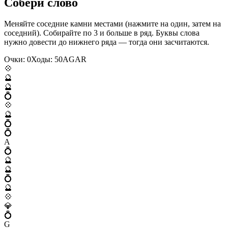
Собери слово
Меняйте соседние камни местами (нажмите на один, затем на
соседний). Собирайте по 3 и больше в ряд. Буквы слова
нужно довести до нижнего ряда — тогда они засчитаются.
Очки:
0
Ходы:
50
A
G
A
R
💠
🔮
🔮
💍
💠
🔮
💍
💍
A
💍
🔮
🔮
💍
🔮
💠
💎
💍
G