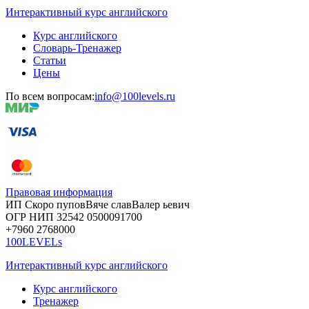
Интерактивный курс английского
Курс английского
Словарь-Тренажер
Статьи
Цены
По всем вопросам:
info@100levels.ru
Правовая информация
ИП Скоро
пупов
Вяче
слав
Валер
ьевич
ОГР
НИП
32542
05000
91700
+7960
276
8000
100LEVELs
Интерактивный курс английского
Курс английского
Тренажер