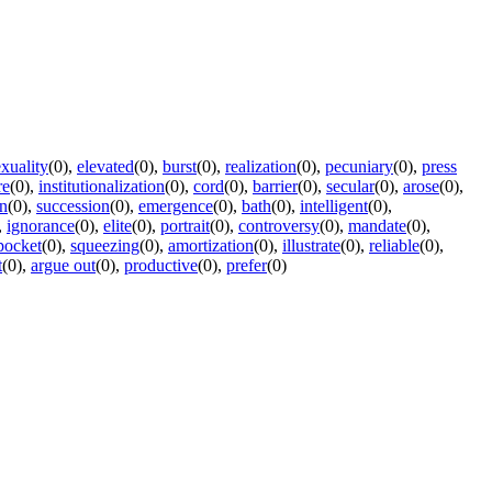
exuality
(0)
,
elevated
(0)
,
burst
(0)
,
realization
(0)
,
pecuniary
(0)
,
press
re
(0)
,
institutionalization
(0)
,
cord
(0)
,
barrier
(0)
,
secular
(0)
,
arose
(0)
,
in
(0)
,
succession
(0)
,
emergence
(0)
,
bath
(0)
,
intelligent
(0)
,
,
ignorance
(0)
,
elite
(0)
,
portrait
(0)
,
controversy
(0)
,
mandate
(0)
,
pocket
(0)
,
squeezing
(0)
,
amortization
(0)
,
illustrate
(0)
,
reliable
(0)
,
t
(0)
,
argue out
(0)
,
productive
(0)
,
prefer
(0)