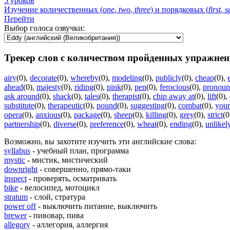
5 уроков
Изучение количественных (
one
,
two
,
three
) и порядковых (
first
,
s
Перейти
Выбор голоса озвучки:
Трекер слов с количеством пройденных упражнен
airy
(0)
,
decorate
(0)
,
whereby
(0)
,
modeling
(0)
,
publicly
(0)
,
cheap
(0)
,
ahead
(0)
,
majesty
(0)
,
riding
(0)
,
pink
(0)
,
pen
(0)
,
ferocious
(0)
,
pronoun
ask around
(0)
,
shack
(0)
,
tales
(0)
,
therapist
(0)
,
chip away at
(0)
,
lift
(0)
,
substitute
(0)
,
therapeutic
(0)
,
pound
(0)
,
suggesting
(0)
,
combat
(0)
,
your
opera
(0)
,
anxious
(0)
,
package
(0)
,
sheep
(0)
,
killing
(0)
,
grey
(0)
,
strict
(0
partnership
(0)
,
diverse
(0)
,
preference
(0)
,
wheat
(0)
,
ending
(0)
,
unlikel
Возможно, вы захотите изучить эти английские слова:
syllabus
- учебный план, программа
mystic
- мистик, мистический
downright
- совершенно, прямо-таки
inspect
- проверять, осматривать
bike
- велосипед, мотоцикл
stratum
- слой, стратура
power off
- выключить питание, выключить
brewer
- пивовар, пива
allegory
- аллегория, аллергия