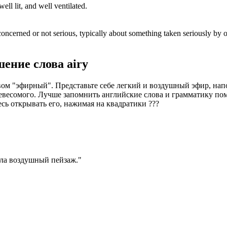
ell lit, and well ventilated.
oncerned or not serious, typically about something taken seriously by o
шение слова
airy
овом "эфирный". Представьте себе легкий и воздушный эфир, на
и невесомого. Лучше запомнить английские слова и грамматику п
есь открывать его, нажимая на квадратики
?
?
?
ла воздушный пейзаж.
"