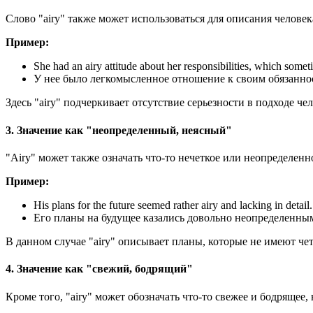
Слово "airy" также может использоваться для описания челове
Пример:
She had an airy attitude about her responsibilities, which somet
У нее было легкомысленное отношение к своим обязанност
Здесь "airy" подчеркивает отсутствие серьезности в подходе ч
3. Значение как "неопределенный, неясный"
"Airy" может также означать что-то нечеткое или неопределенно
Пример:
His plans for the future seemed rather airy and lacking in detail.
Его планы на будущее казались довольно неопределенны
В данном случае "airy" описывает планы, которые не имеют че
4. Значение как "свежий, бодрящий"
Кроме того, "airy" может обозначать что-то свежее и бодрящее,