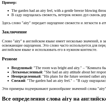
Пример:
The garden had an airy feel, with a gentle breeze blowing throu
В саду ощущалась свежесть, ветерок нежно дул сквозь дер
Здесь слово "airy" передает ощущение свежести и легкости в ат
Заключение
Слово "airy" в английском языке имеет несколько значений, в
освежающие ощущения. Это слово часто используется для пере
английском языке и использовать его в нужном контексте.
Резюме
Воздушный
: "
The room was bright and airy.
" – "Комната б
Легкомысленный
: "
She had an airy attitude about her respons
Неопределенный
: "
His plans for the future seemed rather airy
Свежий
: "
The garden had an airy feel.
" – "В саду ощущалас
Эти примеры подчеркивают разнообразие значений слова "airy"
Все определения слова
airy
на английск