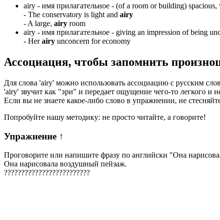
airy -
имя прилагательное
- (of a room or building) spacious, w
-
The conservatory is light and
airy
-
A large,
airy
room
airy -
имя прилагательное
- giving an impression of being unc
-
Her
airy
unconcern for economy
Ассоциация
, чтобы запомнить произно
Для слова 'airy' можно использовать ассоциацию с русским сл
'airy' звучит как "эри" и передает ощущение чего-то легкого 
Если вы не знаете какое-либо слово в упражнении, не стесняйт
Попробуйте нашу методику: не просто читайте, а говорите!
Упражнение
↑
Проговорите или напишите фразу по английски "
Она нарисова
Она нарисовала воздушный пейзаж.
?
?
?
?
?
?
?
?
?
?
?
?
?
?
?
?
?
?
?
?
?
?
?
?
?