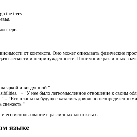
gh the trees.
евья.
мосфере.
 зависимости от контекста. Оно может описывать физические про
дачи легкости и непринужденности. Понимание различных значе
ыла яркой и воздушной."
ibilities.
" – "У нее было легкомысленное отношение к своим обя
.
" – "Его планы на будущее казались довольно неопределенными
ь свежесть."
 и его использование в различных контекстах.
ом языке