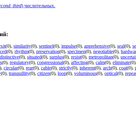
econd
,
third
) числительных.
ий:
exit
(0)
,
similarity
(0)
,
sentinel
(0)
,
impulse
(0)
,
apprehensive
(0)
,
seal
(0)
,
s
ced
(0)
,
rhythm
(0)
,
preservation
(0)
,
specimen
(0)
,
negotiable
(0)
,
hardwa
distinctive
(0)
,
situated
(0)
,
surplus
(0)
,
resist
(0)
,
metropolitan
(0)
,
uncerta
s
(0)
,
regulatory
(0)
,
congressional
(0)
,
affecting
(0)
,
calm
(0)
,
eliminate
(0)
)
,
circular
(0)
,
rear
(0)
,
cable
(0)
,
strictly
(0)
,
inherent
(0)
,
arch
(0)
,
coat
(0)
,
y
(0)
,
tranquillity
(0)
,
citizen
(0)
,
loop
(0)
,
voluminous
(0)
,
optical
(0)
,
repea