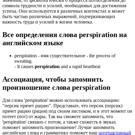
значений, от физиологического процесса потоотделения до
символа трудности и усилий, необходимых для достижения
успеха. Оно используется в различных контекстах и может
быть частью различных выражений, подчеркивающих
важность труда и усилий в жизни человека.
Все определения слова
perspiration
на
английском языке
perspiration -
имя существительное
- the process of
sweating.
-
It causes
perspiration
and a rapid heartbeat
Ассоциация
, чтобы запомнить
произношение слова
perspiration
Для слова 'perspiration' можно использовать ассоциацию:
"персик прячет рацию". Представьте, что персик (персик)
прячет рацию (рация) под своим листиком, и в этот момент он
потеет (пот) от жары. Так вы сможете запомнить, что
'perspiration' связано с потом, а также схожесть в звуках
поможет запомнить произношение! Лучше запомнить
английские слова и грамматику поможет наш
интерактивный