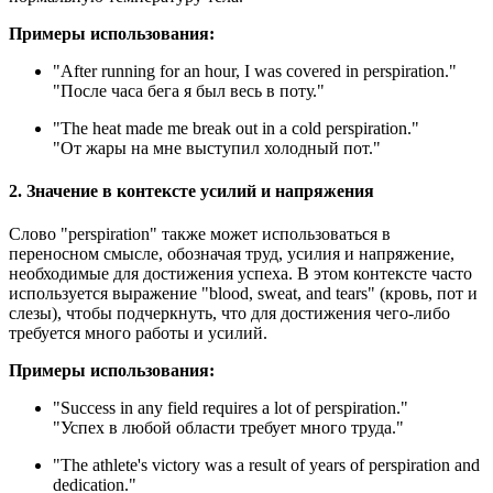
Примеры использования:
"
After running for an hour, I was covered in perspiration.
"
"После часа бега я был весь в поту."
"
The heat made me break out in a cold perspiration.
"
"От жары на мне выступил холодный пот."
2. Значение в контексте усилий и напряжения
Слово "perspiration" также может использоваться в
переносном смысле, обозначая труд, усилия и напряжение,
необходимые для достижения успеха. В этом контексте часто
используется выражение "blood, sweat, and tears" (кровь, пот и
слезы), чтобы подчеркнуть, что для достижения чего-либо
требуется много работы и усилий.
Примеры использования:
"
Success in any field requires a lot of perspiration.
"
"Успех в любой области требует много труда."
"
The athlete's victory was a result of years of perspiration and
dedication.
"