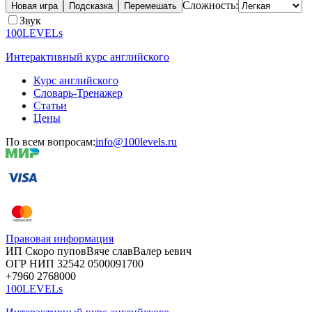
Сложность:
Новая игра
Подсказка
Перемешать
Звук
100LEVELs
Интерактивный курс английского
Курс английского
Словарь-Тренажер
Статьи
Цены
По всем вопросам:
info@100levels.ru
Правовая информация
ИП Скоро
пупов
Вяче
слав
Валер
ьевич
ОГР
НИП
32542
05000
91700
+7960
276
8000
100LEVELs