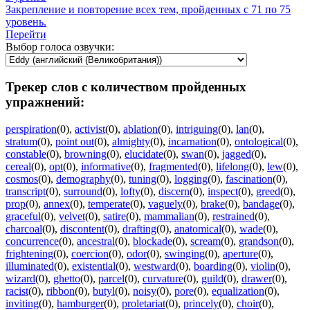
Закрепление и повторение всех тем, пройденных с 71 по 75
уровень.
Перейти
Выбор голоса озвучки:
Трекер слов с количеством пройденных
упражнений:
perspiration
(0)
,
activist
(0)
,
ablation
(0)
,
intriguing
(0)
,
lan
(0)
,
stratum
(0)
,
point out
(0)
,
almighty
(0)
,
incarnation
(0)
,
ontological
(0)
,
constable
(0)
,
browning
(0)
,
elucidate
(0)
,
swan
(0)
,
jagged
(0)
,
cereal
(0)
,
opt
(0)
,
informative
(0)
,
fragmented
(0)
,
lifelong
(0)
,
lew
(0)
,
cosmos
(0)
,
demography
(0)
,
tuning
(0)
,
logging
(0)
,
fascination
(0)
,
transcript
(0)
,
surround
(0)
,
lofty
(0)
,
discern
(0)
,
inspect
(0)
,
greed
(0)
,
prop
(0)
,
annex
(0)
,
temperate
(0)
,
vaguely
(0)
,
brake
(0)
,
bandage
(0)
,
graceful
(0)
,
velvet
(0)
,
satire
(0)
,
mammalian
(0)
,
restrained
(0)
,
charcoal
(0)
,
discontent
(0)
,
drafting
(0)
,
anatomical
(0)
,
wade
(0)
,
concurrence
(0)
,
ancestral
(0)
,
blockade
(0)
,
scream
(0)
,
grandson
(0)
,
frightening
(0)
,
coercion
(0)
,
odor
(0)
,
swinging
(0)
,
aperture
(0)
,
illuminated
(0)
,
existential
(0)
,
westward
(0)
,
boarding
(0)
,
violin
(0)
,
wizard
(0)
,
ghetto
(0)
,
parcel
(0)
,
curvature
(0)
,
guild
(0)
,
drawer
(0)
,
racist
(0)
,
ribbon
(0)
,
butyl
(0)
,
noisy
(0)
,
pore
(0)
,
equalization
(0)
,
inviting
(0)
,
hamburger
(0)
,
proletariat
(0)
,
princely
(0)
,
choir
(0)
,