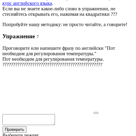
курс английского языка
.
Если вы не знаете какое-либо слово в упражнении, не
стесняйтесь открывать его, нажимая на квадратики
?
?
?
Попробуйте нашу методику: не просто читайте, а говорите!
Упражнение
↑
Проговорите или напишите фразу по английски "
Пот
необходим для регулирования температуры.
"
Пот необходим для регулирования температуры.
?
?
?
?
?
?
?
?
?
?
?
?
?
?
?
?
?
?
?
?
?
?
?
?
?
?
?
?
?
?
?
?
?
?
?
?
?
?
?
?
?
?
?
?
?
?
?
Проверить
Выберите режим: