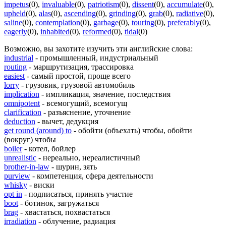
impetus
(0)
,
invaluable
(0)
,
patriotism
(0)
,
dissent
(0)
,
accumulate
(0)
,
upheld
(0)
,
alas
(0)
,
ascending
(0)
,
grinding
(0)
,
grab
(0)
,
radiative
(0)
,
saline
(0)
,
contemplation
(0)
,
garbage
(0)
,
touring
(0)
,
preferably
(0)
,
eagerly
(0)
,
inhabited
(0)
,
reformed
(0)
,
tidal
(0)
Возможно, вы захотите изучить эти английские слова:
industrial
- промышленный, индустриальный
routing
- маршрутизация, трассировка
easiest
- самый простой, проще всего
lorry
- грузовик, грузовой автомобиль
implication
- импликация, значение, последствия
omnipotent
- всемогущий, всемогущ
clarification
- разъяснение, уточнение
deduction
- вычет, дедукция
get round (around) to
- обойти (объехать) чтобы, обойти
(вокруг) чтобы
boiler
- котел, бойлер
unrealistic
- нереально, нереалистичный
brother-in-law
- шурин, зять
purview
- компетенция, сфера деятельности
whisky
- виски
opt in
- подписаться, принять участие
boot
- ботинок, загружаться
brag
- хвастаться, похвастаться
irradiation
- облучение, радиация