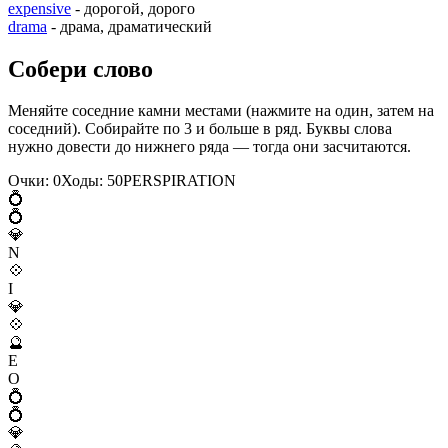
expensive
- дорогой, дорого
drama
- драма, драматический
Собери слово
Меняйте соседние камни местами (нажмите на один, затем на
соседний). Собирайте по 3 и больше в ряд. Буквы слова
нужно довести до нижнего ряда — тогда они засчитаются.
Очки:
0
Ходы:
50
P
E
R
S
P
I
R
A
T
I
O
N
💍
💍
💎
N
💠
I
💎
💠
🔮
E
O
💍
💍
💎