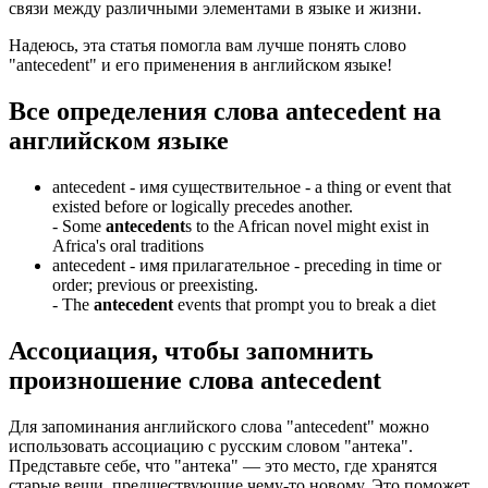
связи между различными элементами в языке и жизни.
Надеюсь, эта статья помогла вам лучше понять слово
"antecedent" и его применения в английском языке!
Все определения слова
antecedent
на
английском языке
antecedent -
имя существительное
- a thing or event that
existed before or logically precedes another.
-
Some
antecedent
s to the African novel might exist in
Africa's oral traditions
antecedent -
имя прилагательное
- preceding in time or
order; previous or preexisting.
-
The
antecedent
events that prompt you to break a diet
Ассоциация
, чтобы запомнить
произношение слова
antecedent
Для запоминания английского слова "antecedent" можно
использовать ассоциацию с русским словом "антека".
Представьте себе, что "антека" — это место, где хранятся
старые вещи, предшествующие чему-то новому. Это поможет