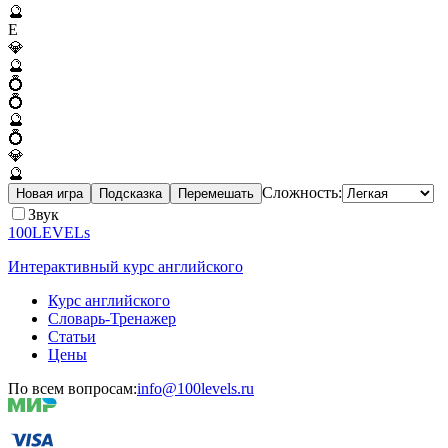
🔮
E
💎
🔮
💍
💍
🔮
💍
💎
🔮
Сложность:
Новая игра
Подсказка
Перемешать
Звук
100LEVELs
Интерактивный курс английского
Курс английского
Словарь-Тренажер
Статьи
Цены
По всем вопросам:
info@100levels.ru