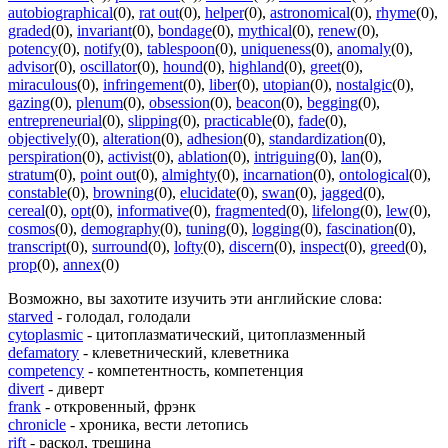
autobiographical
(0)
,
rat out
(0)
,
helper
(0)
,
astronomical
(0)
,
rhyme
(0)
,
graded
(0)
,
invariant
(0)
,
bondage
(0)
,
mythical
(0)
,
renew
(0)
,
potency
(0)
,
notify
(0)
,
tablespoon
(0)
,
uniqueness
(0)
,
anomaly
(0)
,
advisor
(0)
,
oscillator
(0)
,
hound
(0)
,
highland
(0)
,
greet
(0)
,
miraculous
(0)
,
infringement
(0)
,
liber
(0)
,
utopian
(0)
,
nostalgic
(0)
,
gazing
(0)
,
plenum
(0)
,
obsession
(0)
,
beacon
(0)
,
begging
(0)
,
entrepreneurial
(0)
,
slipping
(0)
,
practicable
(0)
,
fade
(0)
,
objectively
(0)
,
alteration
(0)
,
adhesion
(0)
,
standardization
(0)
,
perspiration
(0)
,
activist
(0)
,
ablation
(0)
,
intriguing
(0)
,
lan
(0)
,
stratum
(0)
,
point out
(0)
,
almighty
(0)
,
incarnation
(0)
,
ontological
(0)
,
constable
(0)
,
browning
(0)
,
elucidate
(0)
,
swan
(0)
,
jagged
(0)
,
cereal
(0)
,
opt
(0)
,
informative
(0)
,
fragmented
(0)
,
lifelong
(0)
,
lew
(0)
,
cosmos
(0)
,
demography
(0)
,
tuning
(0)
,
logging
(0)
,
fascination
(0)
,
transcript
(0)
,
surround
(0)
,
lofty
(0)
,
discern
(0)
,
inspect
(0)
,
greed
(0)
,
prop
(0)
,
annex
(0)
Возможно, вы захотите изучить эти английские слова:
starved
- голодал, голодали
cytoplasmic
- цитоплазматический, цитоплазменный
defamatory
- клеветнический, клеветника
competency
- компетентность, компетенция
divert
- диверт
frank
- откровенный, фрэнк
chronicle
- хроника, вести летопись
rift
- раскол, трещина