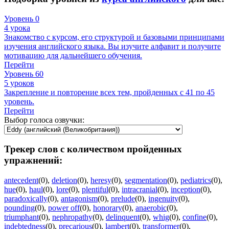
Уровень 0
4 урока
Знакомство с курсом, его структурой и базовыми принципами
изучения английского языка. Вы изучите алфавит и получите
мотивацию для дальнейшего обучения.
Перейти
Уровень 60
5 уроков
Закрепление и повторение всех тем, пройденных с 41 по 45
уровень.
Перейти
Выбор голоса озвучки:
Трекер слов с количеством пройденных
упражнений:
antecedent
(0)
,
deletion
(0)
,
heresy
(0)
,
segmentation
(0)
,
pediatrics
(0)
,
hue
(0)
,
haul
(0)
,
lore
(0)
,
plentiful
(0)
,
intracranial
(0)
,
inception
(0)
,
paradoxically
(0)
,
antagonism
(0)
,
prelude
(0)
,
ingenuity
(0)
,
pounding
(0)
,
power off
(0)
,
honorary
(0)
,
anaerobic
(0)
,
triumphant
(0)
,
nephropathy
(0)
,
delinquent
(0)
,
whig
(0)
,
confine
(0)
,
indebtedness
(0)
,
precarious
(0)
,
lambert
(0)
,
transformer
(0)
,