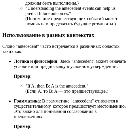
должны быть выполнены.)
"
Understanding the antecedent events can help us
predict future outcomes.
"
(Понимание предшествующих событий может
помочь нам предсказать будущие результаты.)
Использование в разных контекстах
Слово "antecedent" часто встречается в различных областях,
таких как:
Логика и философия
: Здесь "antecedent" может означать
условие или предпосылку в условном утверждении.
Пример:
"
If A, then B; A is the antecedent.
"
(Если A, то B; A — это предшествующее.)
Грамматика
: В грамматике "antecedent" относится к
существительному, которое предшествует местоимению.
Это важно для понимания согласования в
предложениях.
Пример: