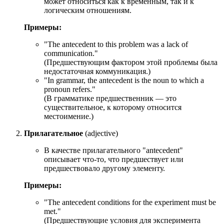
может относиться как к временным, так и к
логическим отношениям.
Примеры:
"
The antecedent to this problem was a lack of
communication.
"
(Предшествующим фактором этой проблемы была
недостаточная коммуникация.)
"
In grammar, the antecedent is the noun to which a
pronoun refers.
"
(В грамматике предшественник — это
существительное, к которому относится
местоимение.)
Прилагательное
(adjective)
В качестве прилагательного "antecedent"
описывает что-то, что предшествует или
предшествовало другому элементу.
Примеры:
"
The antecedent conditions for the experiment must be
met.
"
(Предшествующие условия для эксперимента