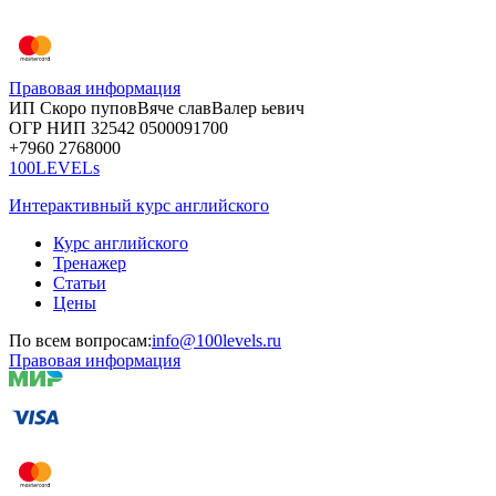
Правовая информация
ИП Скоро
пупов
Вяче
слав
Валер
ьевич
ОГР
НИП
32542
05000
91700
+7960
276
8000
100LEVELs
Интерактивный курс английского
Курс английского
Тренажер
Статьи
Цены
По всем вопросам:
info@100levels.ru
Правовая информация