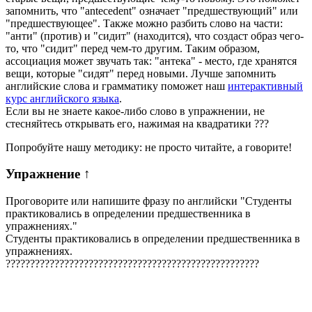
запомнить, что "antecedent" означает "предшествующий" или
"предшествующее". Также можно разбить слово на части:
"анти" (против) и "сидит" (находится), что создаст образ чего-
то, что "сидит" перед чем-то другим. Таким образом,
ассоциация может звучать так: "антека" - место, где хранятся
вещи, которые "сидят" перед новыми. Лучше запомнить
английские слова и грамматику поможет наш
интерактивный
курс английского языка
.
Если вы не знаете какое-либо слово в упражнении, не
стесняйтесь открывать его, нажимая на квадратики
?
?
?
Попробуйте нашу методику: не просто читайте, а говорите!
Упражнение
↑
Проговорите или напишите фразу по английски "
Студенты
практиковались в определении предшественника в
упражнениях.
"
Студенты практиковались в определении предшественника в
упражнениях.
?
?
?
?
?
?
?
?
?
?
?
?
?
?
?
?
?
?
?
?
?
?
?
?
?
?
?
?
?
?
?
?
?
?
?
?
?
?
?
?
?
?
?
?
?
?
?
?
?
?
?
?