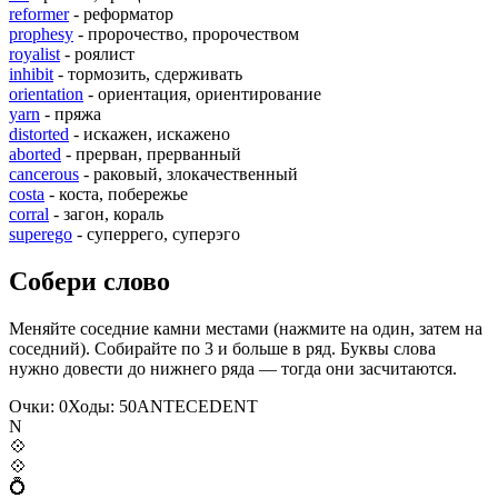
reformer
- реформатор
prophesy
- пророчество, пророчеством
royalist
- роялист
inhibit
- тормозить, сдерживать
orientation
- ориентация, ориентирование
yarn
- пряжа
distorted
- искажен, искажено
aborted
- прерван, прерванный
cancerous
- раковый, злокачественный
costa
- коста, побережье
corral
- загон, кораль
superego
- суперрего, суперэго
Собери слово
Меняйте соседние камни местами (нажмите на один, затем на
соседний). Собирайте по 3 и больше в ряд. Буквы слова
нужно довести до нижнего ряда — тогда они засчитаются.
Очки:
0
Ходы:
50
A
N
T
E
C
E
D
E
N
T
N
💠
💠
💍