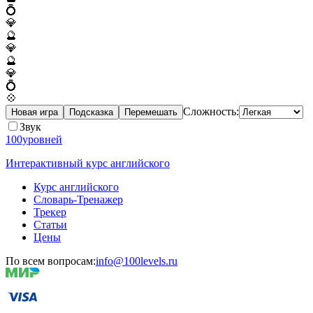
💍
💎
🔮
💎
🔮
💎
💍
💠
Сложность:
Новая игра
Подсказка
Перемешать
Звук
100уровней
Интерактивный курс английского
Курс английского
Словарь-Тренажер
Трекер
Статьи
Цены
По всем вопросам:
info@100levels.ru