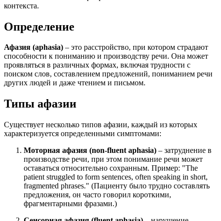
контекста.
Определение
Афазия (aphasia)
– это расстройство, при котором страдают
способности к пониманию и производству речи. Она может
проявляться в различных формах, включая трудности с
поиском слов, составлением предложений, пониманием речи
других людей и даже чтением и письмом.
Типы афазии
Существует несколько типов афазии, каждый из которых
характеризуется определенными симптомами:
Моторная афазия (non-fluent aphasia)
– затруднение в
производстве речи, при этом понимание речи может
оставаться относительно сохранным. Пример: "
The
patient struggled to form sentences, often speaking in short,
fragmented phrases.
" (Пациенту было трудно составлять
предложения, он часто говорил короткими,
фрагментарными фразами.)
Сенсорная афазия (fluent aphasia)
– нарушение