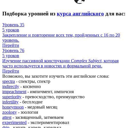
Подборка уровней из
курса английского
для вас:
Уровень 35
5 уроков
Закрепление и повторение всех тем, пройденных с 16 по 20
уровень.
Перейти
Уровень 76
5 уроков
Изучение пассивной конструкции
Complex
Subject
, которая
часто используется в новостях и формальной речи.
Перейти
Возможно, вы захотите изучить эти английские слова:
spectra
- спектры, спектр
indirectly
- косвенно
impeachment
- импичмент, импичсия
superiority
- превосходство, преимущество
infertility
- бесплодие
honeymoon
- медовый месяц
zoology
- зоология
attest
- засвященный, затмеваем
experimented
- экспериментировал
drip
- капать, капель, капелька