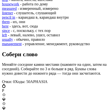
housework
- работа по дому
measured
- измеренный, измерено
listener
- слушатель, слушающий
pencil in
- карандаш в, карандаш внутри
them
- их, они
here
- здесь, вот, сюда
since
- с, поскольку, с тех пор
left
- левый, налево, ушел, оставил
usually
- обычно, правило
management
- управление, менеджмент, руководство
Собери слово
Меняйте соседние камни местами (нажмите на один, затем на
соседний). Собирайте по 3 и больше в ряд. Буквы слова
нужно довести до нижнего ряда — тогда они засчитаются.
Очки:
0
Ходы:
50
A
P
H
A
S
I
A
💍
P
💠
💎
💠
💎