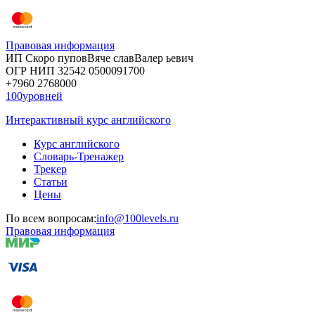
Правовая информация
ИП Скоро
пупов
Вяче
слав
Валер
ьевич
ОГР
НИП
32542
05000
91700
+7960
276
8000
100уровней
Интерактивный курс английского
Курс английского
Словарь-Тренажер
Трекер
Статьи
Цены
По всем вопросам:
info@100levels.ru
Правовая информация