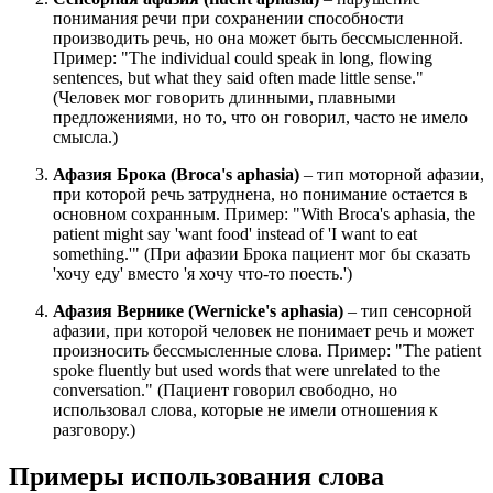
понимания речи при сохранении способности
производить речь, но она может быть бессмысленной.
Пример: "
The individual could speak in long, flowing
sentences, but what they said often made little sense.
"
(Человек мог говорить длинными, плавными
предложениями, но то, что он говорил, часто не имело
смысла.)
Афазия Брока (Broca's aphasia)
– тип моторной афазии,
при которой речь затруднена, но понимание остается в
основном сохранным. Пример: "
With Broca's aphasia, the
patient might say 'want food' instead of 'I want to eat
something.
'" (При афазии Брока пациент мог бы сказать
'хочу еду' вместо 'я хочу что-то поесть.')
Афазия Вернике (Wernicke's aphasia)
– тип сенсорной
афазии, при которой человек не понимает речь и может
произносить бессмысленные слова. Пример: "
The patient
spoke fluently but used words that were unrelated to the
conversation.
" (Пациент говорил свободно, но
использовал слова, которые не имели отношения к
разговору.)
Примеры использования слова