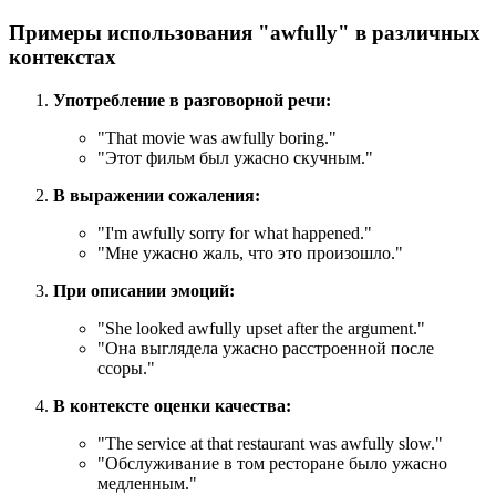
Примеры использования "awfully" в различных
контекстах
Употребление в разговорной речи:
"
That movie was awfully boring.
"
"Этот фильм был ужасно скучным."
В выражении сожаления:
"
I'm awfully sorry for what happened.
"
"Мне ужасно жаль, что это произошло."
При описании эмоций:
"
She looked awfully upset after the argument.
"
"Она выглядела ужасно расстроенной после
ссоры."
В контексте оценки качества:
"
The service at that restaurant was awfully slow.
"
"Обслуживание в том ресторане было ужасно
медленным."