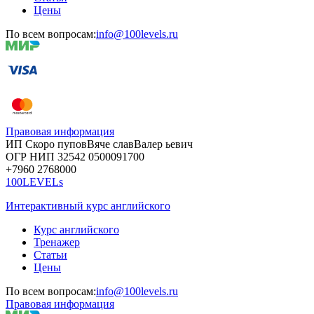
Цены
По всем вопросам:
info@100levels.ru
Правовая информация
ИП Скоро
пупов
Вяче
слав
Валер
ьевич
ОГР
НИП
32542
05000
91700
+7960
276
8000
100LEVELs
Интерактивный курс английского
Курс английского
Тренажер
Статьи
Цены
По всем вопросам:
info@100levels.ru
Правовая информация