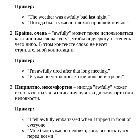
Пример:
"
The weather was awfully bad last night.
"
"Погода была ужасно плохой прошлой ночью."
Крайне, очень
– "awfully" может также использоваться
как синоним слова "very", чтобы подчеркнуть степень
чего-либо. В этом контексте слово не несет
отрицательной коннотации.
Пример:
"
I'm awfully tired after that long meeting.
"
"Я ужасно устал после этой долгой встречи."
Неприятно, некомфортно
– иногда "awfully" может
использоваться для описания чувства дискомфорта или
неловкости.
Пример:
"
I felt awfully embarrassed when I tripped in front of
everyone.
"
"Мне было ужасно неловко, когда я споткнулся
перед всеми."