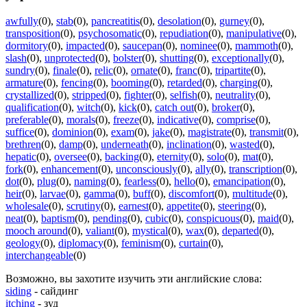
awfully
(0)
,
stab
(0)
,
pancreatitis
(0)
,
desolation
(0)
,
gurney
(0)
,
transposition
(0)
,
psychosomatic
(0)
,
repudiation
(0)
,
manipulative
(0)
,
dormitory
(0)
,
impacted
(0)
,
saucepan
(0)
,
nominee
(0)
,
mammoth
(0)
,
slash
(0)
,
unprotected
(0)
,
bolster
(0)
,
shutting
(0)
,
exceptionally
(0)
,
sundry
(0)
,
finale
(0)
,
relic
(0)
,
ornate
(0)
,
franc
(0)
,
tripartite
(0)
,
armature
(0)
,
fencing
(0)
,
booming
(0)
,
retarded
(0)
,
charging
(0)
,
crystallized
(0)
,
stripped
(0)
,
fighter
(0)
,
selfish
(0)
,
neutrality
(0)
,
qualification
(0)
,
witch
(0)
,
kick
(0)
,
catch out
(0)
,
broker
(0)
,
preferable
(0)
,
morals
(0)
,
freeze
(0)
,
indicative
(0)
,
comprise
(0)
,
suffice
(0)
,
dominion
(0)
,
exam
(0)
,
jake
(0)
,
magistrate
(0)
,
transmit
(0)
,
brethren
(0)
,
damp
(0)
,
underneath
(0)
,
inclination
(0)
,
wasted
(0)
,
hepatic
(0)
,
oversee
(0)
,
backing
(0)
,
eternity
(0)
,
solo
(0)
,
mat
(0)
,
fork
(0)
,
enhancement
(0)
,
unconsciously
(0)
,
ally
(0)
,
transcription
(0)
,
dot
(0)
,
plug
(0)
,
naming
(0)
,
fearless
(0)
,
hello
(0)
,
emancipation
(0)
,
heir
(0)
,
larvae
(0)
,
gamma
(0)
,
buff
(0)
,
discomfort
(0)
,
multitude
(0)
,
wholesale
(0)
,
scrutiny
(0)
,
earnest
(0)
,
appetite
(0)
,
steering
(0)
,
neat
(0)
,
baptism
(0)
,
pending
(0)
,
cubic
(0)
,
conspicuous
(0)
,
maid
(0)
,
mooch around
(0)
,
valiant
(0)
,
mystical
(0)
,
wax
(0)
,
departed
(0)
,
geology
(0)
,
diplomacy
(0)
,
feminism
(0)
,
curtain
(0)
,
interchangeable
(0)
Возможно, вы захотите изучить эти английские слова:
siding
- сайдинг
itching
- зуд