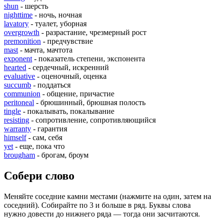
shun
- шерсть
nighttime
- ночь, ночная
lavatory
- туалет, уборная
overgrowth
- разрастание, чрезмерный рост
premonition
- предчувствие
mast
- мачта, мачтота
exponent
- показатель степени, экспонента
hearted
- сердечный, искренний
evaluative
- оценочный, оценка
succumb
- поддаться
communion
- общение, причастие
peritoneal
- брюшинный, брюшная полость
tingle
- покалывать, покалывание
resisting
- сопротивление, сопротивляющийся
warranty
- гарантия
himself
- сам, себя
yet
- еще, пока что
brougham
- брогам, броум
Собери слово
Меняйте соседние камни местами (нажмите на один, затем на
соседний). Собирайте по 3 и больше в ряд. Буквы слова
нужно довести до нижнего ряда — тогда они засчитаются.