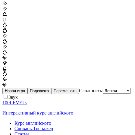
💠
💠
🔮
U
💍
💍
💠
💍
💠
💍
💎
💎
🔮
💍
💎
💎
Сложность:
Новая игра
Подсказка
Перемешать
Звук
100LEVELs
Интерактивный курс английского
Курс английского
Словарь-Тренажер
Статьи