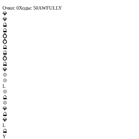
Очки:
0
Ходы:
50
A
W
F
U
L
L
Y
💎
💎
🔮
🔮
💍
💍
🔮
🔮
💍
🔮
💎
💠
💠
L
💠
🔮
💠
💎
🔮
💎
L
🔮
Y