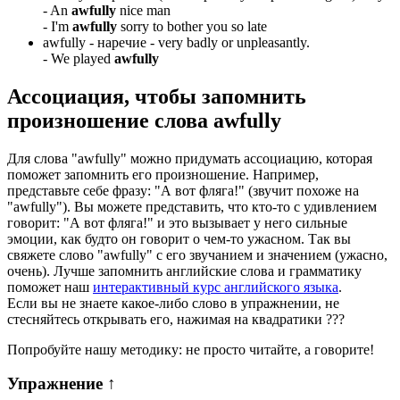
-
An
awfully
nice man
-
I'm
awfully
sorry to bother you so late
awfully -
наречие
- very badly or unpleasantly.
-
We played
awfully
Ассоциация
, чтобы запомнить
произношение слова
awfully
Для слова "awfully" можно придумать ассоциацию, которая
поможет запомнить его произношение. Например,
представьте себе фразу: "А вот фляга!" (звучит похоже на
"awfully"). Вы можете представить, что кто-то с удивлением
говорит: "А вот фляга!" и это вызывает у него сильные
эмоции, как будто он говорит о чем-то ужасном. Так вы
свяжете слово "awfully" с его звучанием и значением (ужасно,
очень). Лучше запомнить английские слова и грамматику
поможет наш
интерактивный курс английского языка
.
Если вы не знаете какое-либо слово в упражнении, не
стесняйтесь открывать его, нажимая на квадратики
?
?
?
Попробуйте нашу методику: не просто читайте, а говорите!
Упражнение
↑