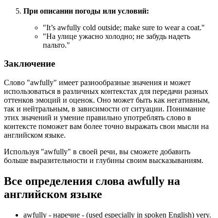
При описании погоды или условий:
"
It’s awfully cold outside; make sure to wear a coat.
"
"На улице ужасно холодно; не забудь надеть
пальто."
Заключение
Слово "awfully" имеет разнообразные значения и может
использоваться в различных контекстах для передачи разных
оттенков эмоций и оценок. Оно может быть как негативным,
так и нейтральным, в зависимости от ситуации. Понимание
этих значений и умение правильно употреблять слово в
контексте поможет вам более точно выражать свои мысли на
английском языке.
Используя "awfully" в своей речи, вы сможете добавить
больше выразительности и глубины своим высказываниям.
Все определения слова
awfully
на
английском языке
awfully -
наречие
- (used especially in spoken English) very.