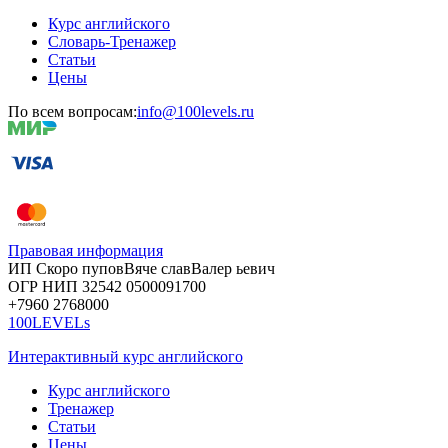
Курс английского
Словарь-Тренажер
Статьи
Цены
По всем вопросам:
info@100levels.ru
Правовая информация
ИП Скоро
пупов
Вяче
слав
Валер
ьевич
ОГР
НИП
32542
05000
91700
+7960
276
8000
100LEVELs
Интерактивный курс английского
Курс английского
Тренажер
Статьи
Цены