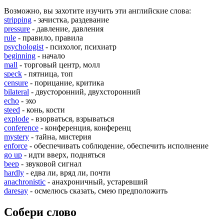
Возможно, вы захотите изучить эти английские слова:
stripping
- зачистка, раздевание
pressure
- давление, давления
rule
- правило, правила
psychologist
- психолог, психиатр
beginning
- начало
mall
- торговый центр, молл
speck
- пятница, топ
censure
- порицание, критика
bilateral
- двусторонний, двухсторонний
echo
- эхо
steed
- конь, кости
explode
- взорваться, взрываться
conference
- конференция, конференц
mystery
- тайна, мистерия
enforce
- обеспечивать соблюдение, обеспечить исполнение
go up
- идти вверх, подняться
beep
- звуковой сигнал
hardly
- едва ли, вряд ли, почти
anachronistic
- анахроничный, устаревший
daresay
- осмелюсь сказать, смею предположить
Собери слово