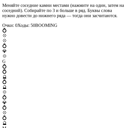
Меняйте соседние камни местами (нажмите на один, затем на
соседний). Собирайте по 3 и больше в ряд. Буквы слова
нужно довести до нижнего ряда — тогда они засчитаются.
Очки:
0
Ходы:
50
B
O
O
M
I
N
G
💍
💠
💠
💍
💎
💠
G
💍
💍
🔮
💍
🔮
💠
💍
💎
💍
💠
💍
🔮