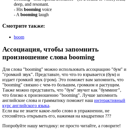
deep, and resonant.
-
His
booming
voice
-
A
booming
laugh
Смотрите также:
boom
Ассоциация
, чтобы запомнить
произношение слова
booming
Для слова "booming" можно использовать ассоциацию "бум" и
"громкий звук". Представьте, что что-то взрывается (бум) и
издает громкий звук (гром). Это поможет вам запомнить, что
"booming" связано с чем-то большим, громким и растущим.
Также можно представить, что "бум" звучит как "бумминг",
что близко к произношению "booming". Лучше запомнить
английские слова и грамматику поможет наш
интерактивный
курс английского языка
.
Если вы не знаете какое-либо слово в упражнении, не
стесняйтесь открывать его, нажимая на квадратики
?
?
?
Попробуйте нашу методику: не просто читайте, а говорите!