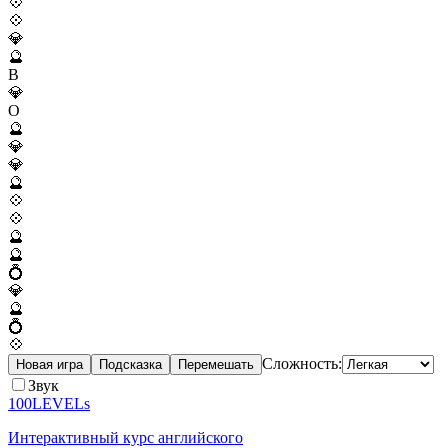
💠
💠
💎
🔮
B
💎
O
🔮
💎
💎
🔮
💠
💠
🔮
🔮
💍
💎
🔮
💍
💠
Сложность:
Новая игра
Подсказка
Перемешать
Звук
100LEVELs
Интерактивный курс английского