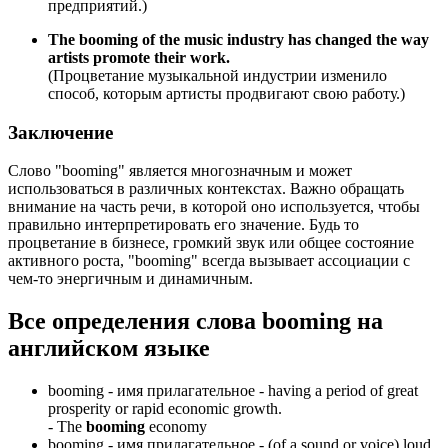
предприятий.)
The booming of the music industry has changed the way
artists promote their work.
(Процветание музыкальной индустрии изменило
способ, которым артисты продвигают свою работу.)
Заключение
Слово "booming" является многозначным и может
использоваться в различных контекстах. Важно обращать
внимание на часть речи, в которой оно используется, чтобы
правильно интерпретировать его значение. Будь то
процветание в бизнесе, громкий звук или общее состояние
активного роста, "booming" всегда вызывает ассоциации с
чем-то энергичным и динамичным.
Все определения слова
booming
на
английском языке
booming -
имя прилагательное
- having a period of great
prosperity or rapid economic growth.
-
The
booming
economy
booming -
имя прилагательное
- (of a sound or voice) loud,