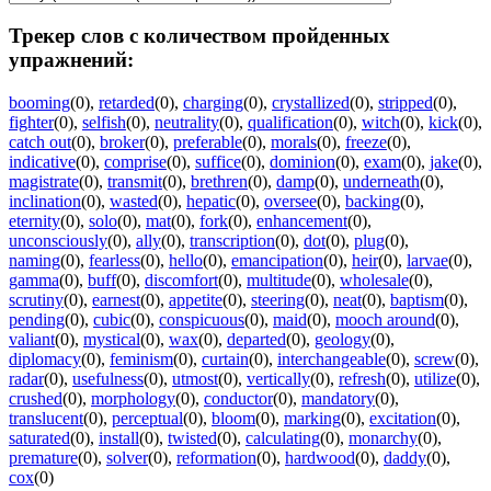
Трекер слов с количеством пройденных
упражнений:
booming
(0)
,
retarded
(0)
,
charging
(0)
,
crystallized
(0)
,
stripped
(0)
,
fighter
(0)
,
selfish
(0)
,
neutrality
(0)
,
qualification
(0)
,
witch
(0)
,
kick
(0)
,
catch out
(0)
,
broker
(0)
,
preferable
(0)
,
morals
(0)
,
freeze
(0)
,
indicative
(0)
,
comprise
(0)
,
suffice
(0)
,
dominion
(0)
,
exam
(0)
,
jake
(0)
,
magistrate
(0)
,
transmit
(0)
,
brethren
(0)
,
damp
(0)
,
underneath
(0)
,
inclination
(0)
,
wasted
(0)
,
hepatic
(0)
,
oversee
(0)
,
backing
(0)
,
eternity
(0)
,
solo
(0)
,
mat
(0)
,
fork
(0)
,
enhancement
(0)
,
unconsciously
(0)
,
ally
(0)
,
transcription
(0)
,
dot
(0)
,
plug
(0)
,
naming
(0)
,
fearless
(0)
,
hello
(0)
,
emancipation
(0)
,
heir
(0)
,
larvae
(0)
,
gamma
(0)
,
buff
(0)
,
discomfort
(0)
,
multitude
(0)
,
wholesale
(0)
,
scrutiny
(0)
,
earnest
(0)
,
appetite
(0)
,
steering
(0)
,
neat
(0)
,
baptism
(0)
,
pending
(0)
,
cubic
(0)
,
conspicuous
(0)
,
maid
(0)
,
mooch around
(0)
,
valiant
(0)
,
mystical
(0)
,
wax
(0)
,
departed
(0)
,
geology
(0)
,
diplomacy
(0)
,
feminism
(0)
,
curtain
(0)
,
interchangeable
(0)
,
screw
(0)
,
radar
(0)
,
usefulness
(0)
,
utmost
(0)
,
vertically
(0)
,
refresh
(0)
,
utilize
(0)
,
crushed
(0)
,
morphology
(0)
,
conductor
(0)
,
mandatory
(0)
,
translucent
(0)
,
perceptual
(0)
,
bloom
(0)
,
marking
(0)
,
excitation
(0)
,
saturated
(0)
,
install
(0)
,
twisted
(0)
,
calculating
(0)
,
monarchy
(0)
,
premature
(0)
,
solver
(0)
,
reformation
(0)
,
hardwood
(0)
,
daddy
(0)
,
cox
(0)