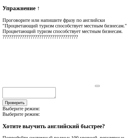
Упражнение
↑
Проговорите или напишите фразу по английски
"
Процветающий туризм способствует местным бизнесам.
"
Процветающий туризм способствует местным бизнесам.
?
?
?
?
?
?
?
?
?
?
?
?
?
?
?
?
?
?
?
?
?
?
?
?
?
?
?
?
?
?
?
?
?
?
?
Проверить
Выберите режим:
Выберите режим:
Хотите выучить английский быстрее?
Попробуйте системный подход: 100 уровней, регулярные