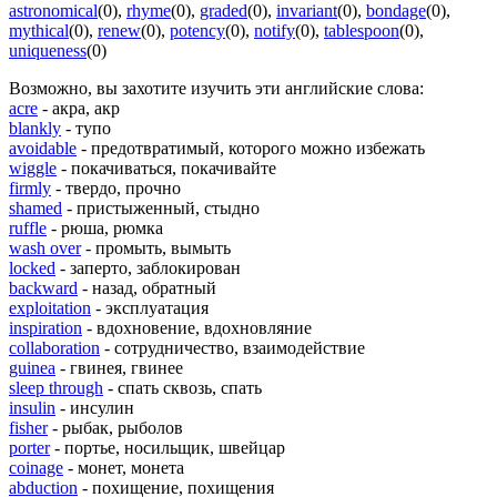
astronomical
(0)
,
rhyme
(0)
,
graded
(0)
,
invariant
(0)
,
bondage
(0)
,
mythical
(0)
,
renew
(0)
,
potency
(0)
,
notify
(0)
,
tablespoon
(0)
,
uniqueness
(0)
Возможно, вы захотите изучить эти английские слова:
acre
- акра, акр
blankly
- тупо
avoidable
- предотвратимый, которого можно избежать
wiggle
- покачиваться, покачивайте
firmly
- твердо, прочно
shamed
- пристыженный, стыдно
ruffle
- рюша, рюмка
wash over
- промыть, вымыть
locked
- заперто, заблокирован
backward
- назад, обратный
exploitation
- эксплуатация
inspiration
- вдохновение, вдохновляние
collaboration
- сотрудничество, взаимодействие
guinea
- гвинея, гвинее
sleep through
- спать сквозь, спать
insulin
- инсулин
fisher
- рыбак, рыболов
porter
- портье, носильщик, швейцар
coinage
- монет, монета
abduction
- похищение, похищения