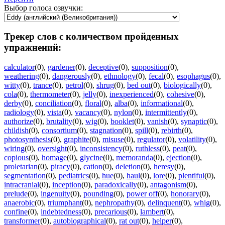
Выбор голоса озвучки:
Трекер слов с количеством пройденных
упражнений:
calculator
(0)
,
gardener
(0)
,
deceptive
(0)
,
supposition
(0)
,
weathering
(0)
,
dangerously
(0)
,
ethnology
(0)
,
fecal
(0)
,
esophagus
(0)
,
witty
(0)
,
trance
(0)
,
petrol
(0)
,
shrug
(0)
,
bed out
(0)
,
biologically
(0)
,
cola
(0)
,
thermometer
(0)
,
jelly
(0)
,
inexperienced
(0)
,
cohesive
(0)
,
derby
(0)
,
conciliation
(0)
,
floral
(0)
,
alba
(0)
,
informational
(0)
,
radiology
(0)
,
vista
(0)
,
vacancy
(0)
,
nylon
(0)
,
intermittently
(0)
,
authorize
(0)
,
brutality
(0)
,
wig
(0)
,
booklet
(0)
,
vanish
(0)
,
synaptic
(0)
,
childish
(0)
,
consortium
(0)
,
stagnation
(0)
,
spill
(0)
,
rebirth
(0)
,
photosynthesis
(0)
,
graphite
(0)
,
misuse
(0)
,
regulator
(0)
,
volatility
(0)
,
wiring
(0)
,
oversight
(0)
,
inconsistency
(0)
,
ruthless
(0)
,
peat
(0)
,
copious
(0)
,
homage
(0)
,
glycine
(0)
,
memoranda
(0)
,
ejection
(0)
,
proletarian
(0)
,
piracy
(0)
,
cation
(0)
,
deletion
(0)
,
heresy
(0)
,
segmentation
(0)
,
pediatrics
(0)
,
hue
(0)
,
haul
(0)
,
lore
(0)
,
plentiful
(0)
,
intracranial
(0)
,
inception
(0)
,
paradoxically
(0)
,
antagonism
(0)
,
prelude
(0)
,
ingenuity
(0)
,
pounding
(0)
,
power off
(0)
,
honorary
(0)
,
anaerobic
(0)
,
triumphant
(0)
,
nephropathy
(0)
,
delinquent
(0)
,
whig
(0)
,
confine
(0)
,
indebtedness
(0)
,
precarious
(0)
,
lambert
(0)
,
transformer
(0)
,
autobiographical
(0)
,
rat out
(0)
,
helper
(0)
,