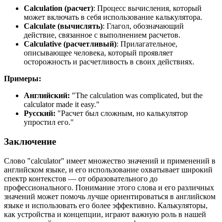
Calculation (расчет)
: Процесс вычисления, который
может включать в себя использование калькулятора.
Calculate (вычислять)
: Глагол, обозначающий
действие, связанное с выполнением расчетов.
Calculative (расчетливый)
: Прилагательное,
описывающее человека, который проявляет
осторожность и расчетливость в своих действиях.
Примеры:
Английский:
"
The calculation was complicated, but the
calculator made it easy.
"
Русский:
"Расчет был сложным, но калькулятор
упростил его."
Заключение
Слово "calculator" имеет множество значений и применений в
английском языке, и его использование охватывает широкий
спектр контекстов — от образовательного до
профессионального. Понимание этого слова и его различных
значений может помочь лучше ориентироваться в английском
языке и использовать его более эффективно. Калькуляторы,
как устройства и концепции, играют важную роль в нашей