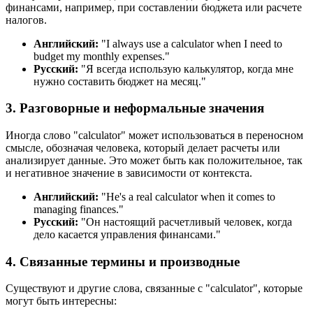
финансами, например, при составлении бюджета или расчете
налогов.
Английский:
"
I always use a calculator when I need to
budget my monthly expenses.
"
Русский:
"Я всегда использую калькулятор, когда мне
нужно составить бюджет на месяц."
3. Разговорные и неформальные значения
Иногда слово "calculator" может использоваться в переносном
смысле, обозначая человека, который делает расчеты или
анализирует данные. Это может быть как положительное, так
и негативное значение в зависимости от контекста.
Английский:
"
He's a real calculator when it comes to
managing finances.
"
Русский:
"Он настоящий расчетливый человек, когда
дело касается управления финансами."
4. Связанные термины и производные
Существуют и другие слова, связанные с "calculator", которые
могут быть интересны: