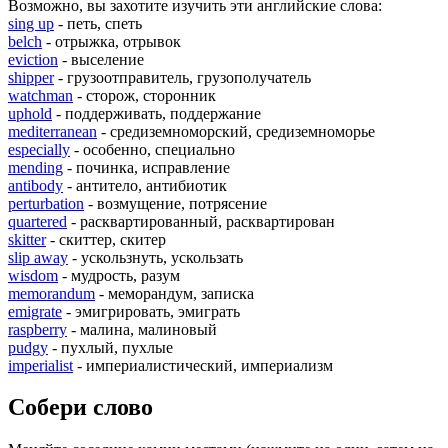
Возможно, вы захотите изучить эти английские слова:
sing up
- петь, спеть
belch
- отрыжка, отрывок
eviction
- выселение
shipper
- грузоотправитель, грузополучатель
watchman
- сторож, сторонник
uphold
- поддерживать, поддержание
mediterranean
- средиземноморский, средиземноморье
especially
- особенно, специально
mending
- починка, исправление
antibody
- антитело, антибиотик
perturbation
- возмущение, потрясение
quartered
- расквартированный, расквартирован
skitter
- скиттер, скитер
slip away
- ускользнуть, ускользать
wisdom
- мудрость, разум
memorandum
- меморандум, записка
emigrate
- эмигрировать, эмиграть
raspberry
- малина, малиновый
pudgy
- пухлый, пухлые
imperialist
- империалистический, империализм
Собери слово