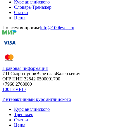
Курс английского
Словарь-Тренажер
Статьи
Цены
По всем вопросам:
info@100levels.ru
Правовая информация
ИП Скоро
пупов
Вяче
слав
Валер
ьевич
ОГР
НИП
32542
05000
91700
+7960
276
8000
100LEVELs
Интерактивный курс английского
Курс английского
Тренажер
Статьи
Цены