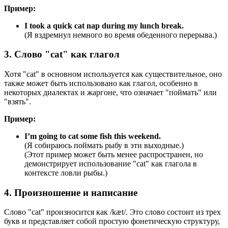
Пример:
I took a quick cat nap during my lunch break.
(Я вздремнул немного во время обеденного перерыва.)
3. Слово "cat" как глагол
Хотя "cat" в основном используется как существительное, оно
также может быть использовано как глагол, особенно в
некоторых диалектах и жаргоне, что означает "поймать" или
"взять".
Пример:
I’m going to cat some fish this weekend.
(Я собираюсь поймать рыбу в эти выходные.)
(Этот пример может быть менее распространен, но
демонстрирует использование "cat" как глагола в
контексте ловли рыбы.)
4. Произношение и написание
Слово "cat" произносится как /kæt/. Это слово состоит из трех
букв и представляет собой простую фонетическую структуру,