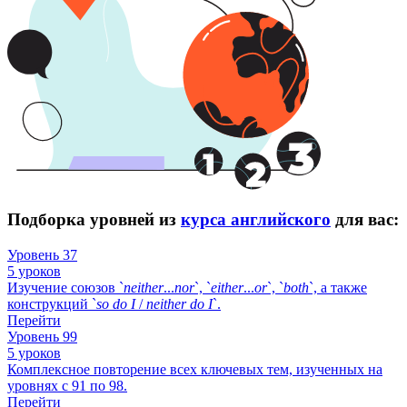
Подборка уровней из
курса английского
для вас:
Уровень 37
5 уроков
Изучение союзов `
neither
...
nor
`, `
either
...
or
`, `
both
`, а также
конструкций `
so
do
I
/
neither
do
I
`.
Перейти
Уровень 99
5 уроков
Комплексное повторение всех ключевых тем, изученных на
уровнях с 91 по 98.
Перейти