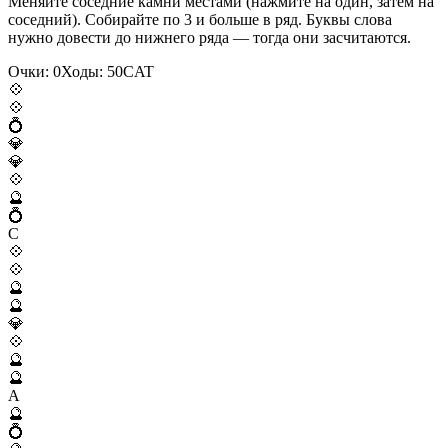
Меняйте соседние камни местами (нажмите на один, затем на
соседний). Собирайте по 3 и больше в ряд. Буквы слова
нужно довести до нижнего ряда — тогда они засчитаются.
Очки:
0
Ходы:
50
C
A
T
💠
💠
💍
💎
💎
💠
🔮
💍
C
💠
💠
🔮
🔮
💎
💠
🔮
🔮
A
🔮
💍