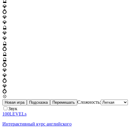
🔮
💎
💍
💎
💎
🔮
💎
💎
🔮
💍
🔮
🔮
💍
💎
💎
💍
💎
💍
💠
Сложность:
Новая игра
Подсказка
Перемешать
Звук
100LEVELs
Интерактивный курс английского