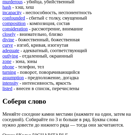
murderous
- убийца, убийственный
hash
- хэш, хеш
incapacity
- неспособность, неспонентность
confounded
- сбитый с толку, смущенный
composition
- композиция, состав
consideration
- рассмотрение, внимание
closely
- внимательно, близко
divine
- божественный, божественная
curve
- изгиб, кривая, изогнутая
adequate
- адекватный, соответствующий
outlying
- отдаленный, окраинный
zone
- зона, зоны
phone
- телефон, тел
turning
- поворот, поворачивающийся
assumption
- предположение, догадка
intensity
- интенсивность, яркость
listed
- внесен в список, перечислены
Собери слово
Меняйте соседние камни местами (нажмите на один, затем на
соседний). Собирайте по 3 и больше в ряд. Буквы слова
нужно довести до нижнего ряда — тогда они засчитаются.