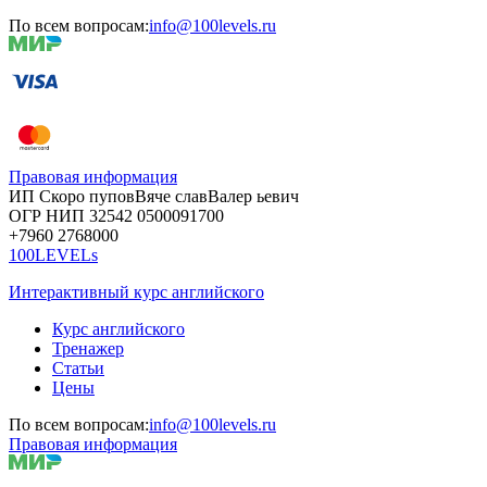
По всем вопросам:
info@100levels.ru
Правовая информация
ИП Скоро
пупов
Вяче
слав
Валер
ьевич
ОГР
НИП
32542
05000
91700
+7960
276
8000
100LEVELs
Интерактивный курс английского
Курс английского
Тренажер
Статьи
Цены
По всем вопросам:
info@100levels.ru
Правовая информация