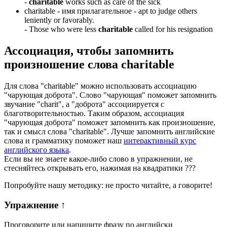
-
charitable
works such as care of the sick
charitable -
имя прилагательное
- apt to judge others
leniently or favorably.
-
Those who were less
charitable
called for his resignation
Ассоциация
, чтобы запомнить
произношение слова
charitable
Для слова "charitable" можно использовать ассоциацию
"чарующая доброта". Слово "чарующая" поможет запомнить
звучание "charit", а "доброта" ассоциируется с
благотворительностью. Таким образом, ассоциация
"чарующая доброта" поможет запомнить как произношение,
так и смысл слова "charitable". Лучше запомнить английские
слова и грамматику поможет наш
интерактивный курс
английского языка
.
Если вы не знаете какое-либо слово в упражнении, не
стесняйтесь открывать его, нажимая на квадратики
?
?
?
Попробуйте нашу методику: не просто читайте, а говорите!
Упражнение
↑
Проговорите или напишите фразу по английски