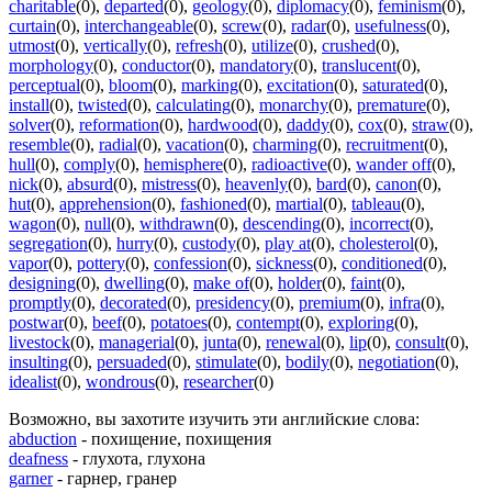
charitable
(0)
,
departed
(0)
,
geology
(0)
,
diplomacy
(0)
,
feminism
(0)
,
curtain
(0)
,
interchangeable
(0)
,
screw
(0)
,
radar
(0)
,
usefulness
(0)
,
utmost
(0)
,
vertically
(0)
,
refresh
(0)
,
utilize
(0)
,
crushed
(0)
,
morphology
(0)
,
conductor
(0)
,
mandatory
(0)
,
translucent
(0)
,
perceptual
(0)
,
bloom
(0)
,
marking
(0)
,
excitation
(0)
,
saturated
(0)
,
install
(0)
,
twisted
(0)
,
calculating
(0)
,
monarchy
(0)
,
premature
(0)
,
solver
(0)
,
reformation
(0)
,
hardwood
(0)
,
daddy
(0)
,
cox
(0)
,
straw
(0)
,
resemble
(0)
,
radial
(0)
,
vacation
(0)
,
charming
(0)
,
recruitment
(0)
,
hull
(0)
,
comply
(0)
,
hemisphere
(0)
,
radioactive
(0)
,
wander off
(0)
,
nick
(0)
,
absurd
(0)
,
mistress
(0)
,
heavenly
(0)
,
bard
(0)
,
canon
(0)
,
hut
(0)
,
apprehension
(0)
,
fashioned
(0)
,
martial
(0)
,
tableau
(0)
,
wagon
(0)
,
null
(0)
,
withdrawn
(0)
,
descending
(0)
,
incorrect
(0)
,
segregation
(0)
,
hurry
(0)
,
custody
(0)
,
play at
(0)
,
cholesterol
(0)
,
vapor
(0)
,
pottery
(0)
,
confession
(0)
,
sickness
(0)
,
conditioned
(0)
,
designing
(0)
,
dwelling
(0)
,
make of
(0)
,
holder
(0)
,
faint
(0)
,
promptly
(0)
,
decorated
(0)
,
presidency
(0)
,
premium
(0)
,
infra
(0)
,
postwar
(0)
,
beef
(0)
,
potatoes
(0)
,
contempt
(0)
,
exploring
(0)
,
livestock
(0)
,
managerial
(0)
,
junta
(0)
,
renewal
(0)
,
lip
(0)
,
consult
(0)
,
insulting
(0)
,
persuaded
(0)
,
stimulate
(0)
,
bodily
(0)
,
negotiation
(0)
,
idealist
(0)
,
wondrous
(0)
,
researcher
(0)
Возможно, вы захотите изучить эти английские слова:
abduction
- похищение, похищения
deafness
- глухота, глухона
garner
- гарнер, гранер