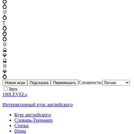
💍
💍
💠
💍
T
💍
💍
💍
💠
🔮
💎
🔮
💠
💎
💍
Сложность:
Новая игра
Подсказка
Перемешать
Звук
100LEVELs
Интерактивный курс английского
Курс английского
Словарь-Тренажер
Статьи
Цены