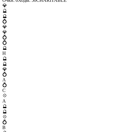
Очки:
0
Ходы:
50
C
H
A
R
I
T
A
B
L
E
💎
🔮
🔮
💍
💎
💎
💍
💍
🔮
H
🔮
🔮
💎
💍
A
💍
C
💠
A
🔮
🔮
💠
💍
B