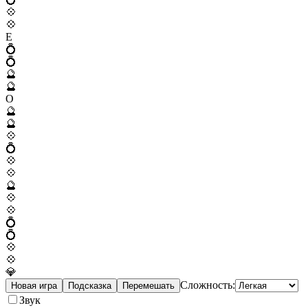
💠
💠
E
💍
💍
🔮
🔮
O
🔮
🔮
💠
💍
💠
💠
🔮
💠
💠
💍
💍
💠
💠
💎
Сложность:
Новая игра
Подсказка
Перемешать
Звук