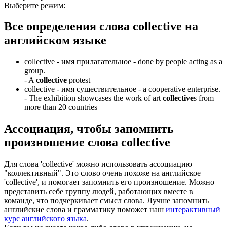
Выберите режим:
Все определения слова
collective
на
английском языке
collective -
имя прилагательное
- done by people acting as a
group.
-
A
collective
protest
collective -
имя существительное
- a cooperative enterprise.
-
The exhibition showcases the work of art
collective
s from
more than 20 countries
Ассоциация
, чтобы запомнить
произношение слова
collective
Для слова 'collective' можно использовать ассоциацию
"коллективный". Это слово очень похоже на английское
'collective', и помогает запомнить его произношение. Можно
представить себе группу людей, работающих вместе в
команде, что подчеркивает смысл слова. Лучше запомнить
английские слова и грамматику поможет наш
интерактивный
курс английского языка
.