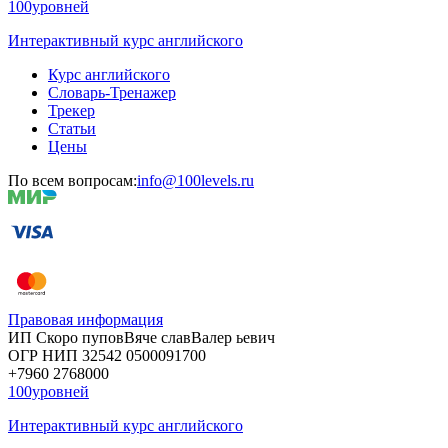
100уровней
Интерактивный курс английского
Курс английского
Словарь-Тренажер
Трекер
Статьи
Цены
По всем вопросам:
info@100levels.ru
Правовая информация
ИП Скоро
пупов
Вяче
слав
Валер
ьевич
ОГР
НИП
32542
05000
91700
+7960
276
8000
100уровней
Интерактивный курс английского