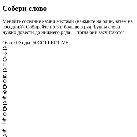
Собери слово
Меняйте соседние камни местами (нажмите на один, затем на
соседний). Собирайте по 3 и больше в ряд. Буквы слова
нужно довести до нижнего ряда — тогда они засчитаются.
Очки:
0
Ходы:
50
C
O
L
L
E
C
T
I
V
E
🔮
💠
💍
L
🔮
🔮
💠
💍
💎
💎
🔮
💍
💠
💎
T
💎
💍