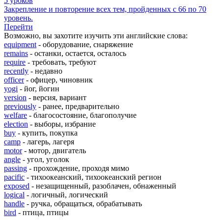
5 уроков
Закрепление и повторение всех тем, пройденных с 66 по 70
уровень.
Перейти
Возможно, вы захотите изучить эти английские слова:
equipment
- оборудование, снаряжение
remains
- останки, остается, осталось
require
- требовать, требуют
recently
- недавно
officer
- офицер, чиновник
yogi
- йог, йогин
version
- версия, вариант
previously
- ранее, предварительно
welfare
- благосостояние, благополучие
election
- выборы, избрание
buy
- купить, покупка
camp
- лагерь, лагеря
motor
- мотор, двигатель
angle
- угол, уголок
passing
- прохождение, проходя мимо
pacific
- тихоокеанский, тихоокеанский регион
exposed
- незащищенный, разоблачен, обнаженный
logical
- логичный, логический
handle
- ручка, обращаться, обрабатывать
bird
- птица, птицы