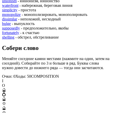
unionism
- юнионизм, юнионство
waterfront
- набережная, береговая линия
simplicity
- простота
monopolize
- монополизировать, монополировать
dissimilar
- непохожий, несходный
bulge
- выпуклость
supposedly
- предположительно, якобы
fortunately
- к счастью
shelling
- обстрел, обстреливание
Собери слово
Меняйте соседние камни местами (нажмите на один, затем на
соседний). Собирайте по 3 и больше в ряд. Буквы слова
нужно довести до нижнего ряда — тогда они засчитаются.
Очки:
0
Ходы:
50
C
O
M
P
O
S
I
T
I
O
N
I
O
🔮
💍
🔮
💠
🔮
💠