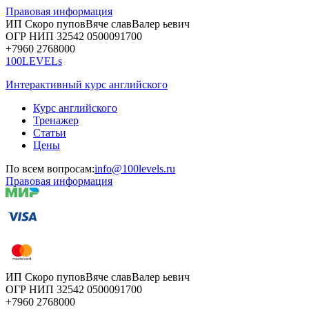
Правовая информация
ИП Скоро
пупов
Вяче
слав
Валер
ьевич
ОГР
НИП
32542
05000
91700
+7960
276
8000
100LEVELs
Интерактивный курс английского
Курс английского
Тренажер
Статьи
Цены
По всем вопросам:
info@100levels.ru
Правовая информация
ИП Скоро
пупов
Вяче
слав
Валер
ьевич
ОГР
НИП
32542
05000
91700
+7960
276
8000