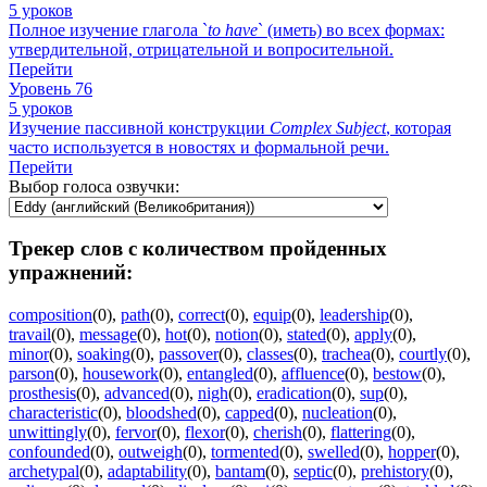
5 уроков
Полное изучение глагола `
to
have
` (иметь) во всех формах:
утвердительной, отрицательной и вопросительной.
Перейти
Уровень 76
5 уроков
Изучение пассивной конструкции
Complex
Subject
, которая
часто используется в новостях и формальной речи.
Перейти
Выбор голоса озвучки:
Трекер слов с количеством пройденных
упражнений:
composition
(0)
,
path
(0)
,
correct
(0)
,
equip
(0)
,
leadership
(0)
,
travail
(0)
,
message
(0)
,
hot
(0)
,
notion
(0)
,
stated
(0)
,
apply
(0)
,
minor
(0)
,
soaking
(0)
,
passover
(0)
,
classes
(0)
,
trachea
(0)
,
courtly
(0)
,
parson
(0)
,
housework
(0)
,
entangled
(0)
,
affluence
(0)
,
bestow
(0)
,
prosthesis
(0)
,
advanced
(0)
,
nigh
(0)
,
eradication
(0)
,
sup
(0)
,
characteristic
(0)
,
bloodshed
(0)
,
capped
(0)
,
nucleation
(0)
,
unwittingly
(0)
,
fervor
(0)
,
flexor
(0)
,
cherish
(0)
,
flattering
(0)
,
confounded
(0)
,
outweigh
(0)
,
tormented
(0)
,
swelled
(0)
,
hopper
(0)
,
archetypal
(0)
,
adaptability
(0)
,
bantam
(0)
,
septic
(0)
,
prehistory
(0)
,