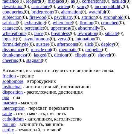
radiance
(0)
,
leopard
(0)
,
displace
(0)
,
ai
(0)
,
cornerstone
(0)
,
tackled
(0)
,
devastation
(0)
,
caricature
(0)
,
widen
(0)
,
scary
(0)
,
incompatibility
(0)
,
conquering
(0)
,
bridegroom
(0)
,
alternation
(0)
,
watchful
(0)
,
subjection
(0)
,
firewood
(0)
,
psychiatry
(0)
,
attrition
(0)
,
stronghold
(0)
,
satirical
(0)
,
exhausting
(0)
,
wherefore
(0)
,
firm up
(0)
,
crouched
(0)
,
cataract
(0)
,
percentile
(0)
,
uppermost
(0)
,
abnormally
(0)
,
whereabouts
(0)
,
farce
(0)
,
breathless
(0)
,
revocation
(0)
,
silicate
(0)
,
logistic
(0)
,
asynchronous
(0)
,
verso
(0)
,
intonation
(0)
,
formaldehyde
(0)
,
austere
(0)
,
afternoons
(0)
,
slick
(0)
,
deploy
(0)
,
dissonance
(0)
,
muscle out
(0)
,
rheumatic
(0)
,
propeller
(0)
,
drunkenness
(0)
,
lagged
(0)
,
diction
(0)
,
clipping
(0)
,
shovel
(0)
,
cheering
(0)
,
stagnant
(0)
Возможно, вы захотите изучить эти английские слова:
friction
- трение
sophomore
- второкурсник
instinctual
- инстинктивный, инстинктивно
disposition
- расположение, диспозиция
qua
- qua
maestro
- маэстро
interception
- перехват, перехватить
saute
- соте, смягчать, смягчить
catholicism
- католицизм, католичество
boil up
- вскипятить, закипать
earthy
- землистый, земляной