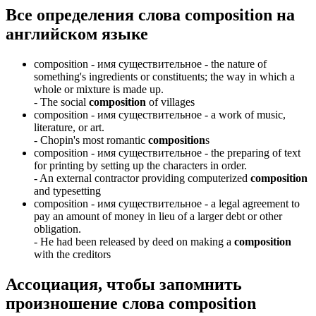
Все определения слова
composition
на
английском языке
composition -
имя существительное
- the nature of
something's ingredients or constituents; the way in which a
whole or mixture is made up.
-
The social
composition
of villages
composition -
имя существительное
- a work of music,
literature, or art.
-
Chopin's most romantic
composition
s
composition -
имя существительное
- the preparing of text
for printing by setting up the characters in order.
-
An external contractor providing computerized
composition
and typesetting
composition -
имя существительное
- a legal agreement to
pay an amount of money in lieu of a larger debt or other
obligation.
-
He had been released by deed on making a
composition
with the creditors
Ассоциация
, чтобы запомнить
произношение слова
composition