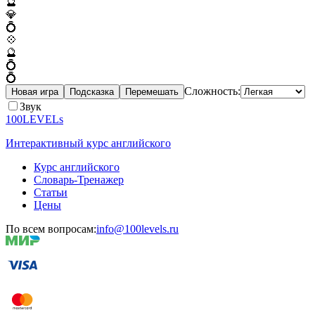
🔮
💎
💍
💠
🔮
💍
💍
Сложность:
Новая игра
Подсказка
Перемешать
Звук
100LEVELs
Интерактивный курс английского
Курс английского
Словарь-Тренажер
Статьи
Цены
По всем вопросам:
info@100levels.ru