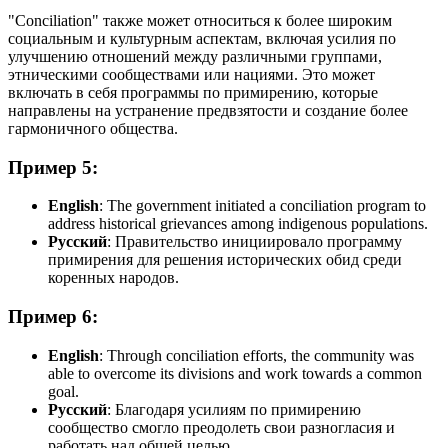
"Conciliation" также может относиться к более широким
социальным и культурным аспектам, включая усилия по
улучшению отношений между различными группами,
этническими сообществами или нациями. Это может
включать в себя программы по примирению, которые
направлены на устранение предвзятости и создание более
гармоничного общества.
Пример 5:
English
:
The government initiated a conciliation program to
address historical grievances among indigenous populations.
Русский
: Правительство инициировало программу
примирения для решения исторических обид среди
коренных народов.
Пример 6:
English
:
Through conciliation efforts, the community was
able to overcome its divisions and work towards a common
goal.
Русский
: Благодаря усилиям по примирению
сообщество смогло преодолеть свои разногласия и
работать над общей целью.