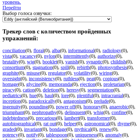
уровень.
Перейти
Выбор голоса озвучки:
Трекер слов с количеством пройденных
упражнений:
conciliation
(0)
,
floral
(0)
,
alba
(0)
,
informational
(0)
,
radiology
(0)
,
vista
(0)
,
vacancy
(0)
,
nylon
(0)
,
intermittently
(0)
,
authorize
(0)
,
brutality
(0)
,
wig
(0)
,
booklet
(0)
,
vanish
(0)
,
synaptic
(0)
,
childish
(0)
,
consortium
(0)
,
stagnation
(0)
,
spill
(0)
,
rebirth
(0)
,
photosynthesis
(0)
,
graphite
(0)
,
misuse
(0)
,
regulator
(0)
,
volatility
(0)
,
wiring
(0)
,
oversight
(0)
,
inconsistency
(0)
,
ruthless
(0)
,
peat
(0)
,
copious
(0)
,
homage
(0)
,
glycine
(0)
,
memoranda
(0)
,
ejection
(0)
,
proletarian
(0)
,
piracy
(0)
,
cation
(0)
,
deletion
(0)
,
heresy
(0)
,
segmentation
(0)
,
pediatrics
(0)
,
hue
(0)
,
haul
(0)
,
lore
(0)
,
plentiful
(0)
,
intracranial
(0)
,
inception
(0)
,
paradoxically
(0)
,
antagonism
(0)
,
prelude
(0)
,
ingenuity
(0)
,
pounding
(0)
,
power off
(0)
,
honorary
(0)
,
anaerobic
(0)
,
triumphant
(0)
,
nephropathy
(0)
,
delinquent
(0)
,
whig
(0)
,
confine
(0)
,
indebtedness
(0)
,
precarious
(0)
,
lambert
(0)
,
transformer
(0)
,
autobiographical
(0)
,
rat out
(0)
,
helper
(0)
,
astronomical
(0)
,
rhyme
(0)
,
graded
(0)
,
invariant
(0)
,
bondage
(0)
,
mythical
(0)
,
renew
(0)
,
potency
(0)
,
notify
(0)
,
tablespoon
(0)
,
uniqueness
(0)
,
anomaly
(0)
,