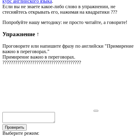
курс английского языка
.
Если вы не знаете какое-либо слово в упражнении, не
стесняйтесь открывать его, нажимая на квадратики
?
?
?
Попробуйте нашу методику: не просто читайте, а говорите!
Упражнение
↑
Проговорите или напишите фразу по английски "
Примирение
важно в переговорах.
"
Примирение важно в переговорах.
?
?
?
?
?
?
?
?
?
?
?
?
?
?
?
?
?
?
?
?
?
?
?
?
?
?
?
?
?
?
?
?
?
?
?
?
?
Проверить
Выберите режим: