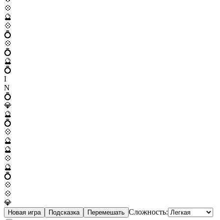
💠
🔮
💠
💍
💠
💍
🔮
💍
I
N
💍
💎
🔮
💍
💠
🔮
🔮
💠
🔮
💍
💠
💠
💎
Сложность:
Новая игра
Подсказка
Перемешать