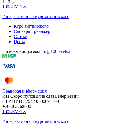
Звук
100LEVELs
Интерактивный курс английского
Курс английского
Словарь-Тренажер
Статьи
Цены
По всем вопросам:
info@100levels.ru
Правовая информация
ИП Скоро
пупов
Вяче
слав
Валер
ьевич
ОГР
НИП
32542
05000
91700
+7960
276
8000
100LEVELs
Интерактивный курс английского