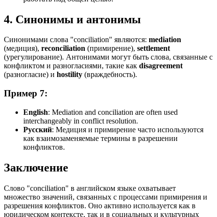
4. Синонимы и антонимы
Синонимами слова "conciliation" являются:
mediation
(медиция),
reconciliation
(примирение),
settlement
(урегулирование). Антонимами могут быть слова, связанные с
конфликтом и разногласиями, такие как
disagreement
(разногласие) и
hostility
(враждебность).
Пример 7:
English
:
Mediation and conciliation are often used
interchangeably in conflict resolution.
Русский
: Медиция и примирение часто используются
как взаимозаменяемые термины в разрешении
конфликтов.
Заключение
Слово "conciliation" в английском языке охватывает
множество значений, связанных с процессами примирения и
разрешения конфликтов. Оно активно используется как в
юридическом контексте, так и в социальных и культурных