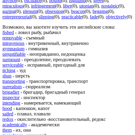
advisor
(0)
,
oscillator
(0)
,
hound
(0)
,
highland
(0)
,
greet
(0)
,
miraculous
(0)
,
infringement
(0)
,
liber
(0)
,
utopian
(0)
,
nostalgic
(0)
,
gazing
(0)
,
plenum
(0)
,
obsession
(0)
,
beacon
(0)
,
begging
(0)
,
entrepreneurial
(0)
,
slipping
(0)
,
practicable
(0)
,
fade
(0)
,
objectively
(0)
Возможно, вы захотите изучить эти английские слова:
fished
- ловил рыбу, рыбачил
removable
- съемный
intravenous
- внутривенный, внутривенно
gymnasium
- гимназия
unjustifiable
- неоправданно, недооценка
surmount
- преодоление, преодолевать
serviceable
- исправный, пригодный для
itching
- зуд
shun
- шерсть
transporting
- транспортировка, транспорт
surrealism
- сюрреализм
brigadier
- бригадир, бригадный генерал
inspector
- инспектор
intending
- намеревается, намекающий
hood
- капюшон, капот
sailed
- плавал, плавали
redox
- окислительно -восстановительный, редокс
academically
- академически
them
- их, они