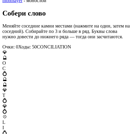
monolayer
- монослой
Собери слово
Меняйте соседние камни местами (нажмите на один, затем на
соседний). Собирайте по 3 и больше в ряд. Буквы слова
нужно довести до нижнего ряда — тогда они засчитаются.
Очки:
0
Ходы:
50
C
O
N
C
I
L
I
A
T
I
O
N
💎
🔮
O
C
💍
🔮
🔮
💎
T
💍
💎
💍
💠
L
I
💍