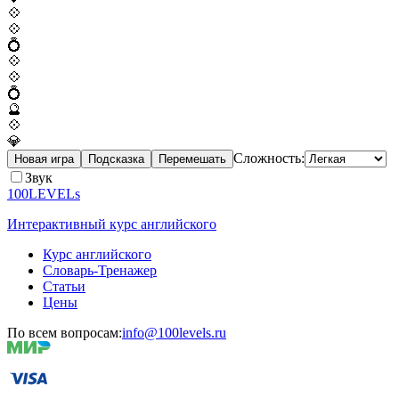
💠
💠
💍
💠
💠
💍
🔮
💠
💎
Сложность:
Новая игра
Подсказка
Перемешать
Звук
100LEVELs
Интерактивный курс английского
Курс английского
Словарь-Тренажер
Статьи
Цены
По всем вопросам:
info@100levels.ru