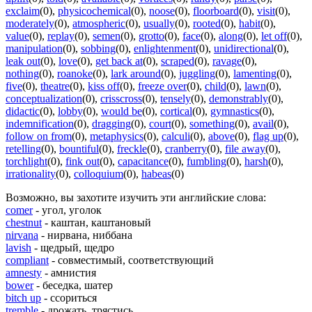
exclaim
(0)
,
physicochemical
(0)
,
noose
(0)
,
floorboard
(0)
,
visit
(0)
,
moderately
(0)
,
atmospheric
(0)
,
usually
(0)
,
rooted
(0)
,
habit
(0)
,
value
(0)
,
replay
(0)
,
semen
(0)
,
grotto
(0)
,
face
(0)
,
along
(0)
,
let off
(0)
,
manipulation
(0)
,
sobbing
(0)
,
enlightenment
(0)
,
unidirectional
(0)
,
leak out
(0)
,
love
(0)
,
get back at
(0)
,
scraped
(0)
,
ravage
(0)
,
nothing
(0)
,
roanoke
(0)
,
lark around
(0)
,
juggling
(0)
,
lamenting
(0)
,
five
(0)
,
theatre
(0)
,
kiss off
(0)
,
freeze over
(0)
,
child
(0)
,
lawn
(0)
,
conceptualization
(0)
,
crisscross
(0)
,
tensely
(0)
,
demonstrably
(0)
,
didactic
(0)
,
lobby
(0)
,
would be
(0)
,
cortical
(0)
,
gymnastics
(0)
,
indemnification
(0)
,
dragging
(0)
,
court
(0)
,
something
(0)
,
avail
(0)
,
follow on from
(0)
,
metaphysics
(0)
,
calculi
(0)
,
above
(0)
,
flag up
(0)
,
retelling
(0)
,
bountiful
(0)
,
freckle
(0)
,
cranberry
(0)
,
file away
(0)
,
torchlight
(0)
,
fink out
(0)
,
capacitance
(0)
,
fumbling
(0)
,
harsh
(0)
,
irrationality
(0)
,
colloquium
(0)
,
habeas
(0)
Возможно, вы захотите изучить эти английские слова:
comer
- угол, уголок
chestnut
- каштан, каштановый
nirvana
- нирвана, ниббана
lavish
- щедрый, щедро
compliant
- совместимый, соответствующий
amnesty
- амнистия
bower
- беседка, шатер
bitch up
- ссориться
tremble
- дрожать, трястись