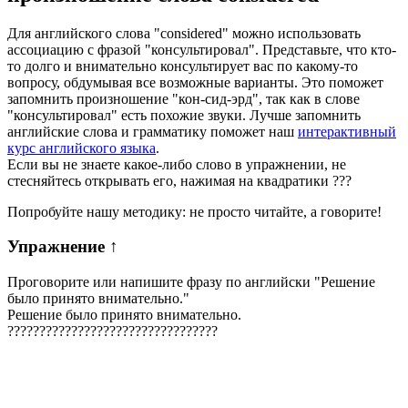
Для английского слова "considered" можно использовать
ассоциацию с фразой "консультировал". Представьте, что кто-
то долго и внимательно консультирует вас по какому-то
вопросу, обдумывая все возможные варианты. Это поможет
запомнить произношение "кон-сид-эрд", так как в слове
"консультировал" есть похожие звуки. Лучше запомнить
английские слова и грамматику поможет наш
интерактивный
курс английского языка
.
Если вы не знаете какое-либо слово в упражнении, не
стесняйтесь открывать его, нажимая на квадратики
?
?
?
Попробуйте нашу методику: не просто читайте, а говорите!
Упражнение
↑
Проговорите или напишите фразу по английски "
Решение
было принято внимательно.
"
Решение было принято внимательно.
?
?
?
?
?
?
?
?
?
?
?
?
?
?
?
?
?
?
?
?
?
?
?
?
?
?
?
?
?
?
?
?
?