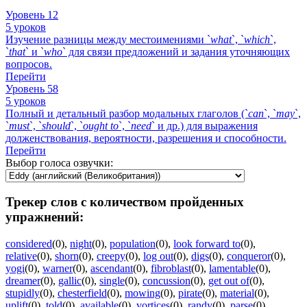
Уровень 12
5 уроков
Изучение разницы между местоимениями `
what
`, `
which
`,
`
that
` и `
who
` для связи предложений и задания уточняющих
вопросов.
Перейти
Уровень 58
5 уроков
Полный и детальный разбор модальных глаголов (`
can
`, `
may
`,
`
must
`, `
should
`, `
ought
to
`, `
need
` и др.) для выражения
долженствования, вероятности, разрешения и способности.
Перейти
Выбор голоса озвучки:
Трекер слов с количеством пройденных
упражнений:
considered
(0)
,
night
(0)
,
population
(0)
,
look forward to
(0)
,
relative
(0)
,
shorn
(0)
,
creepy
(0)
,
log out
(0)
,
digs
(0)
,
conqueror
(0)
,
yogi
(0)
,
warner
(0)
,
ascendant
(0)
,
fibroblast
(0)
,
lamentable
(0)
,
dreamer
(0)
,
gallic
(0)
,
single
(0)
,
concussion
(0)
,
get out of
(0)
,
stupidly
(0)
,
chesterfield
(0)
,
mowing
(0)
,
pirate
(0)
,
material
(0)
,
uplift
(0)
,
told
(0)
,
available
(0)
,
vortices
(0)
,
randy
(0)
,
parse
(0)
,