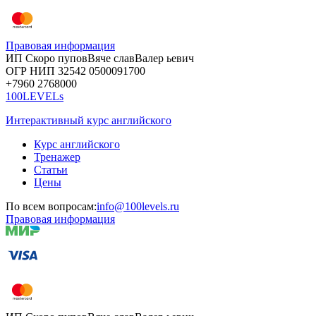
Правовая информация
ИП Скоро
пупов
Вяче
слав
Валер
ьевич
ОГР
НИП
32542
05000
91700
+7960
276
8000
100LEVELs
Интерактивный курс английского
Курс английского
Тренажер
Статьи
Цены
По всем вопросам:
info@100levels.ru
Правовая информация