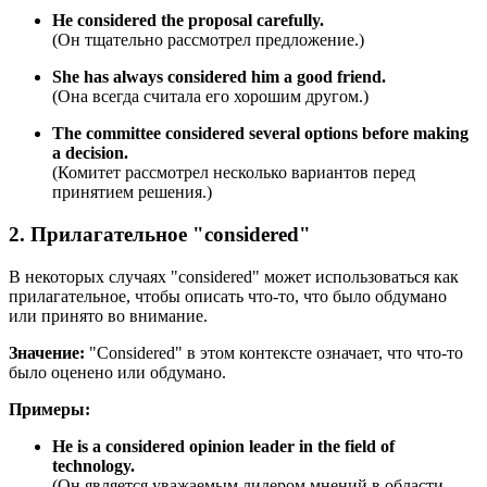
He considered the proposal carefully.
(Он тщательно рассмотрел предложение.)
She has always considered him a good friend.
(Она всегда считала его хорошим другом.)
The committee considered several options before making
a decision.
(Комитет рассмотрел несколько вариантов перед
принятием решения.)
2. Прилагательное "considered"
В некоторых случаях "considered" может использоваться как
прилагательное, чтобы описать что-то, что было обдумано
или принято во внимание.
Значение:
"Considered" в этом контексте означает, что что-то
было оценено или обдумано.
Примеры:
He is a considered opinion leader in the field of
technology.
(Он является уважаемым лидером мнений в области