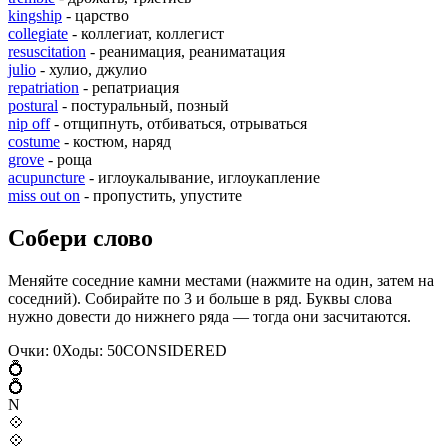
kingship
- царство
collegiate
- коллегиат, коллегист
resuscitation
- реанимация, реаниматация
julio
- хулио, джулио
repatriation
- репатриация
postural
- постуральный, позный
nip off
- отщипнуть, отбиваться, отрываться
costume
- костюм, наряд
grove
- роща
acupuncture
- иглоукалывание, иглоукапление
miss out on
- пропустить, упустите
Собери слово
Меняйте соседние камни местами (нажмите на один, затем на
соседний). Собирайте по 3 и больше в ряд. Буквы слова
нужно довести до нижнего ряда — тогда они засчитаются.
Очки:
0
Ходы:
50
C
O
N
S
I
D
E
R
E
D
💍
💍
N
💠
💠